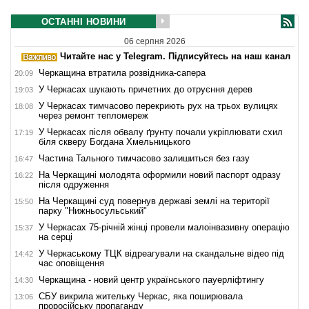
ОСТАННІ НОВИНИ
06 серпня 2026
Читайте нас у Telegram. Підписуйтесь на наш канал
Черкащина втратила розвідника-сапера
20:09
У Черкасах шукають причетних до отруєння дерев
19:03
У Черкасах тимчасово перекриють рух на трьох вулицях
18:08
через ремонт тепломереж
У Черкасах після обвалу ґрунту почали укріплювати схил
17:19
біля скверу Богдана Хмельницького
Частина Тального тимчасово залишиться без газу
16:47
На Черкащині молодята оформили новий паспорт одразу
16:22
після одруження
На Черкащині суд повернув державі землі на території
15:50
парку "Нижньосульський"
У Черкасах 75-річній жінці провели малоінвазивну операцію
15:37
на серці
У Черкаському ТЦК відреагували на скандальне відео під
14:42
час оповіщення
Черкащина - новий центр українського пауерліфтингу
14:30
СБУ викрила жительку Черкас, яка поширювала
13:06
проросійську пропаганду