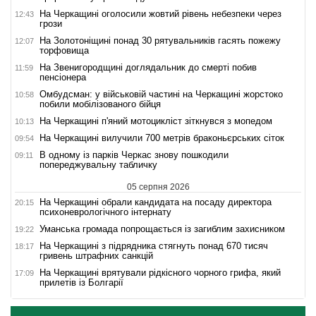
На Черкащині оголосили жовтий рівень небезпеки через
12:43
грози
На Золотоніщині понад 30 рятувальників гасять пожежу
12:07
торфовища
На Звенигородщині доглядальник до смерті побив
11:59
пенсіонера
Омбудсман: у військовій частині на Черкащині жорстоко
10:58
побили мобілізованого бійця
На Черкащині п'яний мотоцикліст зіткнувся з мопедом
10:13
На Черкащині вилучили 700 метрів браконьєрських сіток
09:54
В одному із парків Черкас знову пошкодили
09:11
попереджувальну табличку
05 серпня 2026
На Черкащині обрали кандидата на посаду директора
20:15
психоневрологічного інтернату
Уманська громада попрощається із загиблим захисником
19:22
На Черкащині з підрядника стягнуть понад 670 тисяч
18:17
гривень штрафних санкцій
На Черкащині врятували рідкісного чорного грифа, який
17:09
прилетів із Болгарії