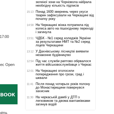
зеленої зони на Чорновола набрала
необхідну кількість підписів
Понад 1600 звернень через укуси
15:13
тварин зафіксували на Черкащині від
початку року
На Черкащині жінка потрапила під
14:58
колеса авто на пішохідному переході
і загинула
 17:00
ЧДБК - №1 серед коледжів України
13:51
за результатами НМТ та №2 серед
ліцеїв Черкащини
У Дахнівському лісництві виявили
13:12
незаконне будівництво
Під час служби раптово обірвалося
12:54
нес Open
життя військовослужбовця з Черкас
На Черкащині оголосили
12:01
попередження про грози, град і
шквали
Після понад чотирьох років полону
11:41
до Монастирищини повернувся
захисник
На черкаській дамбі у ДТП з
11:30
легковиком та двома вантажівками
загинув водій
ніть