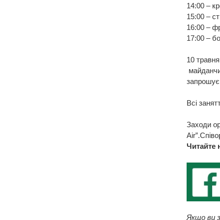
14:00 – кр
15:00 – ст
16:00 – ф
17:00 – б
10 травня
майданчик
запрошуєм
Всі занят
Заходи ор
Air”.Співо
Читайте 
Якщо ви з