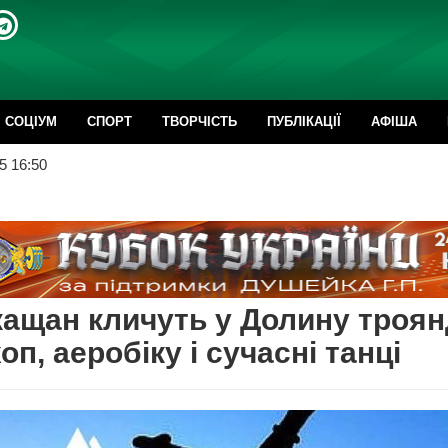
CОЦІУМ
СПОРТ
ТВОРЧІСТЬ
ПУБЛІКАЦІЇ
АФІША
5 16:50
ащан кличуть у Долину троян
хоп, аеробіку і сучасні танці