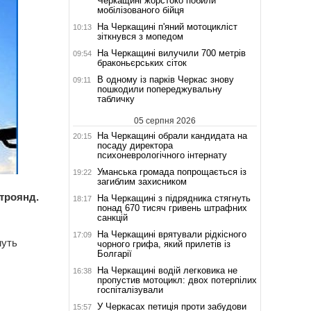
Черкащині жорстоко побили
мобілізованого бійця
На Черкащині п'яний мотоцикліст
10:13
зіткнувся з мопедом
На Черкащині вилучили 700 метрів
09:54
браконьєрських сіток
В одному із парків Черкас знову
09:11
пошкодили попереджувальну
табличку
05 серпня 2026
На Черкащині обрали кандидата на
20:15
посаду директора
психоневрологічного інтернату
Уманська громада попрощається із
19:22
загиблим захисником
троянд.
На Черкащині з підрядника стягнуть
18:17
понад 670 тисяч гривень штрафних
санкцій
На Черкащині врятували рідкісного
17:09
муть
чорного грифа, який прилетів із
Болгарії
На Черкащині водій легковика не
16:38
пропустив мотоцикл: двох потерпілих
госпіталізували
У Черкасах петиція проти забудови
15:57