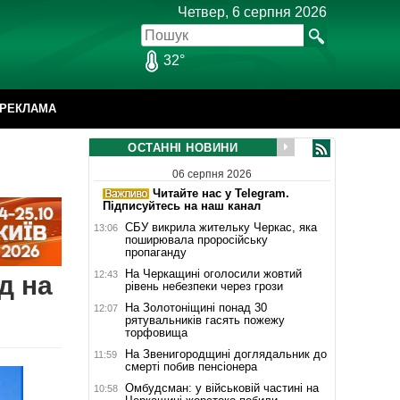
Четвер, 6 серпня 2026
32°
РЕКЛАМА
ОСТАННІ НОВИНИ
06 серпня 2026
Читайте нас у Telegram.
Підписуйтесь на наш канал
СБУ викрила жительку Черкас, яка
13:06
поширювала проросійську
пропаганду
На Черкащині оголосили жовтий
12:43
д на
рівень небезпеки через грози
На Золотоніщині понад 30
12:07
рятувальників гасять пожежу
торфовища
На Звенигородщині доглядальник до
11:59
смерті побив пенсіонера
Омбудсман: у військовій частині на
10:58