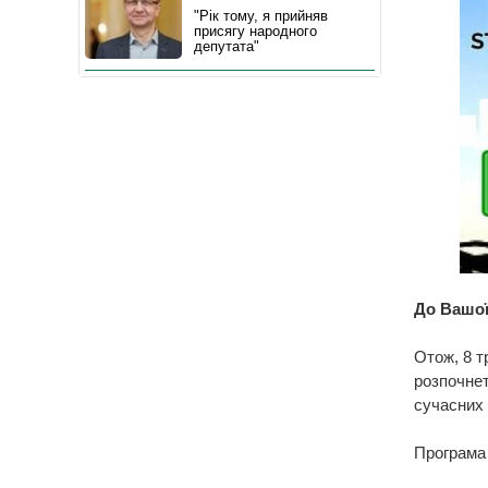
"Рік тому, я прийняв
присягу народного
депутата"
До Вашої
Отож, 8 т
розпочнет
сучасних 
Програма 