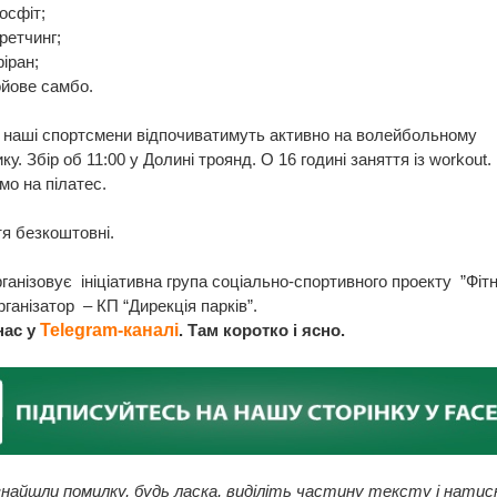
осфіт;
ретчинг;
ріран;
ойове самбо.
 наші спортсмени відпочиватимуть активно на волейбольному
у. Збір об 11:00 у Долині троянд. О 16 годині заняття із workout.
о на пілатес.
тя безкоштовні.
ганізовує ініціативна група соціально-спортивного проекту ”Фіт
рганізатор – КП “Дирекція парків”.
нас у
Telegram-каналі
. Там коротко і ясно.
найшли помилку, будь ласка, виділіть частину тексту і натис