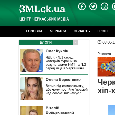
ГОЛОВНА
ЧЕРКАСИ
ОБЛАСТЬ
ГРОШІ
08.05.1
БЛОГИ
Олег Куклін
Реклама
ЧДБК - №1 серед
коледжів України за
результатами НМТ та №2
серед ліцеїв Черкащини
Олена Берестенко
Черк
Втома від саморозвитку,
хіп-
або чому постійне “працюй
над собою” виснажує?
Віталій
Войцехівський