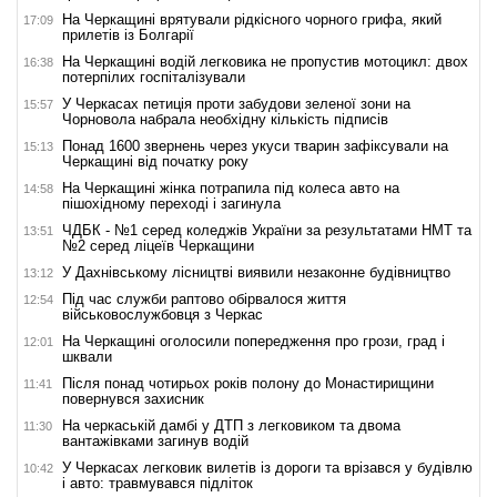
На Черкащині врятували рідкісного чорного грифа, який
17:09
прилетів із Болгарії
На Черкащині водій легковика не пропустив мотоцикл: двох
16:38
потерпілих госпіталізували
У Черкасах петиція проти забудови зеленої зони на
15:57
Чорновола набрала необхідну кількість підписів
Понад 1600 звернень через укуси тварин зафіксували на
15:13
Черкащині від початку року
На Черкащині жінка потрапила під колеса авто на
14:58
пішохідному переході і загинула
ЧДБК - №1 серед коледжів України за результатами НМТ та
13:51
№2 серед ліцеїв Черкащини
У Дахнівському лісництві виявили незаконне будівництво
13:12
Під час служби раптово обірвалося життя
12:54
військовослужбовця з Черкас
На Черкащині оголосили попередження про грози, град і
12:01
шквали
Після понад чотирьох років полону до Монастирищини
11:41
повернувся захисник
На черкаській дамбі у ДТП з легковиком та двома
11:30
вантажівками загинув водій
У Черкасах легковик вилетів із дороги та врізався у будівлю
10:42
і авто: травмувався підліток