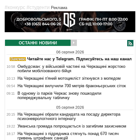
#конкурс
#cтуденти
Реклама
ОСТАННІ НОВИНИ
06 серпня 2026
Читайте нас у Telegram. Підписуйтесь на наш канал
Омбудсман: у військовій частині на Черкащині жорстоко
10:58
побили мобілізованого бійця
На Черкащині п'яний мотоцикліст зіткнувся з мопедом
10:13
На Черкащині вилучили 700 метрів браконьєрських сіток
09:54
В одному із парків Черкас знову пошкодили
09:11
попереджувальну табличку
05 серпня 2026
На Черкащині обрали кандидата на посаду директора
20:15
психоневрологічного інтернату
Уманська громада попрощається із загиблим захисником
19:22
На Черкащині з підрядника стягнуть понад 670 тисяч
18:17
гривень штрафних санкцій