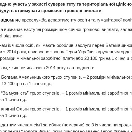
дню участь у захисті суверенітету та територіальної цілісно
 будуть отримувати щомісячні грошові виплати.
овідомляє
пресслужба департаменту освіти та гуманітарної пол
 визначає наступні розміри щомісячної грошової виплати, залеж
ї відзнаки:
нам із числа осіб, які мають особливі заслуги перед Батьківщиною
 з 2014 року, присвоєно звання Героя України з врученням орде
 розміри мінімальної заробітної плати або 20 100 грн на 1 січня ц.р
нам, яких починаючи з 2014 року нагороджено:
 Богдана Хмельницького трьох ступенів, – 2 розміри мінімальної 
13 400 грн на 1 січня ц.р.;
 “За мужність” трьох ступенів, – 1 розмір мінімальної заробітної 
на 1 січня ц.р.;
 княгині Ольги трьох ступенів, – 1 розмір мінімальної заробітної 
на 1 січня ц.р.;
здатним членам сімʼї загиблих (померлих) осіб із числа нагород
 орденом “Золота Зірка”, яким присвоєно звання Героя України,