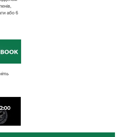
пенів,
ати або 6
ніть