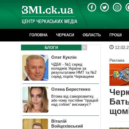
ГОЛОВНА
ЧЕРКАСИ
ОБЛАСТЬ
ГРОШІ
12.02.2
БЛОГИ
Олег Куклін
Реклама
ЧДБК - №1 серед
коледжів України за
результатами НМТ та №2
серед ліцеїв Черкащини
Олена Берестенко
Черк
Втома від саморозвитку,
Бат
або чому постійне “працюй
над собою” виснажує?
щомі
Віталій
Войцехівський