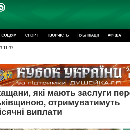
CОЦІУМ
СПОРТ
ТВОРЧІСТЬ
ПУБЛІКАЦІЇ
АФІША
3 11:37
ащани, які мають заслуги пе
ьківщиною, отримуватимуть
сячні виплати