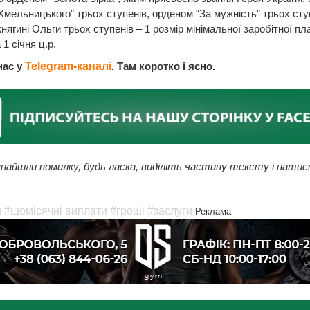
Хмельницького” трьох ступенів, орденом “За мужність” трьох сту
нягині Ольги трьох ступенів – 1 розмір мінімальної заробітної пл
 1 січня ц.р.
нас у
Telegram-каналі
. Там коротко і ясно.
найшли помилку, будь ласка, виділіть частину тексту і натис
и
#щомісячні виплати
#гроші
#заслуги
Реклама