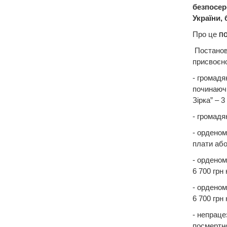
безпосере
України,
Про це
п
Постанова
присвоєно
- громадя
починаючи
Зірка” – 3
- громадя
- орденом
плати або 
- орденом
6 700 грн 
- орденом
6 700 грн 
- непраце
посмертно