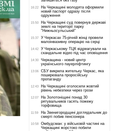
залишиться без газу
На Черкащині молодята оформили
16:22
новий паспорт одразу після
одруження
На Черкащині суд повернув державі
15:50
землі на території парку
"Нижньосульський"
У Черкасах 75-річній жінці провели
15:37
малоінвазивну операцію на серці
У Черкаському ТЦК відреагували на
14:42
скандальне відео під час оповіщення
Черкащина - новий центр
14:30
українського пауерліфтингу
СБУ викрила жительку Черкас, яка
13:06
поширювала проросійську
пропаганду
На Черкащині оголосили жовтий
12:43
рівень небезпеки через грози
На Золотоніщині понад 30
12:07
рятувальників гасять пожежу
торфовища
На Звенигородщині доглядальник до
11:59
смерті побив пенсіонера
Омбудсман: у військовій частині на
10:58
Черкащині жорстоко побили