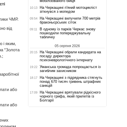
мобілізованого бійця
сті
На Черкащині п'яний мотоцикліст
10:13
зіткнувся з мопедом
На Черкащині вилучили 700 метрів
09:54
ітики ЧМР.
браконьєрських сіток
но від
В одному із парків Черкас знову
09:11
пошкодили попереджувальну
табличку
 і яким,
05 серпня 2026
на “Золота
На Черкащині обрали кандидата на
20:15
.;
посаду директора
психоневрологічного інтернату
Уманська громада попрощається із
19:22
загиблим захисником
заробітної
На Черкащині з підрядника стягнуть
18:17
понад 670 тисяч гривень штрафних
санкцій
плати або
На Черкащині врятували рідкісного
17:09
чорного грифа, який прилетів із
Болгарії
плати або
жених
 орденом