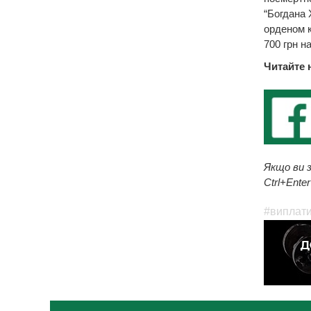
“Богдана 
орденом к
700 грн на
Читайте 
Якщо ви з
Ctrl+Enter
#виплат