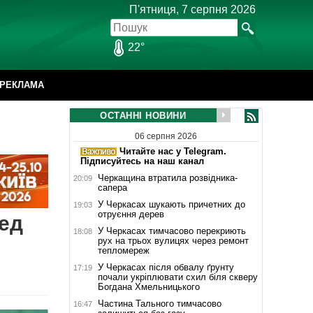
П'ятниця, 7 серпня 2026
22°
РЕКЛАМА
ОСТАННІ НОВИНИ
06 серпня 2026
Читайте нас у Telegram.
Підписуйтесь на наш канал
Черкащина втратила розвідника-
20:09
сапера
У Черкасах шукають причетних до
19:03
отруєння дерев
ред
У Черкасах тимчасово перекриють
18:08
рух на трьох вулицях через ремонт
тепломереж
У Черкасах після обвалу ґрунту
17:19
почали укріплювати схил біля скверу
Богдана Хмельницького
Частина Тального тимчасово
16:47