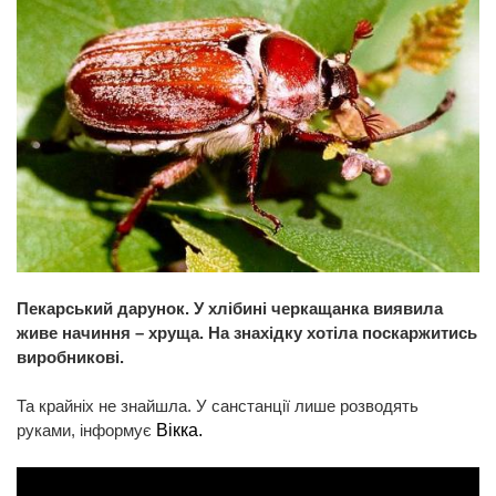
Пекарський дарунок. У хлібині черкащанка виявила
живе начиння – хруща. На знахідку хотіла поскаржитись
виробникові.
Та крайніх не знайшла. У санстанції лише розводять
руками, інформує
Вікка.