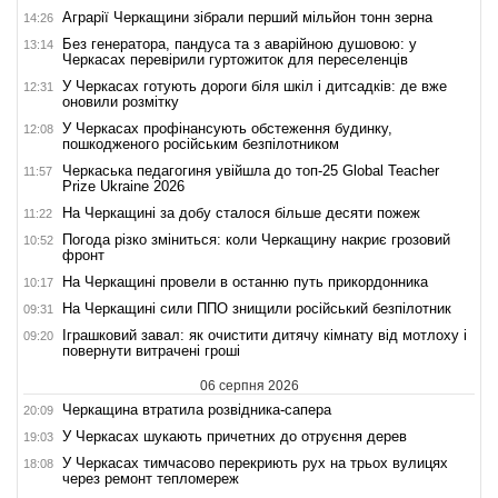
Аграрії Черкащини зібрали перший мільйон тонн зерна
14:26
Без генератора, пандуса та з аварійною душовою: у
13:14
Черкасах перевірили гуртожиток для переселенців
У Черкасах готують дороги біля шкіл і дитсадків: де вже
12:31
оновили розмітку
У Черкасах профінансують обстеження будинку,
12:08
пошкодженого російським безпілотником
Черкаська педагогиня увійшла до топ-25 Global Teacher
11:57
Prize Ukraine 2026
На Черкащині за добу сталося більше десяти пожеж
11:22
Погода різко зміниться: коли Черкащину накриє грозовий
10:52
фронт
На Черкащині провели в останню путь прикордонника
10:17
На Черкащині сили ППО знищили російський безпілотник
09:31
Іграшковий завал: як очистити дитячу кімнату від мотлоху і
09:20
повернути витрачені гроші
06 серпня 2026
Черкащина втратила розвідника-сапера
20:09
У Черкасах шукають причетних до отруєння дерев
19:03
У Черкасах тимчасово перекриють рух на трьох вулицях
18:08
через ремонт тепломереж