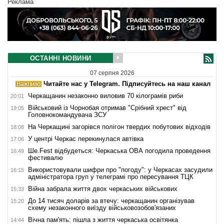
Реклама
ОСТАННІ НОВИНИ
07 серпня 2026
Читайте нас у Telegram. Підписуйтесь на наш канал
Черкащанин незаконно виловив 70 кілограмів риби
20:01
Військовий із Чорнобая отримав "Срібний хрест" від
19:05
Головнокомандувача ЗСУ
На Черкащині загорівся полігон твердих побутових відходів
18:08
У центрі Черкас перекинулася автівка
17:06
Ше.Fest відбудеться: Черкаська ОВА погодила проведення
16:49
фестивалю
Використовували шифри про "погоду": у Черкасах засудили
16:15
адміністратора груп у телеграмі про пересування ТЦК
Війна забрала життя двох черкаських військових
15:33
До 14 тисяч доларів за втечу: черкащанин організував
15:20
схему незаконного виїзду військовозобов'язаних
Вічна пам'ять: пішла з життя черкаська освітянка
14:44