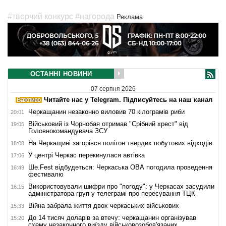
#творчий конкурс
#нагорода
Реклама
ОСТАННІ НОВИНИ
07 серпня 2026
Читайте нас у Telegram. Підписуйтесь на наш канал
Черкащанин незаконно виловив 70 кілограмів риби
20:01
Військовий із Чорнобая отримав "Срібний хрест" від
19:05
Головнокомандувача ЗСУ
На Черкащині загорівся полігон твердих побутових відходів
18:08
У центрі Черкас перекинулася автівка
17:06
Ше.Fest відбудеться: Черкаська ОВА погодила проведення
16:49
фестивалю
Використовували шифри про "погоду": у Черкасах засудили
16:15
адміністратора груп у телеграмі про пересування ТЦК
Війна забрала життя двох черкаських військових
15:33
До 14 тисяч доларів за втечу: черкащанин організував
15:20
схему незаконного виїзду військовозобов'язаних