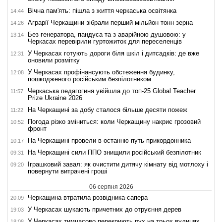
Вічна пам'ять: пішла з життя черкаська освітянка
14:44
Аграрії Черкащини зібрали перший мільйон тонн зерна
14:26
Без генератора, пандуса та з аварійною душовою: у
13:14
Черкасах перевірили гуртожиток для переселенців
У Черкасах готують дороги біля шкіл і дитсадків: де вже
12:31
оновили розмітку
У Черкасах профінансують обстеження будинку,
12:08
пошкодженого російським безпілотником
Черкаська педагогиня увійшла до топ-25 Global Teacher
11:57
Prize Ukraine 2026
На Черкащині за добу сталося більше десяти пожеж
11:22
Погода різко зміниться: коли Черкащину накриє грозовий
10:52
фронт
На Черкащині провели в останню путь прикордонника
10:17
На Черкащині сили ППО знищили російський безпілотник
09:31
Іграшковий завал: як очистити дитячу кімнату від мотлоху і
09:20
повернути витрачені гроші
06 серпня 2026
Черкащина втратила розвідника-сапера
20:09
У Черкасах шукають причетних до отруєння дерев
19:03
У Черкасах тимчасово перекриють рух на трьох вулицях
18:08