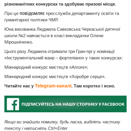
різноманітних конкурсах та здобуває призові місця.
Про це
повідомляє
пресслужба департаменту освіти та
гуманітарної політики ЧМР.
Юна вихованка Людмила Савковська Черкаської дитячої
школи №2
навчається в класі викладачки Олени
Мірошніченко.
Цього разу Людмила отримали три Гран-прі у номінації
«Інструментальний жанр – фортепіано» у таких конкурсах:
Міжнародний конкурс мистецтв «Amore»;
Міжнародний конкурс мистецтв «Хоробре серце».
Читайте нас у
Telegram-каналі
. Там коротко і ясно.
Якщо ви знайшли помилку, будь ласка, виділіть частину
тексту і натисніть Ctrl+Enter