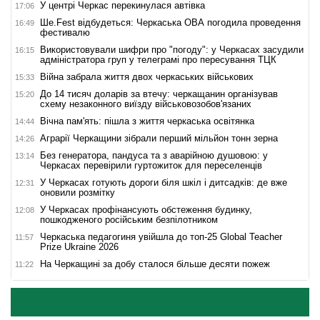
У центрі Черкас перекинулася автівка
17:06
Ше.Fest відбудеться: Черкаська ОВА погодила проведення
16:49
фестивалю
Використовували шифри про "погоду": у Черкасах засудили
16:15
адміністратора груп у телеграмі про пересування ТЦК
Війна забрала життя двох черкаських військових
15:33
До 14 тисяч доларів за втечу: черкащанин організував
15:20
схему незаконного виїзду військовозобов'язаних
Вічна пам'ять: пішла з життя черкаська освітянка
14:44
Аграрії Черкащини зібрали перший мільйон тонн зерна
14:26
Без генератора, пандуса та з аварійною душовою: у
13:14
Черкасах перевірили гуртожиток для переселенців
У Черкасах готують дороги біля шкіл і дитсадків: де вже
12:31
оновили розмітку
У Черкасах профінансують обстеження будинку,
12:08
пошкодженого російським безпілотником
Черкаська педагогиня увійшла до топ-25 Global Teacher
11:57
Prize Ukraine 2026
На Черкащині за добу сталося більше десяти пожеж
11:22