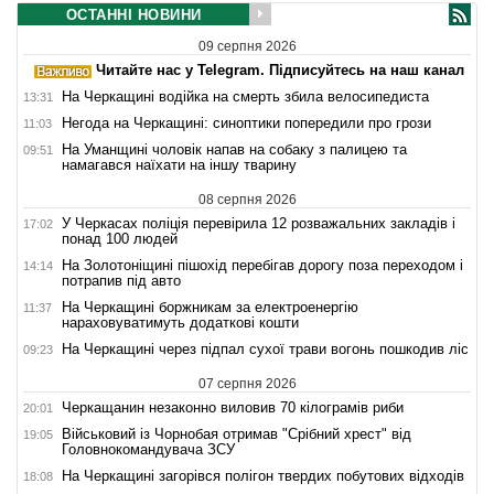
ОСТАННІ НОВИНИ
09 серпня 2026
Читайте нас у Telegram. Підписуйтесь на наш канал
На Черкащині водійка на смерть збила велосипедиста
13:31
Негода на Черкащині: синоптики попередили про грози
11:03
На Уманщині чоловік напав на собаку з палицею та
09:51
намагався наїхати на іншу тварину
08 серпня 2026
У Черкасах поліція перевірила 12 розважальних закладів і
17:02
понад 100 людей
На Золотоніщині пішохід перебігав дорогу поза переходом і
14:14
потрапив під авто
На Черкащині боржникам за електроенергію
11:37
нараховуватимуть додаткові кошти
На Черкащині через підпал сухої трави вогонь пошкодив ліс
09:23
07 серпня 2026
Черкащанин незаконно виловив 70 кілограмів риби
20:01
Військовий із Чорнобая отримав "Срібний хрест" від
19:05
Головнокомандувача ЗСУ
На Черкащині загорівся полігон твердих побутових відходів
18:08