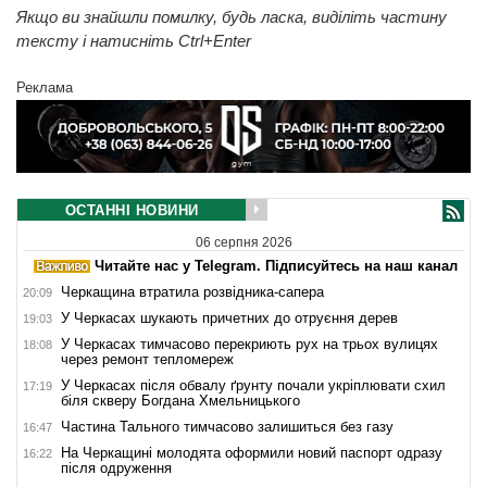
Якщо ви знайшли помилку, будь ласка, виділіть частину
тексту і натисніть Ctrl+Enter
Реклама
ОСТАННІ НОВИНИ
06 серпня 2026
Читайте нас у Telegram. Підписуйтесь на наш канал
Черкащина втратила розвідника-сапера
20:09
У Черкасах шукають причетних до отруєння дерев
19:03
У Черкасах тимчасово перекриють рух на трьох вулицях
18:08
через ремонт тепломереж
У Черкасах після обвалу ґрунту почали укріплювати схил
17:19
біля скверу Богдана Хмельницького
Частина Тального тимчасово залишиться без газу
16:47
На Черкащині молодята оформили новий паспорт одразу
16:22
після одруження