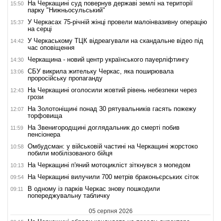
На Черкащині суд повернув державі землі на території
15:50
парку "Нижньосульський"
У Черкасах 75-річній жінці провели малоінвазивну операцію
15:37
на серці
У Черкаському ТЦК відреагували на скандальне відео під
14:42
час оповіщення
Черкащина - новий центр українського пауерліфтингу
14:30
СБУ викрила жительку Черкас, яка поширювала
13:06
проросійську пропаганду
На Черкащині оголосили жовтий рівень небезпеки через
12:43
грози
На Золотоніщині понад 30 рятувальників гасять пожежу
12:07
торфовища
На Звенигородщині доглядальник до смерті побив
11:59
пенсіонера
Омбудсман: у військовій частині на Черкащині жорстоко
10:58
побили мобілізованого бійця
На Черкащині п'яний мотоцикліст зіткнувся з мопедом
10:13
На Черкащині вилучили 700 метрів браконьєрських сіток
09:54
В одному із парків Черкас знову пошкодили
09:11
попереджувальну табличку
05 серпня 2026