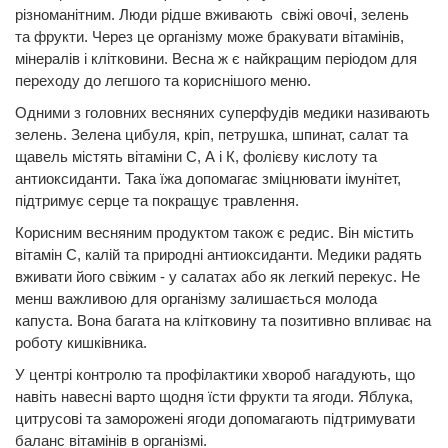
різноманітним. Люди рідше вживають свіжі овоч
і
, зелень
та фрукти. Через це організму може бракувати вітамінів,
мінералів і клітковини. Весна ж є найкращим періодом для
переходу до легшого та кориснішого меню.
Одними з головних весняних суперфудів медики називають
зелень. Зелена цибуля, кріп, петрушка, шпинат, салат та
щавель містять вітаміни С, А і К, фолієву кислоту та
антиоксиданти. Така їжа допомагає зміцнювати імунітет,
підтримує серце та покращує травлення.
Корисним весняним продуктом також є редис. Він містить
вітамін С, калій та природні антиоксиданти. Медики радять
вживати його свіжим - у салатах або як легкий перекус. Не
менш важливою для організму залишається молода
капуста. Вона багата на клітковину та позитивно впливає на
роботу кишківника.
У центрі контролю та профілактики хвороб нагадують, що
навіть навесні варто щодня їсти фрукти та ягоди. Яблука,
цитрусові та заморожені ягоди допомагають підтримувати
баланс вітамінів в організмі.