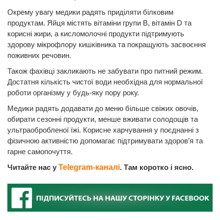
Окрему увагу медики радять приділяти білковим
продуктам. Яйця містять вітаміни групи В, вітамін D та
корисні жири, а кисломолочні продукти підтримують
здорову мікрофлору кишківника та покращують засвоєння
поживних речовин.
Також фахівці закликають не забувати про питний режим.
Достатня кількість чистої води необхідна для нормальної
роботи організму у будь-яку пору року.
Медики радять додавати до меню більше свіжих овочів,
обирати сезонні продукти, менше вживати солодощів та
ультраобробленої їжі. Корисне харчування у поєднанні з
фізичною активністю допомагає підтримувати здоров’я та
гарне самопочуття.
Читайте нас у
Telegram-каналі
. Там коротко і ясно.