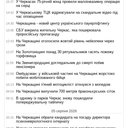
У Черкасах 75-річній жінці провели малоінвазивну операцію
15:37
на серці
У Черкаському ТЦК відреагували на скандальне відео під
14:42
час оповіщення
Черкащина - новий центр українського пауерліфтингу
14:30
СБУ викрила жительку Черкас, яка поширювала
13:06
проросійську пропаганду
На Черкащині оголосили жовтий рівень небезпеки через
12:43
грози
На Золотоніщині понад 30 рятувальників гасять пожежу
12:07
торфовища
На Звенигородщині доглядальник до смерті побив
11:59
пенсіонера
Омбудсман: у військовій частині на Черкащині жорстоко
10:58
побили мобілізованого бійця
На Черкащині п'яний мотоцикліст зіткнувся з мопедом
10:13
На Черкащині вилучили 700 метрів браконьєрських сіток
09:54
В одному із парків Черкас знову пошкодили
09:11
попереджувальну табличку
05 серпня 2026
На Черкащині обрали кандидата на посаду директора
20:15
психоневрологічного інтернату