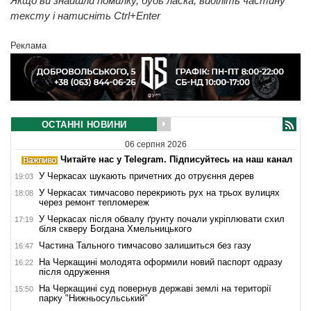
Якщо ви знайшли помилку, будь ласка, виділіть частину
тексту і натисніть Ctrl+Enter
Реклама
ОСТАННІ НОВИНИ
06 серпня 2026
Читайте нас у Telegram. Підписуйтесь на наш канал
У Черкасах шукають причетних до отруєння дерев
19:03
У Черкасах тимчасово перекриють рух на трьох вулицях
18:08
через ремонт тепломереж
У Черкасах після обвалу ґрунту почали укріплювати схил
17:19
біля скверу Богдана Хмельницького
Частина Тального тимчасово залишиться без газу
16:47
На Черкащині молодята оформили новий паспорт одразу
16:22
після одруження
На Черкащині суд повернув державі землі на території
15:50
парку "Нижньосульський"