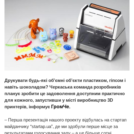
Друкувати будь-які об’ємні об’єкти пластиком, гіпсом і
навіть шоколадом? Черкаська команда розробників
планує зробити це задоволення доступним практично
для кожного, запустивши у місті виробництво 3D
принтерів, інформує
ГромЧе.
– Перша презентація нашого проекту відбулась на стартап
майданчику “startap.ua”, де ми здобули перше місце за
результатами голосування залу – а це більше сотні