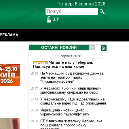
Четвер, 6 серпня 2026
33°
РЕКЛАМА
ОСТАННІ НОВИНИ
06 серпня 2026
Читайте нас у Telegram.
Підписуйтесь на наш канал
На Черкащині суд повернув державі
15:50
землі на території парку
"Нижньосульський"
У Черкасах 75-річній жінці провели
15:37
малоінвазивну операцію на серці
У Черкаському ТЦК відреагували на
14:42
скандальне відео під час оповіщення
Черкащина - новий центр
14:30
українського пауерліфтингу
СБУ викрила жительку Черкас, яка
13:06
поширювала проросійську