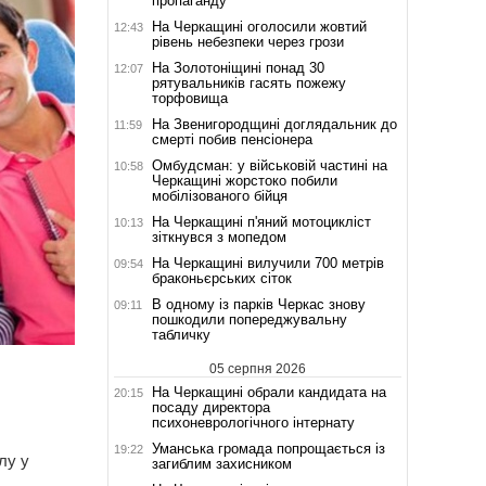
пропаганду
На Черкащині оголосили жовтий
12:43
рівень небезпеки через грози
На Золотоніщині понад 30
12:07
рятувальників гасять пожежу
торфовища
На Звенигородщині доглядальник до
11:59
смерті побив пенсіонера
Омбудсман: у військовій частині на
10:58
Черкащині жорстоко побили
мобілізованого бійця
На Черкащині п'яний мотоцикліст
10:13
зіткнувся з мопедом
На Черкащині вилучили 700 метрів
09:54
браконьєрських сіток
В одному із парків Черкас знову
09:11
пошкодили попереджувальну
табличку
05 серпня 2026
На Черкащині обрали кандидата на
20:15
посаду директора
психоневрологічного інтернату
Уманська громада попрощається із
19:22
лу у
загиблим захисником