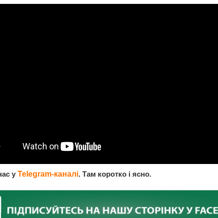
нас у
Telegram-каналі
. Там коротко і ясно.