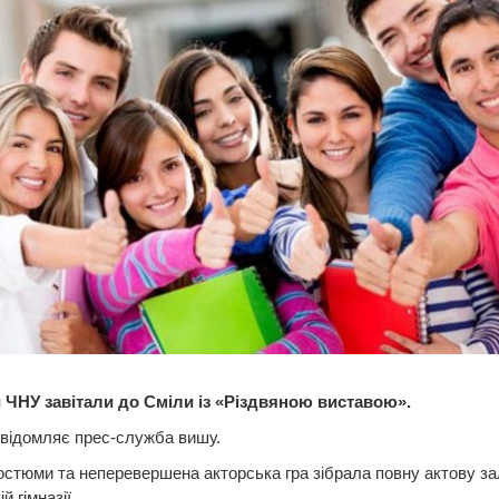
 ЧНУ завітали до Сміли із «Різдвяною виставою».
відомляє прес-служба вишу.
остюми та неперевершена акторська гра зібрала повну актову за
й гімназії.