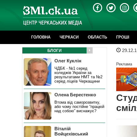
ГОЛОВНА
ЧЕРКАСИ
ОБЛАСТЬ
ГРОШІ
29.12.1
БЛОГИ
Олег Куклін
Реклама
ЧДБК - №1 серед
коледжів України за
результатами НМТ та №2
серед ліцеїв Черкащини
Олена Берестенко
Cтуд
Втома від саморозвитку,
сміл
або чому постійне “працюй
над собою” виснажує?
Віталій
Войцехівський