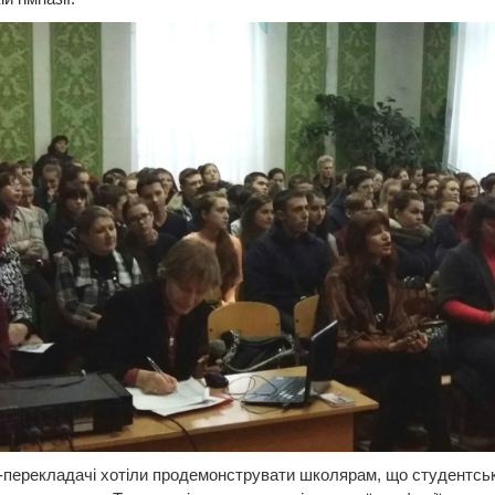
перекладачі хотіли продемонструвати школярам, що студентськ