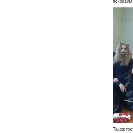
яскравим 
Також гос