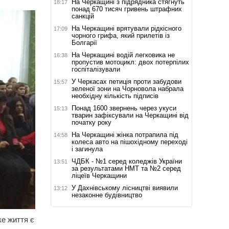
На Черкащині з підрядника стягнуть
18:17
понад 670 тисяч гривень штрафних
санкцій
На Черкащині врятували рідкісного
17:09
чорного грифа, який прилетів із
Болгарії
На Черкащині водій легковика не
16:38
пропустив мотоцикл: двох потерпілих
госпіталізували
У Черкасах петиція проти забудови
15:57
зеленої зони на Чорновола набрала
необхідну кількість підписів
Понад 1600 звернень через укуси
15:13
тварин зафіксували на Черкащині від
початку року
На Черкащині жінка потрапила під
14:58
колеса авто на пішохідному переході
і загинула
ЧДБК - №1 серед коледжів України
13:51
за результатами НМТ та №2 серед
ліцеїв Черкащини
У Дахнівському лісництві виявили
13:12
незаконне будівництво
е життя є