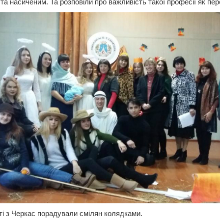
та насиченим. Та розповіли про важливість такої професії як пе
ті з Черкас порадували смілян колядками.