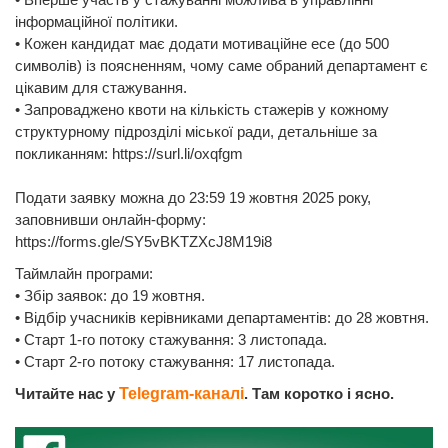
інформаційної політики.
• Кожен кандидат має додати мотиваційне есе (до 500
символів) із поясненням, чому саме обраний департамент є
цікавим для стажування.
• Запроваджено квоти на кількість стажерів у кожному
структурному підрозділі міської ради, детальніше за
покликанням: https://surl.li/oxqfgm
Подати заявку можна до 23:59 19 жовтня 2025 року,
заповнивши онлайн-форму:
https://forms.gle/SY5vBKTZXcJ8M19i8
Таймлайн програми:
• Збір заявок: до 19 жовтня.
• Відбір учасників керівниками департаментів: до 28 жовтня.
• Старт 1-го потоку стажування: 3 листопада.
• Старт 2-го потоку стажування: 17 листопада.
Читайте нас у
Telegram-каналі
. Там коротко і ясно.