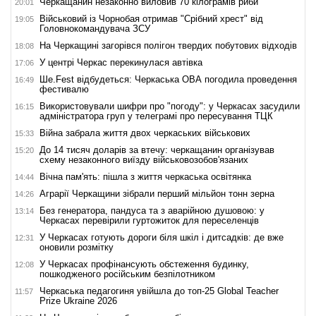
Черкащанин незаконно виловив 70 кілограмів риби
20:01
Військовий із Чорнобая отримав "Срібний хрест" від
19:05
Головнокомандувача ЗСУ
На Черкащині загорівся полігон твердих побутових відходів
18:08
У центрі Черкас перекинулася автівка
17:06
Ше.Fest відбудеться: Черкаська ОВА погодила проведення
16:49
фестивалю
Використовували шифри про "погоду": у Черкасах засудили
16:15
адміністратора груп у телеграмі про пересування ТЦК
Війна забрала життя двох черкаських військових
15:33
До 14 тисяч доларів за втечу: черкащанин організував
15:20
схему незаконного виїзду військовозобов'язаних
Вічна пам'ять: пішла з життя черкаська освітянка
14:44
Аграрії Черкащини зібрали перший мільйон тонн зерна
14:26
Без генератора, пандуса та з аварійною душовою: у
13:14
Черкасах перевірили гуртожиток для переселенців
У Черкасах готують дороги біля шкіл і дитсадків: де вже
12:31
оновили розмітку
У Черкасах профінансують обстеження будинку,
12:08
пошкодженого російським безпілотником
Черкаська педагогиня увійшла до топ-25 Global Teacher
11:57
Prize Ukraine 2026