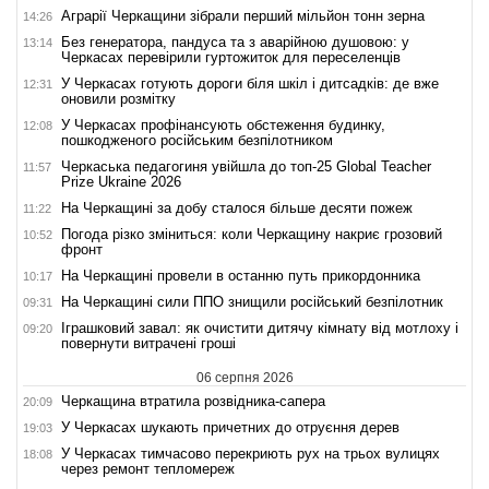
Аграрії Черкащини зібрали перший мільйон тонн зерна
14:26
Без генератора, пандуса та з аварійною душовою: у
13:14
Черкасах перевірили гуртожиток для переселенців
У Черкасах готують дороги біля шкіл і дитсадків: де вже
12:31
оновили розмітку
У Черкасах профінансують обстеження будинку,
12:08
пошкодженого російським безпілотником
Черкаська педагогиня увійшла до топ-25 Global Teacher
11:57
Prize Ukraine 2026
На Черкащині за добу сталося більше десяти пожеж
11:22
Погода різко зміниться: коли Черкащину накриє грозовий
10:52
фронт
На Черкащині провели в останню путь прикордонника
10:17
На Черкащині сили ППО знищили російський безпілотник
09:31
Іграшковий завал: як очистити дитячу кімнату від мотлоху і
09:20
повернути витрачені гроші
06 серпня 2026
Черкащина втратила розвідника-сапера
20:09
У Черкасах шукають причетних до отруєння дерев
19:03
У Черкасах тимчасово перекриють рух на трьох вулицях
18:08
через ремонт тепломереж