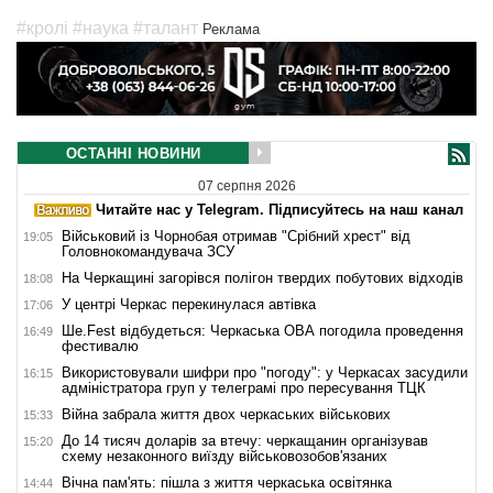
#кролі
#наука
#талант
Реклама
ОСТАННІ НОВИНИ
07 серпня 2026
Читайте нас у Telegram. Підписуйтесь на наш канал
Військовий із Чорнобая отримав "Срібний хрест" від
19:05
Головнокомандувача ЗСУ
На Черкащині загорівся полігон твердих побутових відходів
18:08
У центрі Черкас перекинулася автівка
17:06
Ше.Fest відбудеться: Черкаська ОВА погодила проведення
16:49
фестивалю
Використовували шифри про "погоду": у Черкасах засудили
16:15
адміністратора груп у телеграмі про пересування ТЦК
Війна забрала життя двох черкаських військових
15:33
До 14 тисяч доларів за втечу: черкащанин організував
15:20
схему незаконного виїзду військовозобов'язаних
Вічна пам'ять: пішла з життя черкаська освітянка
14:44