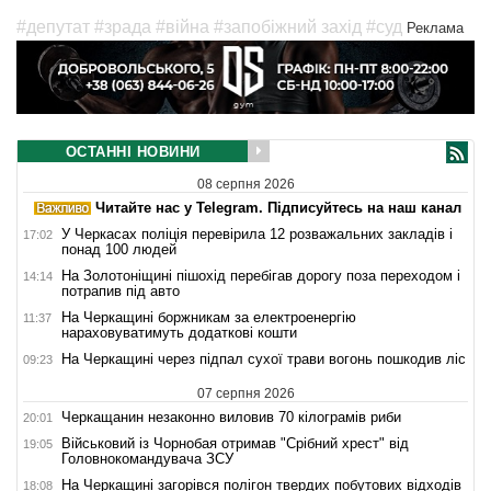
#депутат
#зрада
#війна
#запобіжний захід
#суд
Реклама
ОСТАННІ НОВИНИ
08 серпня 2026
Читайте нас у Telegram. Підписуйтесь на наш канал
У Черкасах поліція перевірила 12 розважальних закладів і
17:02
понад 100 людей
На Золотоніщині пішохід перебігав дорогу поза переходом і
14:14
потрапив під авто
На Черкащині боржникам за електроенергію
11:37
нараховуватимуть додаткові кошти
На Черкащині через підпал сухої трави вогонь пошкодив ліс
09:23
07 серпня 2026
Черкащанин незаконно виловив 70 кілограмів риби
20:01
Військовий із Чорнобая отримав "Срібний хрест" від
19:05
Головнокомандувача ЗСУ
На Черкащині загорівся полігон твердих побутових відходів
18:08