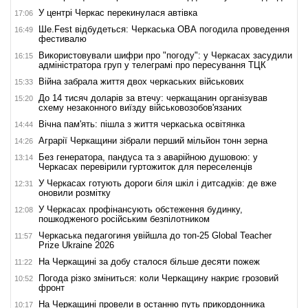
У центрі Черкас перекинулася автівка
17:06
Ше.Fest відбудеться: Черкаська ОВА погодила проведення
16:49
фестивалю
Використовували шифри про "погоду": у Черкасах засудили
16:15
адміністратора груп у телеграмі про пересування ТЦК
Війна забрала життя двох черкаських військових
15:33
До 14 тисяч доларів за втечу: черкащанин організував
15:20
схему незаконного виїзду військовозобов'язаних
Вічна пам'ять: пішла з життя черкаська освітянка
14:44
Аграрії Черкащини зібрали перший мільйон тонн зерна
14:26
Без генератора, пандуса та з аварійною душовою: у
13:14
Черкасах перевірили гуртожиток для переселенців
У Черкасах готують дороги біля шкіл і дитсадків: де вже
12:31
оновили розмітку
У Черкасах профінансують обстеження будинку,
12:08
пошкодженого російським безпілотником
Черкаська педагогиня увійшла до топ-25 Global Teacher
11:57
Prize Ukraine 2026
На Черкащині за добу сталося більше десяти пожеж
11:22
Погода різко зміниться: коли Черкащину накриє грозовий
10:52
фронт
На Черкащині провели в останню путь прикордонника
10:17