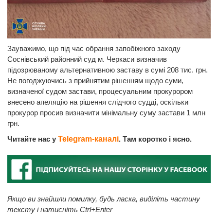
Зауважимо, що під час обрання запобіжного заходу
Соснівський районний суд м. Черкаси визначив
підозрюваному альтернативною заставу в сумі 208 тис. грн.
Не погоджуючись з прийнятим рішенням щодо суми,
визначеної судом застави, процесуальним прокурором
внесено апеляцію на рішення слідчого судді, оскільки
прокурор просив визначити мінімальну суму застави 1 млн
грн.
Читайте нас у
Telegram-каналі
. Там коротко і ясно.
Якщо ви знайшли помилку, будь ласка, виділіть частину
тексту і натисніть Ctrl+Enter