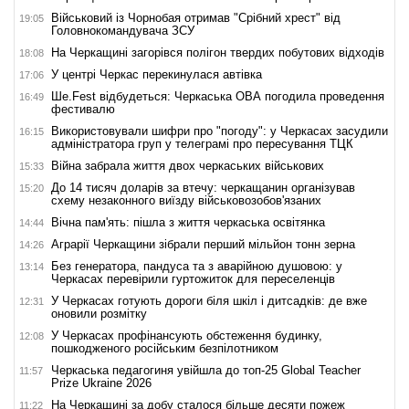
Військовий із Чорнобая отримав "Срібний хрест" від
19:05
Головнокомандувача ЗСУ
На Черкащині загорівся полігон твердих побутових відходів
18:08
У центрі Черкас перекинулася автівка
17:06
Ше.Fest відбудеться: Черкаська ОВА погодила проведення
16:49
фестивалю
Використовували шифри про "погоду": у Черкасах засудили
16:15
адміністратора груп у телеграмі про пересування ТЦК
Війна забрала життя двох черкаських військових
15:33
До 14 тисяч доларів за втечу: черкащанин організував
15:20
схему незаконного виїзду військовозобов'язаних
Вічна пам'ять: пішла з життя черкаська освітянка
14:44
Аграрії Черкащини зібрали перший мільйон тонн зерна
14:26
Без генератора, пандуса та з аварійною душовою: у
13:14
Черкасах перевірили гуртожиток для переселенців
У Черкасах готують дороги біля шкіл і дитсадків: де вже
12:31
оновили розмітку
У Черкасах профінансують обстеження будинку,
12:08
пошкодженого російським безпілотником
Черкаська педагогиня увійшла до топ-25 Global Teacher
11:57
Prize Ukraine 2026
На Черкащині за добу сталося більше десяти пожеж
11:22