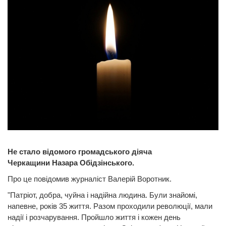
Не стало відомого громадського діяча
Черкащини Назара Обідзінського.
Про це повідомив журналіст Валерій Воротник.
"Патріот, добра, чуйна і надійна людина. Були знайомі,
напевне, років 35 життя. Разом проходили революції, мали
надії і розчарування. Пройшло життя і кожен день