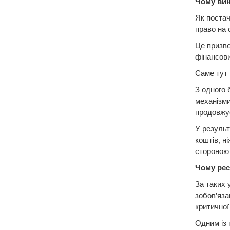
Чому вин
Як постач
право на 
Це призве
фінансови
Саме тут 
З одного 
механізми
продовжу
У результ
коштів, н
стороною 
Чому рес
За таких 
зобов’яза
критичної
Одним із 