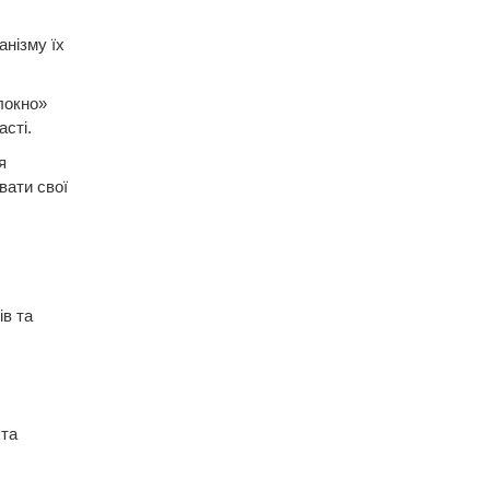
анізму їх
локно»
сті.
я
вати свої
в та
 та