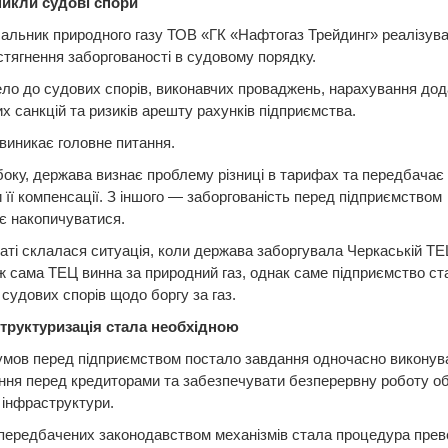
икли судові спори
альник природного газу ТОВ «ГК «Нафтогаз Трейдинг» реалізув
стягнення заборгованості в судовому порядку.
ло до судових спорів, виконавчих проваджень, нарахування до
х санкцій та ризиків арешту рахунків підприємства.
виникає головне питання.
боку, держава визнає проблему різниці в тарифах та передбачає
 її компенсації. З іншого — заборгованість перед підприємством
є накопичуватися.
аті склалася ситуація, коли держава заборгувала Черкаській Т
іж сама ТЕЦ винна за природний газ, однак саме підприємство ст
судових спорів щодо боргу за газ.
труктуризація стала необхідною
умов перед підприємством постало завдання одночасно виконува
ння перед кредиторами та забезпечувати безперервну роботу об
 інфраструктури.
передбачених законодавством механізмів стала процедура прев