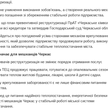
ризації.
 не уникнення виконання зобов’язань, а створення реального мех
го погашення зі збереженням стабільної роботи підприємства.
 що план превентивної реструктуризації ПрАТ «Черкаське хімво
и всі кредитори та затвердив Господарський суд Черкаської обла
йдеться про погоджений усіма сторонами механізм врегулюванн
ності, який дозволяє підприємству продовжувати роботу, викону
ння та забезпечувати стабільне теплопостачання міста.
начає для мешканців Черкас
вачів реструктуризація не змінює порядок отримання послуг.
 ТЕЦ продовжує працювати, готуватися до опалювальних сезоні
вати теплом житлові будинки, лікарні, школи й дитячі садки.
 врегулювання заборгованості є не лише фінансовим питанням
тва.
д це питання надійного теплопостачання, енергетичної безпеки
ті мешканців Черкас у стабільній роботі міської системи
тачання.