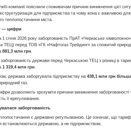
жбі компанії пояснили споживачам причини виникнення цієї ситу
еструктуризація для підприємства та чому вона є важливою для
го теплопостачання міста.
у — цифри
 1 січня 2026 року заборгованість ПрАТ «Черкаське хімволокно»
а ТЕЦ) перед ТОВ «ГК «Нафтогаз Трейдинг» за спожитий природ
а
881,3 млн грн
.
заборгованість держави перед Черкаською ТЕЦ з різниці в тар
а
1 319,4 млн грн
.
ом, держава заборгувала підприємству на
438,1 млн грн більш
природний газ.
ифри дозволяють зрозуміти причини виникнення заборгованості 
сть її врегулювання.
валася заборгованість
плопостачання є державно регульованою. Це означає, що тариф
я встановлюються державою, а не підприємством.