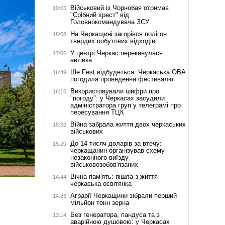
Військовий із Чорнобая отримав
19:05
"Срібний хрест" від
Головнокомандувача ЗСУ
На Черкащині загорівся полігон
18:08
твердих побутових відходів
У центрі Черкас перекинулася
17:06
автівка
Ше.Fest відбудеться: Черкаська ОВА
16:49
погодила проведення фестивалю
Використовували шифри про
16:15
"погоду": у Черкасах засудили
адміністратора груп у телеграмі про
пересування ТЦК
Війна забрала життя двох черкаських
15:33
військових
До 14 тисяч доларів за втечу:
15:20
черкащанин організував схему
незаконного виїзду
військовозобов'язаних
Вічна пам'ять: пішла з життя
14:44
черкаська освітянка
Аграрії Черкащини зібрали перший
14:26
мільйон тонн зерна
Без генератора, пандуса та з
13:14
аварійною душовою: у Черкасах