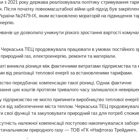
 з 2021 року держава реалізовувала політику стримування тар
. Після початку повномасштабної війни цей підхід був закріплен
країни №2479-IX, яким встановлено мораторій на підвищення та
нергію.
вачів це дозволило уникнути різкого зростання вартості комуна
 Черкаська ТЕЦ продовжувала працювати в умовах постійного з
 природний газ, електроенергію, ремонти та матеріали.
аті виникла різниця між фактичними витратами підприємства та
и від реалізації теплової енергії за встановленими тарифами.
ство передбачає компенсацію такої різниці. Однак фактичне
ання цих коштів протягом тривалого часу залишалося невиріше
 підприємство не могло припинити виробництво теплової енергії
ся від забезпечення міста теплом. Черкаська ТЕЦ продовжувал
и свої функції та закуповувати природний газ для потреб спожив
сутність належної компенсації поступово накопичувалася заборг
стачальником природного газу — ТОВ «ГК «Нафтогаз Трейдинг».