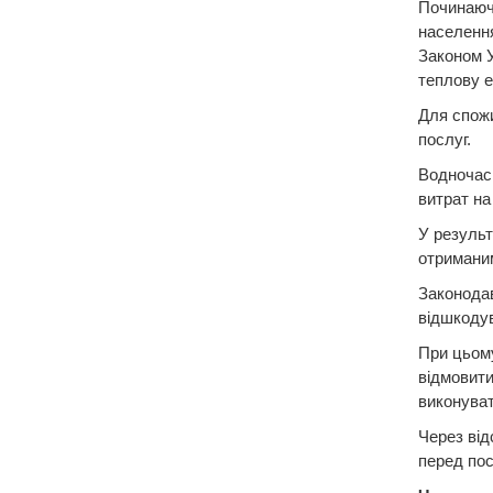
Починаючи
населення
Законом У
теплову е
Для спожи
послуг.
Водночас
витрат на
У результ
отриманим
Законодав
відшкодув
При цьому
відмовити
виконуват
Через від
перед по