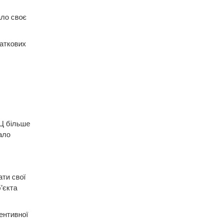
ало своє
даткових
ЕЦ більше
ало
ти свої
’єкта
ентивної