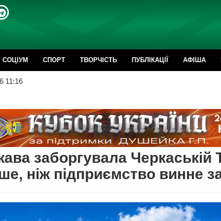
CОЦІУМ
СПОРТ
ТВОРЧІСТЬ
ПУБЛІКАЦІЇ
АФІША
6 11:16
ава заборгувала Черкаській 
ше, ніж підприємство винне за