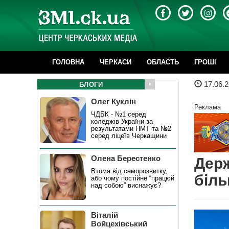
ГОЛОВНА
ЧЕРКАСИ
ОБЛАСТЬ
ГРОШІ
17.06.2
БЛОГИ
Олег Куклін
Реклама
ЧДБК - №1 серед
коледжів України за
результатами НМТ та №2
серед ліцеїв Черкащини
Олена Берестенко
Держ
Втома від саморозвитку,
біль
або чому постійне “працюй
над собою” виснажує?
Віталій
Войцехівський