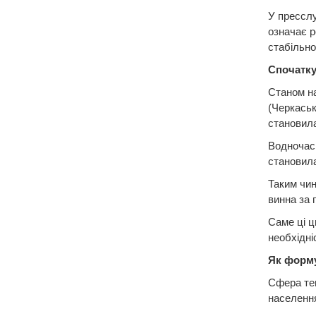
У пресслу
означає р
стабільно
Спочатк
Станом на
(Черкаськ
становил
Водночас 
становил
Таким чин
винна за 
Саме ці ц
необхідні
Як форму
Сфера те
населенн