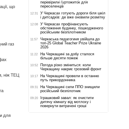
перевірили гуртожиток для
переселенців
ації, що
У Черкасах готують дороги біля шкіл
12:31
і дитсадків: де вже оновили розмітку
У Черкасах профінансують
12:08
обстеження будинку, пошкодженого
російським безпілотником
Черкаська педагогиня увійшла до
11:57
топ-25 Global Teacher Prize Ukraine
ний газ
2026
На Черкащині за добу сталося
11:22
більше десяти пожеж
ифах
Погода різко зміниться: коли
10:52
Черкащину накриє грозовий фронт
е
, ніж ТЕЦ
На Черкащині провели в останню
10:17
путь прикордонника
На Черкащині сили ППО знищили
09:31
та
російський безпілотник
Іграшковий завал: як очистити
09:20
дитячу кімнату від мотлоху і
повернути витрачені гроші
и для