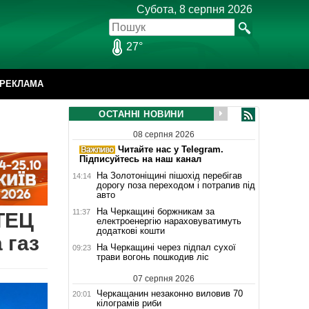
Субота, 8 серпня 2026
27°
РЕКЛАМА
ОСТАННІ НОВИНИ
08 серпня 2026
Читайте нас у Telegram.
Підписуйтесь на наш канал
На Золотоніщині пішохід перебігав
14:14
дорогу поза переходом і потрапив під
авто
На Черкащині боржникам за
11:37
ТЕЦ
електроенергію нараховуватимуть
додаткові кошти
 газ
На Черкащині через підпал сухої
09:23
трави вогонь пошкодив ліс
07 серпня 2026
Черкащанин незаконно виловив 70
20:01
кілограмів риби