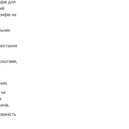
ифів для
ий
рифів на
льних
ростання
 коштами,
ним.
 чи
а
ачів.
ованість