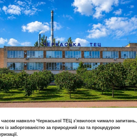
 часом навколо Черкаської ТЕЦ з’явилося чимало запитань,
их із заборгованістю за природний газ та процедурою
ризації.