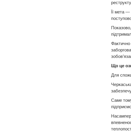
реструкту
Її мета —
поступово
Показово,
підтримал
Фактично 
заборгова
зобов’яза
Що це оз
Для спожи
Черкаська
забезпечу
Саме тому
підприємс
Насампере
впевненос
теплопос