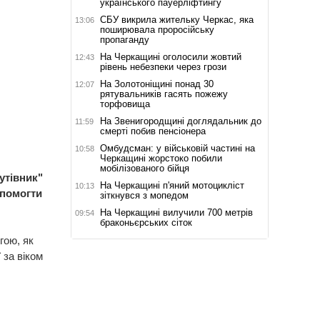
українського пауерліфтингу
СБУ викрила жительку Черкас, яка
13:06
поширювала проросійську
пропаганду
На Черкащині оголосили жовтий
12:43
рівень небезпеки через грози
На Золотоніщині понад 30
12:07
рятувальників гасять пожежу
торфовища
На Звенигородщині доглядальник до
11:59
смерті побив пенсіонера
Омбудсман: у військовій частині на
10:58
Черкащині жорстоко побили
мобілізованого бійця
утівник"
На Черкащині п'яний мотоцикліст
10:13
опомогти
зіткнувся з мопедом
На Черкащині вилучили 700 метрів
09:54
браконьєрських сіток
гою, як
 за віком