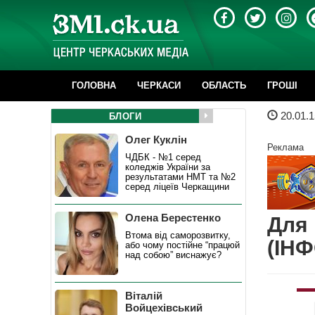
ГОЛОВНА
ЧЕРКАСИ
ОБЛАСТЬ
ГРОШІ
20.01.1
БЛОГИ
Олег Куклін
Реклама
ЧДБК - №1 серед
коледжів України за
результатами НМТ та №2
серед ліцеїв Черкащини
Олена Берестенко
Для 
Втома від саморозвитку,
(ІН
або чому постійне “працюй
над собою” виснажує?
Віталій
Войцехівський