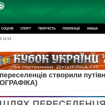
CОЦІУМ
СПОРТ
ТВОРЧІСТЬ
ПУБЛІКАЦІЇ
АФІША
5 12:13
переселенців створили путів
ФОГРАФІКА)