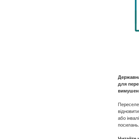
Державна
для пере
вимушени
Переселен
відновити
або інвал
посилань
Читайте 