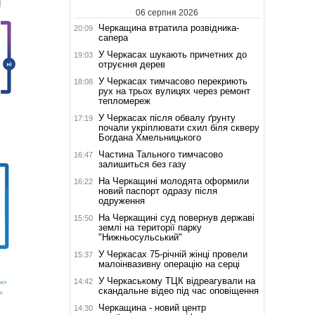
06 серпня 2026
Черкащина втратила розвідника-
20:09
сапера
У Черкасах шукають причетних до
19:03
отруєння дерев
У Черкасах тимчасово перекриють
18:08
рух на трьох вулицях через ремонт
тепломереж
У Черкасах після обвалу ґрунту
17:19
почали укріплювати схил біля скверу
Богдана Хмельницького
Частина Тального тимчасово
16:47
залишиться без газу
На Черкащині молодята оформили
16:22
новий паспорт одразу після
одруження
На Черкащині суд повернув державі
15:50
землі на території парку
"Нижньосульський"
У Черкасах 75-річній жінці провели
15:37
малоінвазивну операцію на серці
У Черкаському ТЦК відреагували на
14:42
скандальне відео під час оповіщення
Черкащина - новий центр
14:30