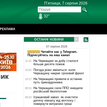
П'ятниця, 7 серпня 2026
32°
РЕКЛАМА
ОСТАННІ НОВИНИ
07 серпня 2026
Читайте нас у Telegram.
Підписуйтесь на наш канал
На Черкащині за добу сталося
11:22
більше десяти пожеж
Погода різко зміниться: коли
10:52
Черкащину накриє грозовий фронт
ник
На Черкащині провели в останню
10:17
путь прикордонника
На Черкащині сили ППО знищили
09:31
російський безпілотник
Іграшковий завал: як очистити
09:20
дитячу кімнату від мотлоху і
повернути витрачені гроші