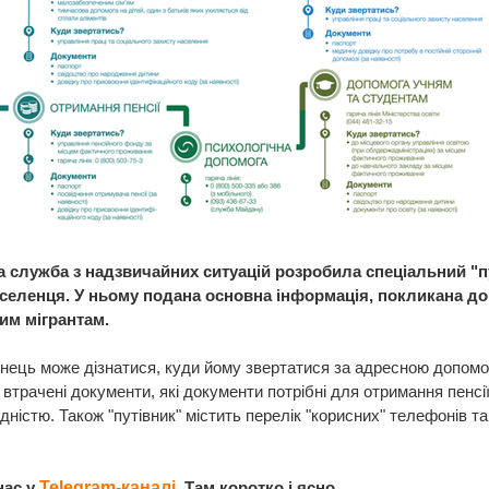
 служба з надзвичайних ситуацій розробила спеціальний "п
селенця. У ньому подана основна інформація, покликана д
м мігрантам.
ець може дізнатися, куди йому звертатися за адресною допомо
 втрачені документи, які документи потрібні для отримання пенсії
ідністю. Також "путівник" містить перелік "корисних" телефонів та
.
нас у
Telegram-каналі
. Там коротко і ясно.