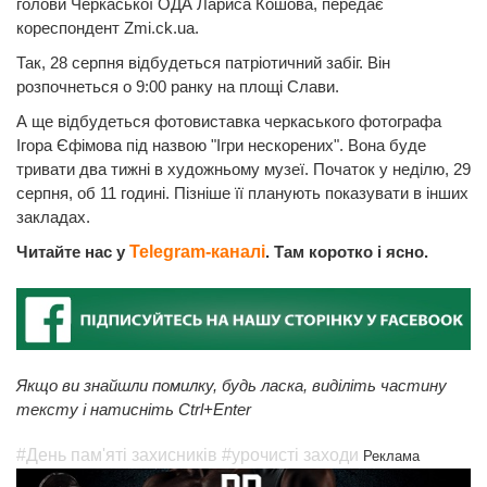
голови Черкаської ОДА Лариса Кошова, передає
кореспондент Zmi.ck.ua.
Так, 28 серпня відбудеться патріотичний забіг. Він
розпочнеться о 9:00 ранку на площі Слави.
А ще відбудеться фотовиставка черкаського фотографа
Ігора Єфімова під назвою "Ігри нескорених". Вона буде
тривати два тижні в художньому музеї. Початок у неділю, 29
серпня, об 11 годині. Пізніше її планують показувати в інших
закладах.
Читайте нас у
Telegram-каналі
. Там коротко і ясно.
Якщо ви знайшли помилку, будь ласка, виділіть частину
тексту і натисніть Ctrl+Enter
#День пам'яті захисників
#урочисті заходи
Реклама