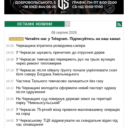
ОСТАННІ НОВИНИ
06 серпня 2026
Читайте нас у Telegram. Підписуйтесь на наш канал
Черкащина втратила розвідника-сапера
20:09
У Черкасах шукають причетних до отруєння дерев
19:03
У Черкасах тимчасово перекриють рух на трьох вулицях
18:08
через ремонт тепломереж
У Черкасах після обвалу ґрунту почали укріплювати схил
17:19
біля скверу Богдана Хмельницького
Частина Тального тимчасово залишиться без газу
16:47
На Черкащині молодята оформили новий паспорт одразу
16:22
після одруження
На Черкащині суд повернув державі землі на території
15:50
парку "Нижньосульський"
У Черкасах 75-річній жінці провели малоінвазивну операцію
15:37
на серці
У Черкаському ТЦК відреагували на скандальне відео під
14:42
час оповіщення