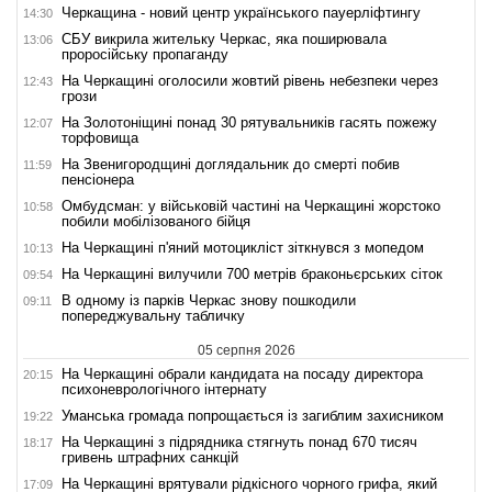
Черкащина - новий центр українського пауерліфтингу
14:30
СБУ викрила жительку Черкас, яка поширювала
13:06
проросійську пропаганду
На Черкащині оголосили жовтий рівень небезпеки через
12:43
грози
На Золотоніщині понад 30 рятувальників гасять пожежу
12:07
торфовища
На Звенигородщині доглядальник до смерті побив
11:59
пенсіонера
Омбудсман: у військовій частині на Черкащині жорстоко
10:58
побили мобілізованого бійця
На Черкащині п'яний мотоцикліст зіткнувся з мопедом
10:13
На Черкащині вилучили 700 метрів браконьєрських сіток
09:54
В одному із парків Черкас знову пошкодили
09:11
попереджувальну табличку
05 серпня 2026
На Черкащині обрали кандидата на посаду директора
20:15
психоневрологічного інтернату
Уманська громада попрощається із загиблим захисником
19:22
На Черкащині з підрядника стягнуть понад 670 тисяч
18:17
гривень штрафних санкцій
На Черкащині врятували рідкісного чорного грифа, який
17:09