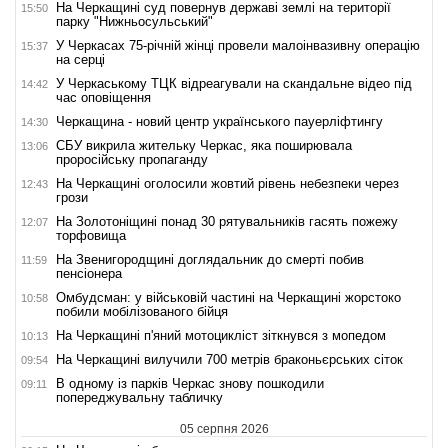
На Черкащині суд повернув державі землі на території
15:50
парку "Нижньосульський"
У Черкасах 75-річній жінці провели малоінвазивну операцію
15:37
на серці
У Черкаському ТЦК відреагували на скандальне відео під
14:42
час оповіщення
Черкащина - новий центр українського пауерліфтингу
14:30
СБУ викрила жительку Черкас, яка поширювала
13:06
проросійську пропаганду
На Черкащині оголосили жовтий рівень небезпеки через
12:43
грози
На Золотоніщині понад 30 рятувальників гасять пожежу
12:07
торфовища
На Звенигородщині доглядальник до смерті побив
11:59
пенсіонера
Омбудсман: у військовій частині на Черкащині жорстоко
10:58
побили мобілізованого бійця
На Черкащині п'яний мотоцикліст зіткнувся з мопедом
10:13
На Черкащині вилучили 700 метрів браконьєрських сіток
09:54
В одному із парків Черкас знову пошкодили
09:11
попереджувальну табличку
05 серпня 2026