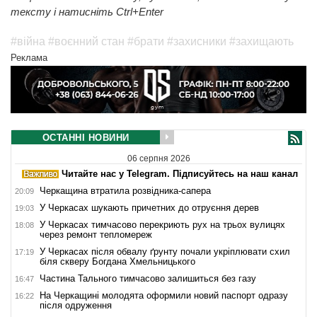
тексту і натисніть Ctrl+Enter
#війна
#воєнний стан
#брати
#захисники
#захищають
Реклама
ОСТАННІ НОВИНИ
06 серпня 2026
Читайте нас у Telegram. Підписуйтесь на наш канал
Черкащина втратила розвідника-сапера
20:09
У Черкасах шукають причетних до отруєння дерев
19:03
У Черкасах тимчасово перекриють рух на трьох вулицях
18:08
через ремонт тепломереж
У Черкасах після обвалу ґрунту почали укріплювати схил
17:19
біля скверу Богдана Хмельницького
Частина Тального тимчасово залишиться без газу
16:47
На Черкащині молодята оформили новий паспорт одразу
16:22
після одруження