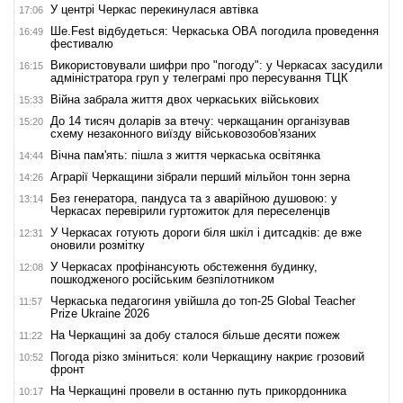
У центрі Черкас перекинулася автівка
17:06
Ше.Fest відбудеться: Черкаська ОВА погодила проведення
16:49
фестивалю
Використовували шифри про "погоду": у Черкасах засудили
16:15
адміністратора груп у телеграмі про пересування ТЦК
Війна забрала життя двох черкаських військових
15:33
До 14 тисяч доларів за втечу: черкащанин організував
15:20
схему незаконного виїзду військовозобов'язаних
Вічна пам'ять: пішла з життя черкаська освітянка
14:44
Аграрії Черкащини зібрали перший мільйон тонн зерна
14:26
Без генератора, пандуса та з аварійною душовою: у
13:14
Черкасах перевірили гуртожиток для переселенців
У Черкасах готують дороги біля шкіл і дитсадків: де вже
12:31
оновили розмітку
У Черкасах профінансують обстеження будинку,
12:08
пошкодженого російським безпілотником
Черкаська педагогиня увійшла до топ-25 Global Teacher
11:57
Prize Ukraine 2026
На Черкащині за добу сталося більше десяти пожеж
11:22
Погода різко зміниться: коли Черкащину накриє грозовий
10:52
фронт
На Черкащині провели в останню путь прикордонника
10:17