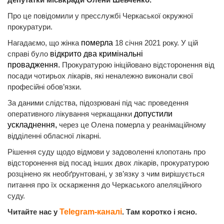
Про це повідомили у пресслужбі Черкаської окружної
прокуратури.
Нагадаємо, що жінка
померла
18 січня 2021 року. У цій
справі було
відкрито два кримінальні
провадження.
Прокуратурою ініційовано відсторонення від
посади чотирьох лікарів, які неналежно виконали свої
професійні обов’язки.
За даними слідства, підозрювані під час проведення
оперативного лікування черкащанки
допустили
ускладнення,
через це Олена померла у реанімаційному
відділенні обласної лікарні.
Рішення суду щодо відмови у задоволенні клопотань про
відсторонення від посад інших двох лікарів, прокуратурою
розцінено як необґрунтовані, у зв’язку з чим вирішується
питання про їх оскарження до Черкаського апеляційного
суду.
Читайте нас у
Telegram-каналі
. Там коротко і ясно.