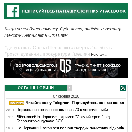
Якщо ви знайшли помилку, будь ласка, виділіть частину
тексту і натисніть Ctrl+Enter
#депутатка
#Олена Шевченко
#смерть
#загибель
#розслідування
#прокуратура
#медики
Реклама
ОСТАННІ НОВИНИ
07 серпня 2026
Читайте нас у Telegram. Підписуйтесь на наш канал
Черкащанин незаконно виловив 70 кілограмів риби
20:01
Військовий із Чорнобая отримав "Срібний хрест" від
19:05
Головнокомандувача ЗСУ
На Черкащині загорівся полігон твердих побутових відходів
18:08