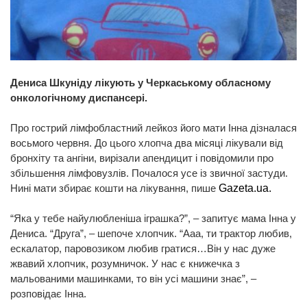
Дениса Шкуніду лікують у Черкаському обласному
онкологічному диспансері.
Про гострий лімфобластний лейкоз його мати Інна дізналася
восьмого червня. До цього хлопча два місяці лікували від
бронхіту та ангіни, вирізали апендицит і повідомили про
збільшення лімфовузлів. Почалося усе із звичної застуди.
Нині мати збирає кошти на лікування, пише
Gazeta.ua.
“Яка у тебе найулюбленіша іграшка?”, – запитує мама Інна у
Дениса. “Друга”, – шепоче хлопчик. “Ааа, ти трактор любив,
ескалатор, паровозиком любив гратися…Він у нас дуже
жвавий хлопчик, розумничок. У нас є книжечка з
мальованими машинками, то він усі машини знає”, –
розповідає Інна.