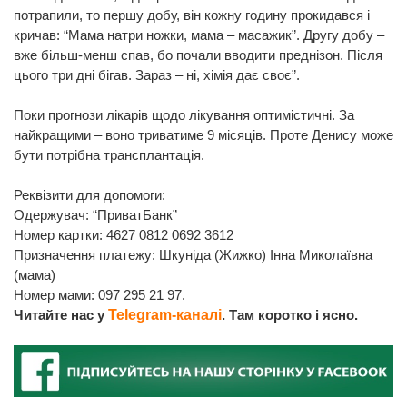
потрапили, то першу добу, він кожну годину прокидався і
кричав: “Мама натри ножки, мама – масажик”. Другу добу –
вже більш-менш спав, бо почали вводити преднізон. Після
цього три дні бігав. Зараз – ні, хімія дає своє”.
Поки прогнози лікарів щодо лікування оптимістичні. За
найкращими – воно триватиме 9 місяців. Проте Денису може
бути потрібна трансплантація.
Реквізити для допомоги:
Одержувач: “ПриватБанк”
Номер картки: 4627 0812 0692 3612
Призначення платежу: Шкуніда (Жижко) Інна Миколаївна
(мама)
Номер мами: 097 295 21 97.
Читайте нас у
Telegram-каналі
. Там коротко і ясно.