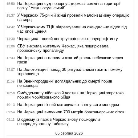
На Черкащині суд повернув державі землі на території
15:50
парку "Нижньосульський"
У Черкасах 75-річній жінці провели малоінвазивну операцію
15:37
на серці
У Черкаському ТЦК відреагували на скандальне відео під
14:42
час оповіщення
Черкащина - новий центр українського пауерліфтингу
14:30
СБУ викрила жительку Черкас, яка поширювала
13:06
проросійську пропаганду
На Черкащині оголосили жовтий рівень небезпеки через
12:43
грози
На Золотоніщині понад 30 рятувальників гасять пожежу
12:07
торфовища
На Звенигородщині доглядальник до смерті побив
11:59
пенсіонера
Омбудсман: у військовій частині на Черкащині жорстоко
10:58
побили мобілізованого бійця
На Черкащині п'яний мотоцикліст зіткнувся з мопедом
10:13
На Черкащині вилучили 700 метрів браконьєрських сіток
09:54
В одному із парків Черкас знову пошкодили
09:11
попереджувальну табличку
05 серпня 2026