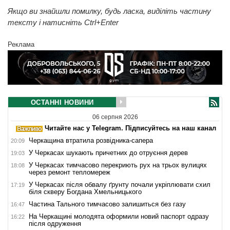
Якщо ви знайшли помилку, будь ласка, виділіть частину
тексту і натисніть Ctrl+Enter
Реклама
ОСТАННІ НОВИНИ
06 серпня 2026
Читайте нас у Telegram. Підписуйтесь на наш канал
Черкащина втратила розвідника-сапера
20:09
У Черкасах шукають причетних до отруєння дерев
19:03
У Черкасах тимчасово перекриють рух на трьох вулицях
18:08
через ремонт тепломереж
У Черкасах після обвалу ґрунту почали укріплювати схил
17:19
біля скверу Богдана Хмельницького
Частина Тального тимчасово залишиться без газу
16:47
На Черкащині молодята оформили новий паспорт одразу
16:22
після одруження