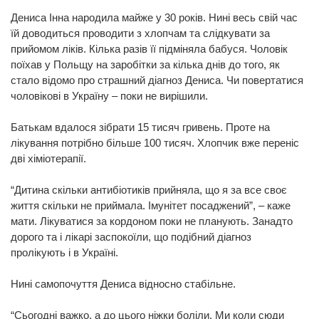
Дениса Інна народила майже у 30 років. Нині весь свій час
їй доводиться проводити з хлопчам та слідкувати за
прийомом ліків. Кілька разів її підміняла бабуся. Чоловік
поїхав у Польщу на заробітки за кілька днів до того, як
стало відомо про страшний діагноз Дениса. Чи повертатися
чоловікові в Україну – поки не вирішили.
Батькам вдалося зібрати 15 тисяч гривень. Проте на
лікування потрібно більше 100 тисяч. Хлопчик вже переніс
дві хіміотерапії.
“Дитина скільки антибіотиків прийняла, що я за все своє
життя скільки не приймала. Імунітет посаджений”, – каже
мати. Лікуватися за кордоном поки не планують. Занадто
дорого та і лікарі заспокоїли, що подібний діагноз
пролікують і в Україні.
Нині самопочуття Дениса відносно стабільне.
“Сьогодні важко, а до цього ніжки боліли. Ми коли сюди