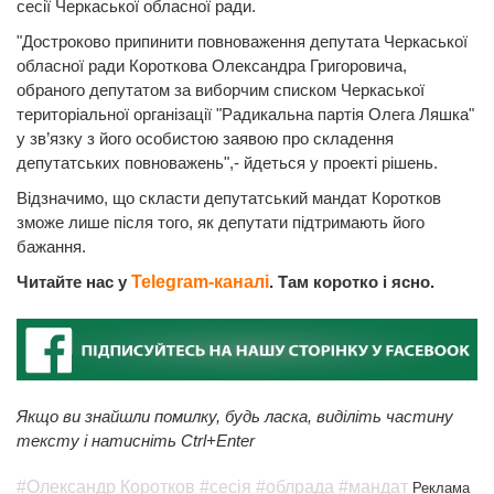
сесії Черкаської обласної ради.
"Достроково припинити повноваження депутата Черкаської
обласної ради Короткова Олександра Григоровича,
обраного депутатом за виборчим списком Черкаської
територіальної організації "Радикальна партія Олега Ляшка"
у зв’язку з його особистою заявою про складення
депутатських повноважень",- йдеться у проекті рішень.
Відзначимо, що скласти депутатський мандат Коротков
зможе лише після того, як депутати підтримають його
бажання.
Читайте нас у
Telegram-каналі
. Там коротко і ясно.
Якщо ви знайшли помилку, будь ласка, виділіть частину
тексту і натисніть Ctrl+Enter
#Олександр Коротков
#сесія
#облрада
#мандат
Реклама