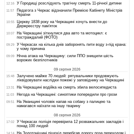
У Городищі розслідують трагічну смерть 11-річної дитини
12:16
Педагога з Черкас відзначили Премією Кабінету Міністрів
11:57
України
Церкву 1838 року на Черкащині хочуть внести до
10:55
Держреєстру пам'яток
На Черкащині зіткнулися два авто та мотоцикл: є
10:07
постраждалий (ФОТО)
У Черкасах на кілька днів заборонять пити воду з-під крана:
09:29
у чому причина
Нічна атака на Черкащину: сили ППО знищили шість
09:09
ворожих безпілотників
09 серпня 2026
Залучено майже 70 людей: рятувальники продовжують
15:48
ліквідовувати наслідки пожежі у заповіднику на Черкащині
На Черкащині водійка на смерть збила велосипедиста
13:31
Негода на Черкащині: синоптики попередили про грози
11:03
На Уманщині чоловік напав на собаку з палицею та
09:51
намагався наїхати на іншу тварину
08 серпня 2026
У Черкасах поліція перевірила 12 розважальних закладів і
17:02
понад 100 людей
На Золотоніщині пішохід перебігав дорогу поза переходом і
14:14