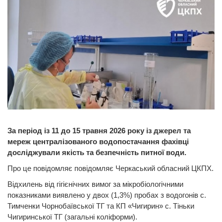
За період із 11 до 15 травня 2026 року із джерел та
мереж централізованого водопостачання фахівці
досліджували якість та безпечність питної води.
Про це повідомляє повідомляє Черкаський обласний ЦКПХ.
Відхилень від гігієнічних вимог за мікробіологічними
показниками виявлено у двох (1,3%) пробах з водогонів с.
Тимченки Чорнобаївської ТГ та КП «Чигирин» с. Тіньки
Чигиринської ТГ (загальні коліформи).