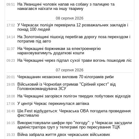
На Уманщині чоловік напав на собаку з палицею та
09:51
намагався наїхати на іншу тварину
08 серпня 2026
У Черкасах поліція перевірила 12 розважальних закладів і
17:02
понад 100 людей
На Золотоніщині пішохід перебігав дорогу поза переходом і
14:14
потрапив під авто
На Черкащині боржникам за електроенергію
11:37
нараховуватимуть додаткові кошти
На Черкащині через підпал сухої трави вогонь пошкодив ліс
09:23
07 серпня 2026
Черкащанин незаконно виловив 70 кілограмів риби
20:01
Військовий із Чорнобая отримав "Срібний хрест" від
19:05
Головнокомандувача ЗСУ
На Черкащині загорівся полігон твердих побутових відходів
18:08
У центрі Черкас перекинулася автівка
17:06
Ше.Fest відбудеться: Черкаська ОВА погодила проведення
16:49
фестивалю
Використовували шифри про "погоду": у Черкасах засудили
16:15
адміністратора груп у телеграмі про пересування ТЦК
Війна забрала життя двох черкаських військових
15:33