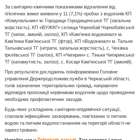
За санітарно-хімічними показниками відхилення від
гігієнічних вимог виявили у 11 (7,1%) пробах з водогонів КП
«Комунальник» м. Городище Городищенської ТГ (загальна
жорсткість), КП «ВУЖКГ» селища Чорнобай Чорнобаївської
ТГ (запах, амоній, залізо), КП «Кам’янка водоканал» м.
Кам’янка Кам’янської ТГ (фтор), КП «Водоканал» м. Тальне
Тальнівської ТГ (нітрати, загальна жорсткість), с. Чехівка
Іркліївської ТГ (залізо), КП «Чигирин» с. Тіньки Чигиринської
ТГ (каламутність, залізо), с. Косарі Кам’янської ТГ (амоній).
Про результати досліджень поінформовано Головне
управління Держпродспоживслужби в Черкаській області,
голів зазначених територіальних громад, направлені
відповідні пропозиції керівникам водогонів щодо проведення
необхідних профілактичних заходів.
Будь-яких ускладнень санітарно-епідемічної ситуації,
спалахів інфекційних захворювань, пов’язаних із питною
водою та питним водопостачанням на території області не
зареєстровано.
Читайте нас у
Telegram-каналі
. Там коротко і ясно.