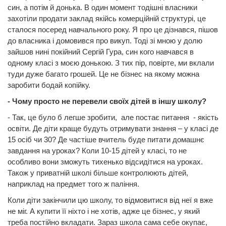
син, а потім й донька. В один момент тодішні власники
захотіли продати заклад якійсь комерційній структурі, це
сталося посеред навчального року. Я про це дізнався, пішов
до власника і домовився про викуп. Тоді зі мною у долю
зайшов нині покійний Сергій Гура, син кого навчався в
одному класі з моєю донькою. З тих пір, повірте, ми вклали
туди дуже багато грошей. Це не бізнес на якому можна
заробити бодай копійку.
- Чому просто не перевели своїх дітей в іншу школу?
- Так, це було б легше зробити, але постає питання - якість
освіти. Де діти краще будуть отримувати знання – у класі де
15 осіб чи 30? Де частіше вчитель буде питати домашнє
завдання на уроках? Коли 10-15 дітей у класі, то не
особливо вони зможуть тихенько відсидітися на уроках.
Також у приватній школі більше контролюють дітей,
наприклад на предмет того ж паління.
Коли діти закінчили цю школу, то відмовитися від неї я вже
не міг. А купити її ніхто і не хотів, адже це бізнес, у який
треба постійно вкладати. Зараз школа сама себе окупає,