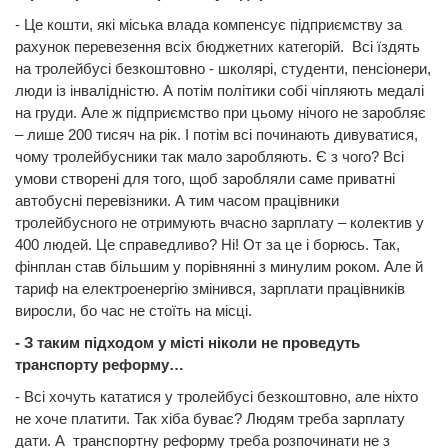
- Це кошти, які міська влада компенсує підприємству за
рахунок перевезення всіх бюджетних категорій. Всі їздять
на тролейбусі безкоштовно - школярі, студенти, пенсіонери,
люди із інвалідністю. А потім політики собі чіпляють медалі
на груди. Але ж підприємство при цьому нічого не заробляє
– лише 200 тисяч на рік. І потім всі починають дивуватися,
чому тролейбусники так мало заробляють. Є з чого? Всі
умови створені для того, щоб заробляли саме приватні
автобусні перевізники. А тим часом працівники
тролейбусного не отримують вчасно зарплату – колектив у
400 людей. Це справедливо? Ні! От за це і борюсь. Так,
фінплан став більшим у порівнянні з минулим роком. Але й
тариф на електроенергію змінився, зарплати працівників
виросли, бо час не стоїть на місці.
- З таким підходом у місті ніколи не проведуть
транспорту реформу…
- Всі хочуть кататися у тролейбусі безкоштовно, але ніхто
не хоче платити. Так хіба буває? Людям треба зарплату
дати. А транспортну реформу треба розпочинати не з