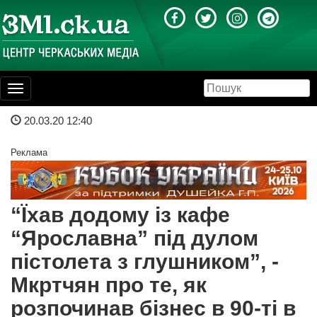
Toggle
navigation
20.03.20 12:40
Реклама
“Їхав додому із кафе
“Ярославна” під дулом
пістолета з глушником”, -
Мкртчян про те, як
розпочинав бізнес в 90-ті в