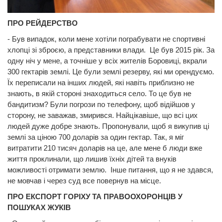
ПРО РЕЙДЕРСТВО
- Був випадок, коли мене хотіли пограбувати не спортивні
хлопці зі зброєю, а представники влади. Це був 2015 рік. За
одну ніч у мене, а точніше у всіх жителів Боровиці, вкрали
300 гектарів землі. Це були землі резерву, які ми орендуємо.
Їх переписали на інших людей, які навіть приблизно не
знають, в якій стороні знаходиться село. То це був не
бандитизм? Були погрози по телефону, щоб відійшов у
сторону, не заважав, змирився. Найцікавіше, що всі цих
людей дуже добре знають. Пропонували, щоб я викупив ці
землі за ціною 700 доларів за один гектар. Так, я міг
витратити 210 тисяч доларів на це, але мене б люди вже
життя проклинали, що лишив їхніх дітей та внуків
можливості отримати землю. Інше питання, що я не здався,
не мовчав і через суд все повернув на місце.
ПРО ЕКСПОРТ ГОРІХУ ТА ПРАВООХОРОНЦІВ У
ПОШУКАХ ЖУКІВ