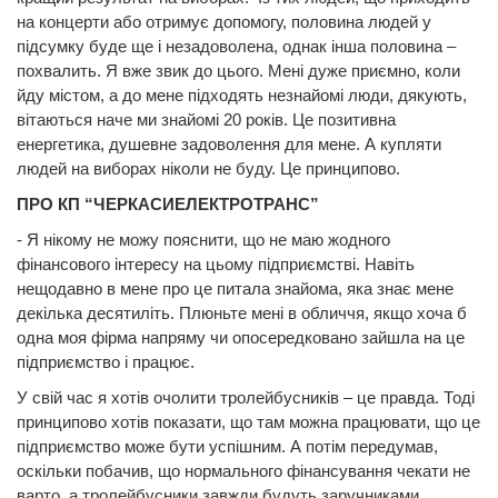
на концерти або отримує допомогу, половина людей у
підсумку буде ще і незадоволена, однак інша половина –
похвалить. Я вже звик до цього. Мені дуже приємно, коли
йду містом, а до мене підходять незнайомі люди, дякують,
вітаються наче ми знайомі 20 років. Це позитивна
енергетика, душевне задоволення для мене. А купляти
людей на виборах ніколи не буду. Це принципово.
ПРО КП “ЧЕРКАСИЕЛЕКТРОТРАНС”
-
Я нікому не можу пояснити, що не маю жодного
фінансового інтересу на цьому підприємстві. Навіть
нещодавно в мене про це питала знайома, яка знає мене
декілька десятиліть. Плюньте мені в обличчя, якщо хоча б
одна моя фірма напряму чи опосередковано зайшла на це
підприємство і працює.
У свій час я хотів очолити тролейбусників – це правда. Тоді
принципово хотів показати, що там можна працювати, що це
підприємство може бути успішним. А потім передумав,
оскільки побачив, що нормального фінансування чекати не
варто, а тролейбусники завжди будуть заручниками