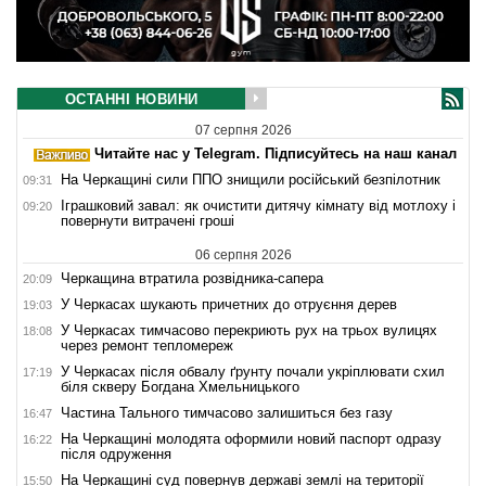
ОСТАННІ НОВИНИ
07 серпня 2026
Читайте нас у Telegram. Підписуйтесь на наш канал
На Черкащині сили ППО знищили російський безпілотник
09:31
Іграшковий завал: як очистити дитячу кімнату від мотлоху і
09:20
повернути витрачені гроші
06 серпня 2026
Черкащина втратила розвідника-сапера
20:09
У Черкасах шукають причетних до отруєння дерев
19:03
У Черкасах тимчасово перекриють рух на трьох вулицях
18:08
через ремонт тепломереж
У Черкасах після обвалу ґрунту почали укріплювати схил
17:19
біля скверу Богдана Хмельницького
Частина Тального тимчасово залишиться без газу
16:47
На Черкащині молодята оформили новий паспорт одразу
16:22
після одруження
На Черкащині суд повернув державі землі на території
15:50