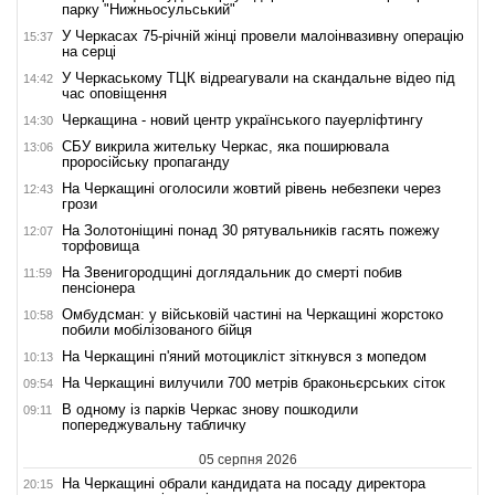
парку "Нижньосульський"
У Черкасах 75-річній жінці провели малоінвазивну операцію
15:37
на серці
У Черкаському ТЦК відреагували на скандальне відео під
14:42
час оповіщення
Черкащина - новий центр українського пауерліфтингу
14:30
СБУ викрила жительку Черкас, яка поширювала
13:06
проросійську пропаганду
На Черкащині оголосили жовтий рівень небезпеки через
12:43
грози
На Золотоніщині понад 30 рятувальників гасять пожежу
12:07
торфовища
На Звенигородщині доглядальник до смерті побив
11:59
пенсіонера
Омбудсман: у військовій частині на Черкащині жорстоко
10:58
побили мобілізованого бійця
На Черкащині п'яний мотоцикліст зіткнувся з мопедом
10:13
На Черкащині вилучили 700 метрів браконьєрських сіток
09:54
В одному із парків Черкас знову пошкодили
09:11
попереджувальну табличку
05 серпня 2026
На Черкащині обрали кандидата на посаду директора
20:15