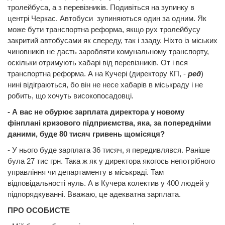
тролейбуса, а з перевізників. Подивіться на зупинку в
центрі Черкас. Автобуси зупиняються один за одним. Як
може бути транспортна реформа, якщо рух тролейбусу
закритий автобусами як спереду, так і ззаду. Ніхто із міських
чиновників не дасть заробляти комунальному транспорту,
оскільки отримують хабарі від перевізників. От і вся
транспортна реформа. А на Кучері (директору КП, -
ред
)
нині відіграються, бо він не несе хабарів в міськраду і не
робить, що хочуть високопосадовці.
- А вас не обурює зарплата директора у новому
фінплані кризового підприємства, яка, за попередніми
даними
, буде 80 тисяч гривень щомісяця?
- У нього буде зарплата 36 тисяч, я передивлявся. Раніше
була 27 тис грн. Така ж як у директора якогось непотрібного
управління чи департаменту в міськраді. Там
відповідальності нуль. А в Кучера колектив у 400 людей у
підпорядкуванні. Вважаю, це адекватна зарплата.
ПРО ОСОБИСТЕ