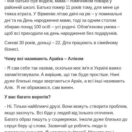
- Мій батько був водієм, мама – помічником повара у
районній школі. Батько помер 11 років тому, для мене це
тяжка втрата. У Вірменію літаю двічі на рік – у поминальні
дні та на День народження мами, тоді за одним столом
збираю понад 100 осіб – усі родичі. Обов’язкова умова –
щоб всі приходили на день народження без подарунків.
Синові 30 років, доньці – 22. Діти працюють в сімейному
бізнесі.
Чому всі називають Араїка – Аліком
- Я сам себе так назвав, оскільки моє ім’я в Україні важко
запам’ятовували. А вирішив, що так буде простіше. Нині
дуже близькі люди звертаються Араїк, а всі інші називають
Алік. Я не ображаюся, сам винен.
У вас багато ворогів?
- Ні. Тільки найближчі друзі. Вони можуть створити проблем,
якщо захочуть. Всі біди у людей від їхнього оточення.
Багато образ пишуть у соцмережах. Інколи дуже близько до
серця беру ці слова. Зазвичай це роблять люди із