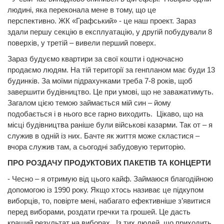
людині, яка переконала мене в тому, що це
перспективно. ЖК «Графський» - це наш проект. Зараз
здали першу секцію в експлуатацію, у другій побудували 8
поверхів, у третій – вивели перший поверх.
Зараз будуємо квартири за свої кошти і одночасно
продаємо людям. На тій території за генпланом має буди 13
будинків. За моїми підрахунками треба 7-8 років, щоб
завершити будівництво. Це при умові, що не заважатимуть.
Загалом цією темою займається мій син – йому
подобається і в нього все гарно виходить. Цікаво, що на
місці будівництва раніше були військові казарми. Так от – я
служив в одній із них. Бачте як життя може скластися –
вчора служив там, а сьогодні забудовую територію.
ПРО РОЗДАЧУ ПРОДУКТОВИХ ПАКЕТІВ ТА КОНЦЕРТИ
- Чесно – я отримую від цього кайф. Займаюся благодійною
допомогою із 1990 року. Якщо хтось називає це підкупом
виборців, то, повірте мені, набагато ефективніше з’явитися
перед виборами, роздати гречки та грошей. Це дасть
кращий результат на виборах. Із тих людей, що приходить