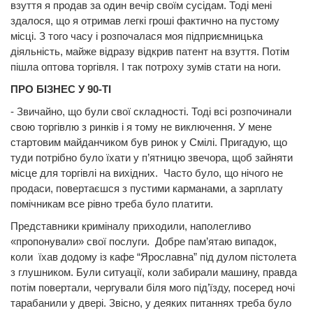
взуття я продав за один вечір своїм сусідам. Тоді мені
здалося, що я отримав легкі гроші фактично на пустому
місці. З того часу і розпочалася моя підприємницька
діяльність, майже відразу відкрив патент на взуття. Потім
пішла оптова торгівля. І так потроху зумів стати на ноги.
ПРО БІЗНЕС
У 90-ТІ
- Звичайно, що були свої складності. Тоді всі розпочинали
свою торгівлю з ринків і я тому не виключення. У мене
стартовим майданчиком був ринок у Смілі. Пригадую, що
туди потрібно було їхати у п’ятницю звечора, щоб зайняти
місце для торгівлі на вихідних. Часто було, що нічого не
продаси, повертаєшся з пустими карманами, а зарплату
помічникам все рівно треба було платити.
Представники криміналу приходили, наполегливо
«пропонували» свої послуги. Добре пам’ятаю випадок,
коли їхав додому із кафе “Ярославна” під дулом пістолета
з глушником. Були ситуації, коли забирали машину, правда
потім повертали, чергували біля мого під’їзду, посеред ночі
тарабанили у двері. Звісно, у деяких питаннях треба було