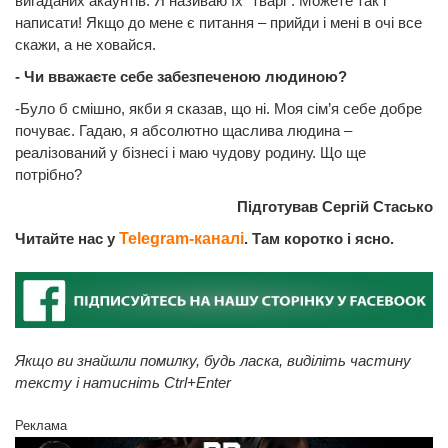
вигаданих акаунтів. Я називаю їх “тварі”. Можете так і
написати! Якщо до мене є питання – прийди і мені в очі все
скажи, а не ховайся.
- Чи вважаєте себе забезпеченою людиною?
-Було б смішно, якби я сказав, що ні. Моя сім’я себе добре
почуває. Гадаю, я абсолютно щаслива людина –
реалізований у бізнесі і маю чудову родину. Що ще
потрібно?
Підготував Сергій Стасько
Читайте нас у
Telegram-каналі
. Там коротко і ясно.
Якщо ви знайшли помилку, будь ласка, виділіть частину
тексту і натисніть Ctrl+Enter
Реклама