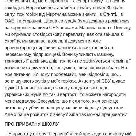
- Основний вид мого заробітку – експорт горіху та насіння
закордон. Наразі ми поставляємо товар у понад 30 країн
світу, тож горіхи від Мкртчяна можна знайти і в Єгипті, і в
ОАЕ, і в Угорщині. Цікава ситуація була декілька років тому
на кордоні із нашими СБУшниками. Машина їхала в Польщу,
ми отримали стовідсоткову переплату, валюта зайшла в
Україну, ми мали всі дозвільні документи. Але
правоохоронці вирішили заробити легких грошей на
черкаському підприємцеві. Вони зупиняють машину,
тримають її декілька днів, аж поки не закінчується термін дії
дозвільних документів, зрозуміло, що я піднімаю ґвалт. На
моє питання: «У чому проблема?», мені відповіли, що…
вони шукають жуків у моїх горіхах. Акцентую! СБУ шукає
жуків! Шановні, та якщо я можу продати закордон
українських жуків по такій вартості, то можете нагородити
мене медаллю. Зрозуміло, що після того, як я виніс це
питання у публічну площину, машини відразу відпустили.
Але хіба це розвиток бізнесу? Хіба так можна працювати?
ПРО ПРИВАТНУ ШКОЛУ
- У приватну школу “Перлина” у свій час ходив спочатку мій