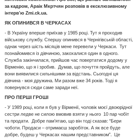
за кадром, Араік Мкртчян розповів в ексклюзивному
інтерв’ю Zmi.ck.ua.
ЯК ОПИНИВСЯ В ЧЕРКАСАХ
- В Україну вперше приїхав у 1985 році. Тут я проходив
військову службу. Спершу опинився в Чернігівській області,
однак через шість місяців мене перевели у Черкаси. Тут
познайомився із дівчиною, закохалися один в одного.
Служба закінчилася, прийшов час повертатися додому у
Вірменію, що я і зробив. Думав, що почуття пройдуть, але
вони виявилися сильнішими за відстань. Сьогодні ця
дівчина - моя дружина. Ми разом вже 34 років. Тоді я
повернувся cюди саме заради неї.
ПРО ПЕРШІ ГРОШІ
- У 1989 році, коли я був у Вірменії, чоловік моєї двоюрідної
сестри ледве не силою вмовив взяти у нього 10 пар чобіт
та продати. Добре пам’ятаю, що він тоді сказав: “Бери
чоботи. Продаси – отримаєш заробіток. А як все буде
добре, будеш у Черкасах нашим представником”. Це