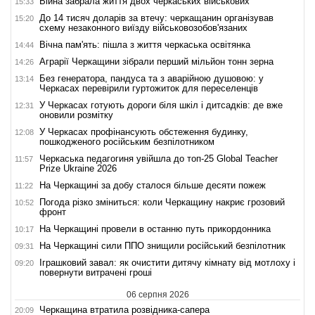
Війна забрала життя двох черкаських військових
15:33
До 14 тисяч доларів за втечу: черкащанин організував
15:20
схему незаконного виїзду військовозобов'язаних
Вічна пам'ять: пішла з життя черкаська освітянка
14:44
Аграрії Черкащини зібрали перший мільйон тонн зерна
14:26
Без генератора, пандуса та з аварійною душовою: у
13:14
Черкасах перевірили гуртожиток для переселенців
У Черкасах готують дороги біля шкіл і дитсадків: де вже
12:31
оновили розмітку
У Черкасах профінансують обстеження будинку,
12:08
пошкодженого російським безпілотником
Черкаська педагогиня увійшла до топ-25 Global Teacher
11:57
Prize Ukraine 2026
На Черкащині за добу сталося більше десяти пожеж
11:22
Погода різко зміниться: коли Черкащину накриє грозовий
10:52
фронт
На Черкащині провели в останню путь прикордонника
10:17
На Черкащині сили ППО знищили російський безпілотник
09:31
Іграшковий завал: як очистити дитячу кімнату від мотлоху і
09:20
повернути витрачені гроші
06 серпня 2026
Черкащина втратила розвідника-сапера
20:09