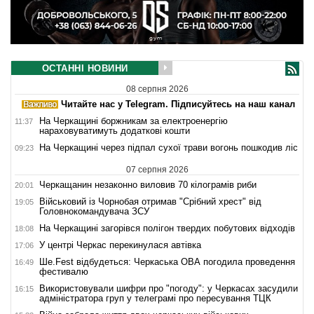
ОСТАННІ НОВИНИ
08 серпня 2026
Читайте нас у Telegram. Підписуйтесь на наш канал
На Черкащині боржникам за електроенергію
11:37
нараховуватимуть додаткові кошти
На Черкащині через підпал сухої трави вогонь пошкодив ліс
09:23
07 серпня 2026
Черкащанин незаконно виловив 70 кілограмів риби
20:01
Військовий із Чорнобая отримав "Срібний хрест" від
19:05
Головнокомандувача ЗСУ
На Черкащині загорівся полігон твердих побутових відходів
18:08
У центрі Черкас перекинулася автівка
17:06
Ше.Fest відбудеться: Черкаська ОВА погодила проведення
16:49
фестивалю
Використовували шифри про "погоду": у Черкасах засудили
16:15
адміністратора груп у телеграмі про пересування ТЦК