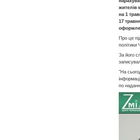
нарахуван
жителів 
на 1 тра
17 травн
оформлен
Про це пі
політики 
За його с
записувал
"На сього
інформаці
по наданн