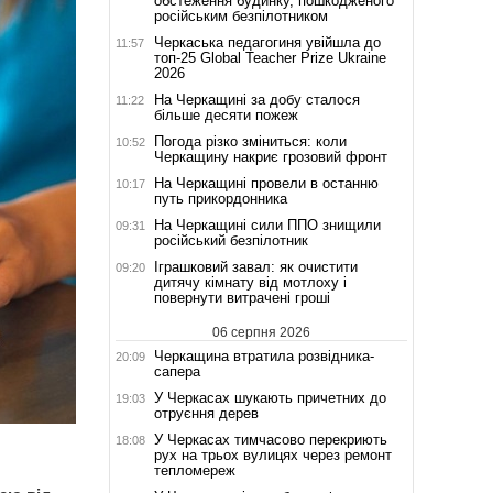
обстеження будинку, пошкодженого
російським безпілотником
Черкаська педагогиня увійшла до
11:57
топ-25 Global Teacher Prize Ukraine
2026
На Черкащині за добу сталося
11:22
більше десяти пожеж
Погода різко зміниться: коли
10:52
Черкащину накриє грозовий фронт
На Черкащині провели в останню
10:17
путь прикордонника
На Черкащині сили ППО знищили
09:31
російський безпілотник
Іграшковий завал: як очистити
09:20
дитячу кімнату від мотлоху і
повернути витрачені гроші
06 серпня 2026
Черкащина втратила розвідника-
20:09
сапера
У Черкасах шукають причетних до
19:03
отруєння дерев
У Черкасах тимчасово перекриють
18:08
рух на трьох вулицях через ремонт
тепломереж