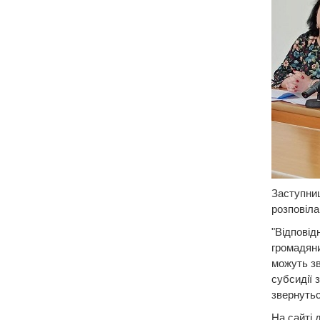
Заступниц
розповіла 
"Відповід
громадяни
можуть зв
субсидії 
звернутьс
На сайті 