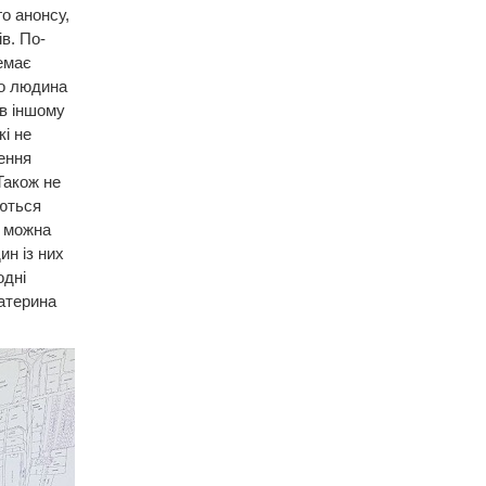
о анонсу,
в. По-
емає
що людина
 в іншому
і не
ення
Також не
аються
ї можна
ин із них
одні
Катерина