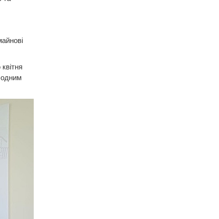
майнові
 квітня
 одним