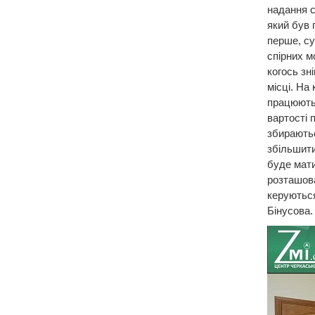
надання с
який був 
перше, су
спірних м
когось зн
місці. На
працюють,
вартості 
збираютьс
збільшити
буде мати
розташова
керуються
Бінусова.