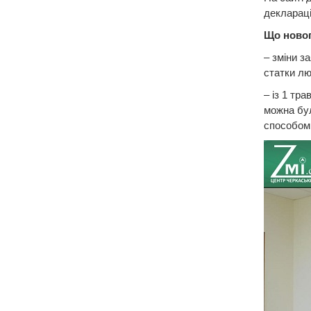
декларац
Що новог
– зміни з
статки лю
– із 1 тр
можна бул
способом 