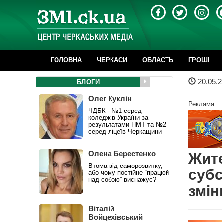
ГОЛОВНА
ЧЕРКАСИ
ОБЛАСТЬ
ГРОШІ
20.05.2
БЛОГИ
Олег Куклін
Реклама
ЧДБК - №1 серед
коледжів України за
результатами НМТ та №2
серед ліцеїв Черкащини
Олена Берестенко
Жит
Втома від саморозвитку,
субс
або чому постійне “працюй
над собою” виснажує?
змін
Віталій
Войцехівський