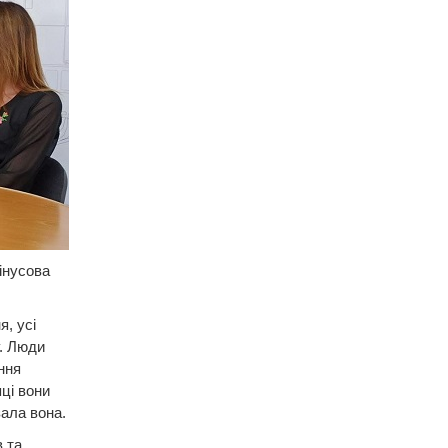
інусова
я, усі
у. Люди
ння
ці вони
зала вона.
 та