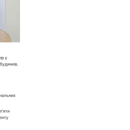
ир у
будинків,
унальних
п’яти
енту