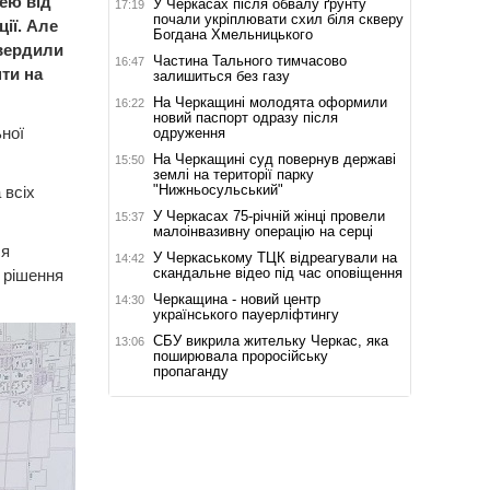
нею від
У Черкасах після обвалу ґрунту
17:19
почали укріплювати схил біля скверу
ії. Але
Богдана Хмельницького
твердили
Частина Тального тимчасово
16:47
ти на
залишиться без газу
На Черкащині молодята оформили
16:22
новий паспорт одразу після
ної
одруження
На Черкащині суд повернув державі
15:50
землі на території парку
"Нижньосульський"
 всіх
У Черкасах 75-річній жінці провели
15:37
малоінвазивну операцію на серці
ся
У Черкаському ТЦК відреагували на
14:42
скандальне відео під час оповіщення
 рішення
Черкащина - новий центр
14:30
українського пауерліфтингу
СБУ викрила жительку Черкас, яка
13:06
поширювала проросійську
пропаганду