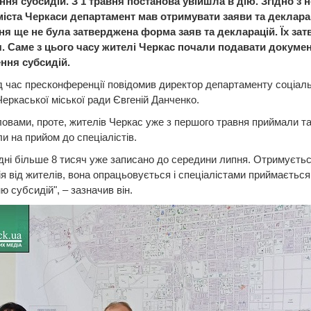
ня субсидій. З 1 травня постанова увійшла в дію. Згідно з 
міста Черкаси департамент мав отримувати заяви та декларац
вня ще не була затверджена форма заяв та декларацій. Їх за
я. Саме з цього часу жителі Черкас почали подавати докумен
ня субсидій.
д час пресконференції повідомив директор департаменту соціаль
Черкаської міської ради Євгеній Данченко.
ловами, проте, жителів Черкас уже з першого травня приймали та
и на прийом до спеціалістів.
дні більше 8 тисяч уже записано до середини липня. Отримуєть
я від жителів, вона опрацьовується і спеціалістами приймається
ю субсидій", – зазначив він.