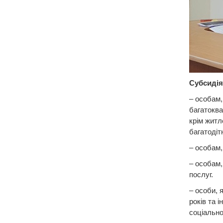
Субсидія
– особам,
багатоква
крім житл
багатодіт
– особам,
– особам,
послуг.
– особи, 
років та 
соціально