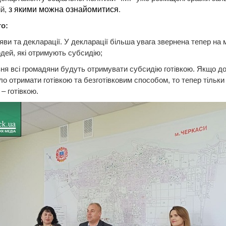
ій,
з якими можна ознайомитися
.
о:
аяви та декларації. У декларації більша увага звернена тепер на 
дей, які отримують субсидію;
авня всі громадяни будуть отримувати субсидію готівкою. Якщо до
о отримати готівкою та безготівковим способом, то тепер тільки
– готівкою.