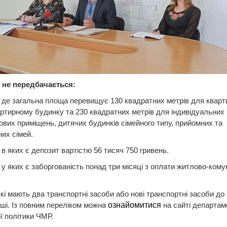
 не передбачається:
 де загальна площа перевищує 130 квадратних метрів для кварт
ртирному будинку та 230 квадратних метрів для індивідуальних 
ових приміщень, дитячих будинків сімейного типу, прийомних та
них сімей.
 в яких є депозит вартістю 56 тисяч 750 гривень.
 у яких є заборгованість понад три місяці з оплати житлово-ком
які мають два транспортні засоби або нові транспортні засоби до 
інші. Із повним переліком можна
ознайомитися
на сайті департам
ї політики ЧМР.