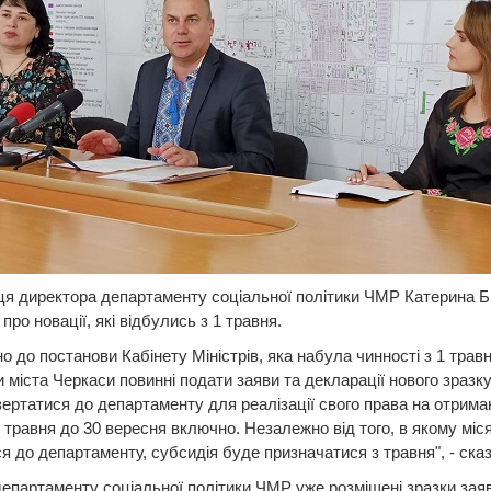
я директора департаменту соціальної політики ЧМР Катерина Б
про новації, які відбулись з 1 травня.
но до постанови Кабінету Міністрів, яка набула чинності з 1 травн
 міста Черкаси повинні подати заяви та декларації нового зразк
ертатися до департаменту для реалізації свого права на отрима
з травня до 30 вересня включно. Незалежно від того, в якому міся
я до департаменту, субсидія буде призначатися з травня", - ска
департаменту соціальної політики ЧМР уже розміщені зразки заяв