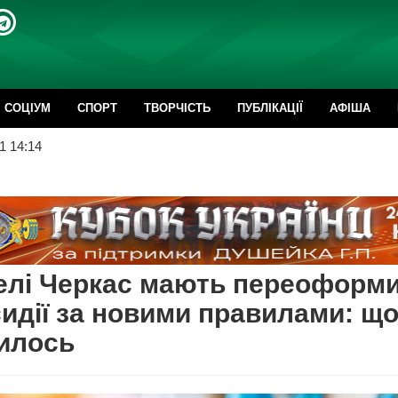
CОЦІУМ
СПОРТ
ТВОРЧІСТЬ
ПУБЛІКАЦІЇ
АФІША
1 14:14
елі Черкас мають переоформ
идії за новими правилами: щ
илось