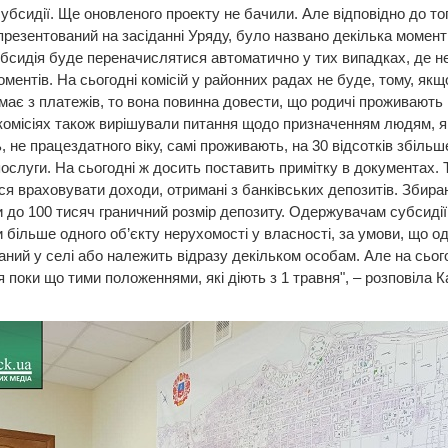
убсидії. Ще оновленого проекту не бачили. Але відповідно до тог
презентований на засіданні Уряду, було названо декілька моменті
бсидія буде переначислятися автоматично у тих випадках, де н
оментів. На сьогодні комісій у районних радах не буде, тому, як
імає з платежів, то вона повинна довести, що родичі проживають
 комісіях також вирішували питання щодо призначенням людям, як
 не працездатного віку, самі проживають, на 30 відсотків збільш
послуги. На сьогодні ж досить поставить примітку в документах. 
я враховувати доходи, отримані з банківських депозитів. Збир
 до 100 тисяч граничний розмір депозиту. Одержувачам субсиді
 більше одного об’єкту нерухомості у власності, за умови, що од
ний у селі або належить відразу декільком особам. Але на сьог
 поки що тими положеннями, які діють з 1 травня", – розповіла 