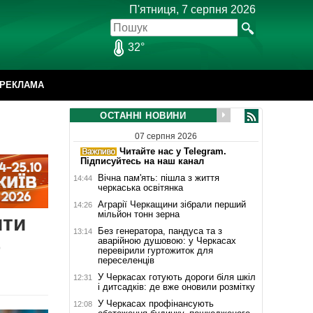
П'ятниця, 7 серпня 2026
32°
РЕКЛАМА
ОСТАННІ НОВИНИ
07 серпня 2026
Читайте нас у Telegram.
Підписуйтесь на наш канал
Вічна пам'ять: пішла з життя
14:44
черкаська освітянка
Аграрії Черкащини зібрали перший
14:26
мільйон тонн зерна
ити
Без генератора, пандуса та з
13:14
о
аварійною душовою: у Черкасах
перевірили гуртожиток для
переселенців
У Черкасах готують дороги біля шкіл
12:31
і дитсадків: де вже оновили розмітку
У Черкасах профінансують
12:08