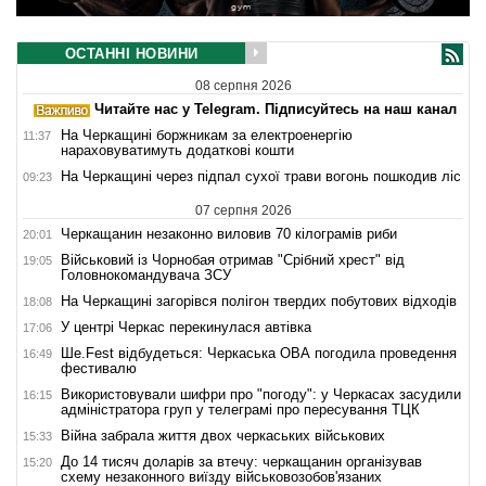
ОСТАННІ НОВИНИ
08 серпня 2026
Читайте нас у Telegram. Підписуйтесь на наш канал
На Черкащині боржникам за електроенергію
11:37
нараховуватимуть додаткові кошти
На Черкащині через підпал сухої трави вогонь пошкодив ліс
09:23
07 серпня 2026
Черкащанин незаконно виловив 70 кілограмів риби
20:01
Військовий із Чорнобая отримав "Срібний хрест" від
19:05
Головнокомандувача ЗСУ
На Черкащині загорівся полігон твердих побутових відходів
18:08
У центрі Черкас перекинулася автівка
17:06
Ше.Fest відбудеться: Черкаська ОВА погодила проведення
16:49
фестивалю
Використовували шифри про "погоду": у Черкасах засудили
16:15
адміністратора груп у телеграмі про пересування ТЦК
Війна забрала життя двох черкаських військових
15:33
До 14 тисяч доларів за втечу: черкащанин організував
15:20
схему незаконного виїзду військовозобов'язаних