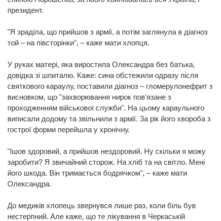
президент.
"Я зраділа, що прийшов з армії, а потім заглянула в діагноз
той – на півсторінки", – каже мати хлопця.
У руках матері, яка виростила Олександра без батька,
довідка зі шпиталю. Каже: сина обстежили одразу після
святкового караулу, поставили діагноз – гломерулонефрит з
висновком, що "захворювання нирок пов'язане з
проходженням військової служби". На цьому караульного
виписали додому та звільнили з армії. За рік його хвороба з
гострої форми перейшла у хронічну.
"Ішов здоровий, а прийшов нездоровий. Ну скільки я можу
заробити? Я звичайний сторож. На хліб та на світло. Мені
його шкода. Він тримається бодрячком", – каже мати
Олександра.
До медиків хлопець звернувся лише раз, коли біль був
нестерпний. Але каже, що те лікування в Черкаській