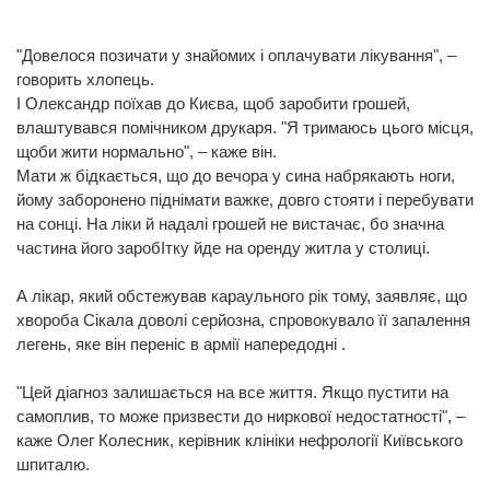
"Довелося позичати у знайомих і оплачувати лікування", –
говорить хлопець.
І Олександр поїхав до Києва, щоб заробити грошей,
влаштувався помічником друкаря. "Я тримаюсь цього місця,
щоби жити нормально", – каже він.
Мати ж бідкається, що до вечора у сина набрякають ноги,
йому заборонено піднімати важке, довго стояти і перебувати
на сонці. На ліки й надалі грошей не вистачає, бо значна
частина його заробІтку йде на оренду житла у столиці.
А лікар, який обстежував караульного рік тому, заявляє, що
хвороба Сікала доволі серйозна, спровокувало її запалення
легень, яке він переніс в армії напередодні .
"Цей діагноз залишається на все життя. Якщо пустити на
самоплив, то може призвести до ниркової недостатності", –
каже Олег Колесник, керівник клініки нефрології Київського
шпиталю.