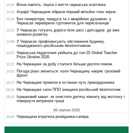
Вічна пам'ять: пішла з життя черкаська освітянка
14:44
Аграрії Черкащини зібрали перший мільйон тонн зерна
14:26
Без генератора, пандуса та з аварійною душовою: у
13:14
Черкасах перевірили гуртожиток для переселенців
У Черкасах готують дороги біля шкіл і дитсадків: де вже
12:31
оновили розмітку
У Черкасах профінансують обстеження будинку,
12:08
пошкодженого російським безпілотником
Черкаська педагогиня увійшла до топ-25 Global Teacher
11:57
Prize Ukraine 2026
На Черкащині за добу сталося більше десяти пожеж
11:22
Погода різко зміниться: коли Черкащину накриє грозовий
10:52
фронт
На Черкащині провели в останню путь прикордонника
10:17
На Черкащині сили ППО знищили російський безпілотник
09:31
Іграшковий завал: як очистити дитячу кімнату від мотлоху і
09:20
повернути витрачені гроші
06 серпня 2026
Черкащина втратила розвідника-сапера
20:09