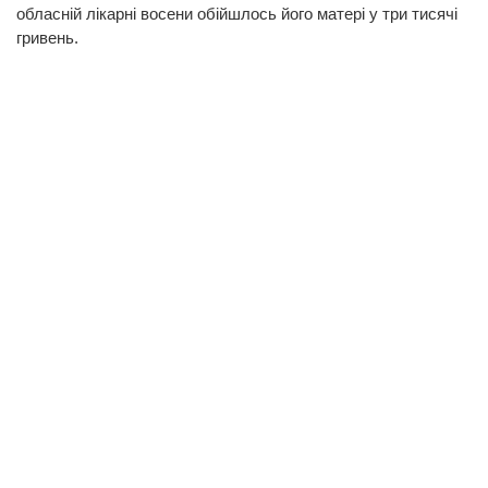
обласній лікарні восени обійшлось його матері у три тисячі
гривень.