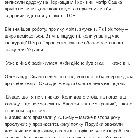
виписали додому на Черкащину. І хоч нині матір Сашка
армію не винить,але констатує: до призову син був
здоровий, йдеться у сюжеті "ТСН".
Він знайшов роботу, про яку мріяв, змужнів. Як і рік тому –
щиро всміхається. Втім, в інциденті, коли упав під час
інавгурації Петра Порошенка, вже не вбачає містичного
знаку для України.
"Уже війна б закінчилася, якби дійсно був знак", – каже він.
Олександр Сікало певен, що тоді його хвороба вперше дала
про себе знати. Сьогодні ж нирки болять ледь не щодня.
"Буває, що тягне у нирках. Коли довго стоїш на ногах, від
холоду – це все залежить. Аналізи теж не з кращих", – каже
колишній вартовий.
В армію його призвали у 2013-му – майже півтора року
прослужив у президентському полку. Парубка вважали
досвідченим вартовим, а коли він торік випустив карабін за
спиною Порошенка, за нього хвилювалась вся Україна, і