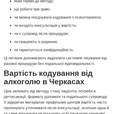
який термін дії методу;
що робити при зриві;
чи можна поєднувати кодування з психотерапією;
чи входить консультація у вартість;
чи є супровід після процедури;
чи працюють із родиною;
чи гарантується конфіденційність.
Ці питання допомагають відрізнити системне лікування від
разової процедури без подальшої відповідальності.
Вартість кодування від
алкоголю в Черкасах
Ціна залежить від методу, стану пацієнта, потреби в
детоксикації, формату допомоги та подальшого супроводу.
У відкритих матеріалах профільних центрів вартість часто
пропонують уточнювати після консультації, оскільки одна й
та сама процедура не підходить усім пацієнтам однаково.