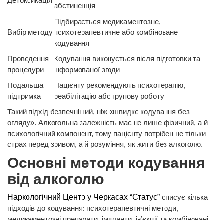
Детоксикація
абстиненція
Підбирається медикаментозне,
Вибір методу
психотерапевтичне або комбіноване
кодування
Проведення
Кодування виконується після підготовки та
процедури
інформованої згоди
Подальша
Пацієнту рекомендують психотерапію,
підтримка
реабілітацію або групову роботу
Такий підхід безпечніший, ніж «швидке кодування без
огляду». Алкогольна залежність має не лише фізичний, а й
психологічний компонент, тому пацієнту потрібен не тільки
страх перед зривом, а й розуміння, як жити без алкоголю.
Основні методи кодування
від алкоголю
Наркологічний Центр у Черкасах “Статус”
описує кілька
підходів до кодування: психотерапевтичні методи,
медикаментозні препарати, імпланти, ін’єкції та комбіновані