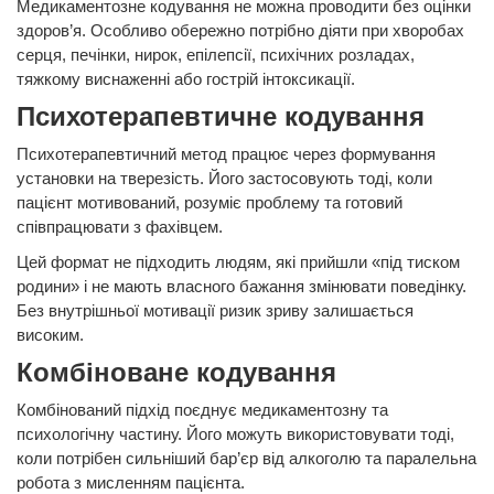
Медикаментозне кодування не можна проводити без оцінки
здоров’я. Особливо обережно потрібно діяти при хворобах
серця, печінки, нирок, епілепсії, психічних розладах,
тяжкому виснаженні або гострій інтоксикації.
Психотерапевтичне кодування
Психотерапевтичний метод працює через формування
установки на тверезість. Його застосовують тоді, коли
пацієнт мотивований, розуміє проблему та готовий
співпрацювати з фахівцем.
Цей формат не підходить людям, які прийшли «під тиском
родини» і не мають власного бажання змінювати поведінку.
Без внутрішньої мотивації ризик зриву залишається
високим.
Комбіноване кодування
Комбінований підхід поєднує медикаментозну та
психологічну частину. Його можуть використовувати тоді,
коли потрібен сильніший бар’єр від алкоголю та паралельна
робота з мисленням пацієнта.