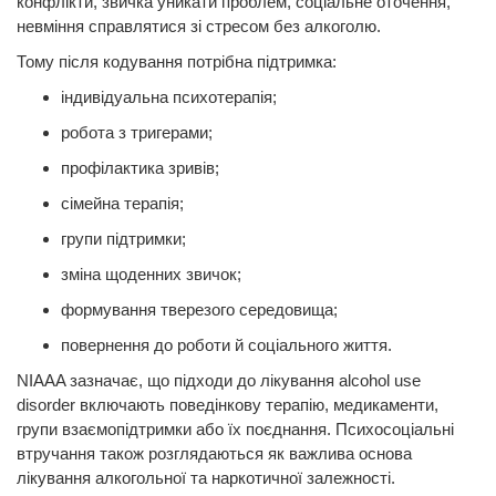
конфлікти, звичка уникати проблем, соціальне оточення,
невміння справлятися зі стресом без алкоголю.
Тому після кодування потрібна підтримка:
індивідуальна психотерапія;
робота з тригерами;
профілактика зривів;
сімейна терапія;
групи підтримки;
зміна щоденних звичок;
формування тверезого середовища;
повернення до роботи й соціального життя.
NIAAA зазначає, що підходи до лікування alcohol use
disorder включають поведінкову терапію, медикаменти,
групи взаємопідтримки або їх поєднання. Психосоціальні
втручання також розглядаються як важлива основа
лікування алкогольної та наркотичної залежності.