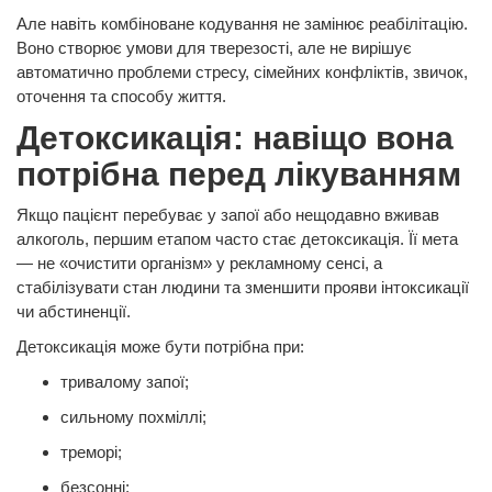
Але навіть комбіноване кодування не замінює реабілітацію.
Воно створює умови для тверезості, але не вирішує
автоматично проблеми стресу, сімейних конфліктів, звичок,
оточення та способу життя.
Детоксикація: навіщо вона
потрібна перед лікуванням
Якщо пацієнт перебуває у запої або нещодавно вживав
алкоголь, першим етапом часто стає детоксикація. Її мета
— не «очистити організм» у рекламному сенсі, а
стабілізувати стан людини та зменшити прояви інтоксикації
чи абстиненції.
Детоксикація може бути потрібна при:
тривалому запої;
сильному похміллі;
треморі;
безсонні;