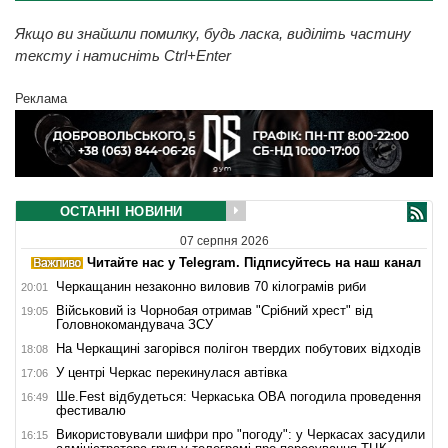
Якщо ви знайшли помилку, будь ласка, виділіть частину
тексту і натисніть Ctrl+Enter
Реклама
ОСТАННІ НОВИНИ
07 серпня 2026
Читайте нас у Telegram. Підписуйтесь на наш канал
Черкащанин незаконно виловив 70 кілограмів риби
20:01
Військовий із Чорнобая отримав "Срібний хрест" від
19:05
Головнокомандувача ЗСУ
На Черкащині загорівся полігон твердих побутових відходів
18:08
У центрі Черкас перекинулася автівка
17:06
Ше.Fest відбудеться: Черкаська ОВА погодила проведення
16:49
фестивалю
Використовували шифри про "погоду": у Черкасах засудили
16:15