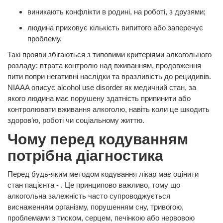
виникають конфлікти в родині, на роботі, з друзями;
людина приховує кількість випитого або заперечує
проблему.
Такі прояви збігаються з типовими критеріями алкогольного
розладу: втрата контролю над вживанням, продовження
пити попри негативні наслідки та вразливість до рецидивів.
NIAAA описує alcohol use disorder як медичний стан, за
якого людина має порушену здатність припинити або
контролювати вживання алкоголю, навіть коли це шкодить
здоров’ю, роботі чи соціальному життю.
Чому перед кодуванням
потрібна діагностика
Перед будь-яким методом кодування лікар має оцінити
стан пацієнта - . Це принципово важливо, тому що
алкогольна залежність часто супроводжується
виснаженням організму, порушенням сну, тривогою,
проблемами з тиском, серцем, печінкою або нервовою