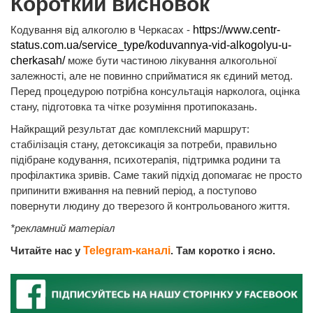
Короткий висновок
Кодування від алкоголю в Черкасах -
https://www.centr-
status.com.ua/service_type/koduvannya-vid-alkogolyu-u-
cherkasah/
може бути частиною лікування алкогольної
залежності, але не повинно сприйматися як єдиний метод.
Перед процедурою потрібна консультація нарколога, оцінка
стану, підготовка та чітке розуміння протипоказань.
Найкращий результат дає комплексний маршрут:
стабілізація стану, детоксикація за потреби, правильно
підібране кодування, психотерапія, підтримка родини та
профілактика зривів. Саме такий підхід допомагає не просто
припинити вживання на певний період, а поступово
повернути людину до тверезого й контрольованого життя.
*рекламний матеріал
Читайте нас у
Telegram-каналі
. Там коротко і ясно.