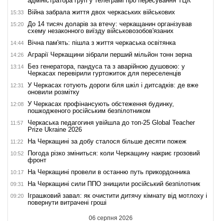
адміністратора груп у телеграмі про пересування ТЦК
Війна забрала життя двох черкаських військових
15:33
До 14 тисяч доларів за втечу: черкащанин організував
15:20
схему незаконного виїзду військовозобов'язаних
Вічна пам'ять: пішла з життя черкаська освітянка
14:44
Аграрії Черкащини зібрали перший мільйон тонн зерна
14:26
Без генератора, пандуса та з аварійною душовою: у
13:14
Черкасах перевірили гуртожиток для переселенців
У Черкасах готують дороги біля шкіл і дитсадків: де вже
12:31
оновили розмітку
У Черкасах профінансують обстеження будинку,
12:08
пошкодженого російським безпілотником
Черкаська педагогиня увійшла до топ-25 Global Teacher
11:57
Prize Ukraine 2026
На Черкащині за добу сталося більше десяти пожеж
11:22
Погода різко зміниться: коли Черкащину накриє грозовий
10:52
фронт
На Черкащині провели в останню путь прикордонника
10:17
На Черкащині сили ППО знищили російський безпілотник
09:31
Іграшковий завал: як очистити дитячу кімнату від мотлоху і
09:20
повернути витрачені гроші
06 серпня 2026