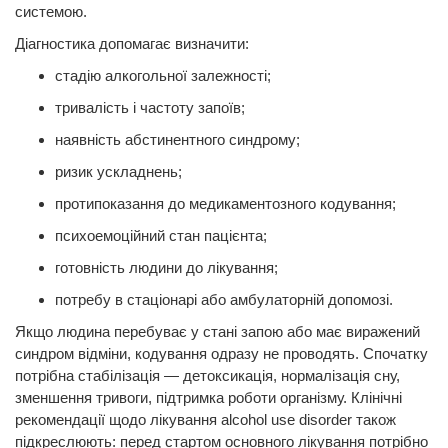
системою.
Діагностика допомагає визначити:
стадію алкогольної залежності;
тривалість і частоту запоїв;
наявність абстинентного синдрому;
ризик ускладнень;
протипоказання до медикаментозного кодування;
психоемоційний стан пацієнта;
готовність людини до лікування;
потребу в стаціонарі або амбулаторній допомозі.
Якщо людина перебуває у стані запою або має виражений
синдром відміни, кодування одразу не проводять. Спочатку
потрібна стабілізація — детоксикація, нормалізація сну,
зменшення тривоги, підтримка роботи організму. Клінічні
рекомендації щодо лікування alcohol use disorder також
підкреслюють: перед стартом основного лікування потрібно