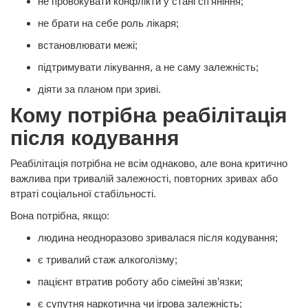
не провокувати конфлікти у стані сп’яніння;
не брати на себе роль лікаря;
встановлювати межі;
підтримувати лікування, а не саму залежність;
діяти за планом при зриві.
Кому потрібна реабілітація
після кодування
Реабілітація потрібна не всім однаково, але вона критично
важлива при тривалій залежності, повторних зривax або
втраті соціальної стабільності.
Вона потрібна, якщо:
людина неодноразово зривалася після кодування;
є тривалий стаж алкоголізму;
пацієнт втратив роботу або сімейні зв’язки;
є супутня наркотична чи ігрова залежність;