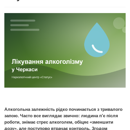
Алкогольна залежність рідко починається з тривалого
запою. Часто все виглядає звично: людина п’є після
роботи, знімає стрес алкоголем, обіцяє «зменшити
дозу», але поступово втрачає контроль. Згодом