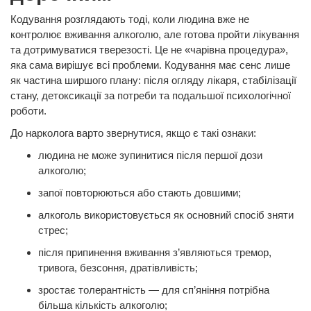
Кодування розглядають тоді, коли людина вже не
контролює вживання алкоголю, але готова пройти лікування
та дотримуватися тверезості. Це не «чарівна процедура»,
яка сама вирішує всі проблеми. Кодування має сенс лише
як частина ширшого плану: після огляду лікаря, стабілізації
стану, детоксикації за потреби та подальшої психологічної
роботи.
До нарколога варто звернутися, якщо є такі ознаки:
людина не може зупинитися після першої дози
алкоголю;
запої повторюються або стають довшими;
алкоголь використовується як основний спосіб зняти
стрес;
після припинення вживання з’являються тремор,
тривога, безсоння, дратівливість;
зростає толерантність — для сп’яніння потрібна
більша кількість алкоголю;