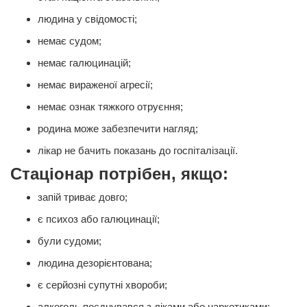
людина у свідомості;
немає судом;
немає галюцинацій;
немає вираженої агресії;
немає ознак тяжкого отруєння;
родина може забезпечити нагляд;
лікар не бачить показань до госпіталізації.
Стаціонар потрібен, якщо:
запій триває довго;
є психоз або галюцинації;
були судоми;
людина дезорієнтована;
є серйозні супутні хвороби;
алкоголь поєднувався з ліками або наркотиками;