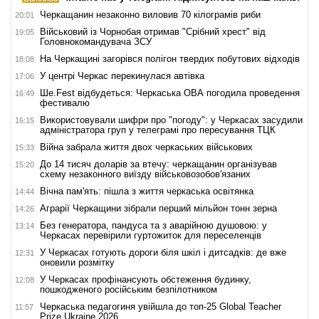
Черкащанин незаконно виловив 70 кілограмів риби
20:01
Військовий із Чорнобая отримав "Срібний хрест" від
19:05
Головнокомандувача ЗСУ
На Черкащині загорівся полігон твердих побутових відходів
18:08
У центрі Черкас перекинулася автівка
17:06
Ше.Fest відбудеться: Черкаська ОВА погодила проведення
16:49
фестивалю
Використовували шифри про "погоду": у Черкасах засудили
16:15
адміністратора груп у телеграмі про пересування ТЦК
Війна забрала життя двох черкаських військових
15:33
До 14 тисяч доларів за втечу: черкащанин організував
15:20
схему незаконного виїзду військовозобов'язаних
Вічна пам'ять: пішла з життя черкаська освітянка
14:44
Аграрії Черкащини зібрали перший мільйон тонн зерна
14:26
Без генератора, пандуса та з аварійною душовою: у
13:14
Черкасах перевірили гуртожиток для переселенців
У Черкасах готують дороги біля шкіл і дитсадків: де вже
12:31
оновили розмітку
У Черкасах профінансують обстеження будинку,
12:08
пошкодженого російським безпілотником
Черкаська педагогиня увійшла до топ-25 Global Teacher
11:57
Prize Ukraine 2026