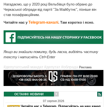
Нагадаємо, що у 2020 році Вельбівця було обрано до
Черкаської облради від партії "За Майбутнє", пізніше він
став позафракційним.
Читайте нас у
Telegram-каналі
. Там коротко і ясно.
Якщо ви знайшли помилку, будь ласка, виділіть частину
тексту і натисніть Ctrl+Enter
#депутатський мандат
#депутат
#облрада
Реклама
ОСТАННІ НОВИНИ
07 серпня 2026
Читайте нас у Telegram. Підписуйтесь на наш канал