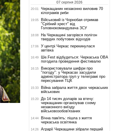
07 серпня 2026
Черкащанин незаконно виловив 70
20:01
кілограмів риби
Військовий із Чорнобая отримав
19:05
"Срібний хрест" від
Головнокомандувача ЗСУ
На Черкащині загорівся полігон
18:08
твердих побутових відходів
У центрі Черкас перекинулася
17:06
автівка
Ше.Fest відбудеться: Черкаська ОВА
16:49
погодила проведення фестивалю
Використовували шифри про
16:15
"погоду": у Черкасах засудили
адміністратора груп у телеграмі про
пересування ТЦК
Війна забрала життя двох черкаських
15:33
військових
До 14 тисяч доларів за втечу:
15:20
черкащанин організував схему
незаконного виїзду
військовозобов'язаних
Вічна пам'ять: пішла з життя
14:44
черкаська освітянка
Аграрії Черкащини зібрали перший
14:26