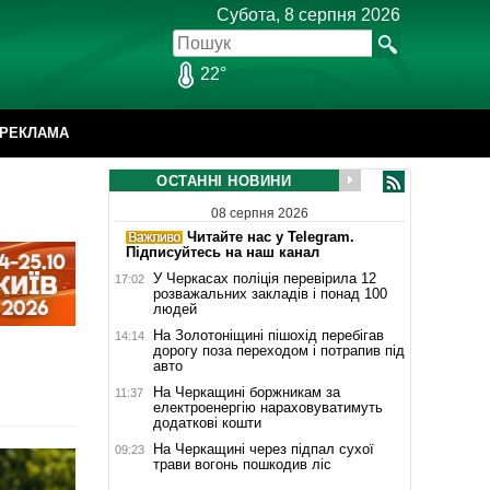
Субота, 8 серпня 2026
22°
РЕКЛАМА
ОСТАННІ НОВИНИ
08 серпня 2026
Читайте нас у Telegram.
Підписуйтесь на наш канал
У Черкасах поліція перевірила 12
17:02
розважальних закладів і понад 100
людей
На Золотоніщині пішохід перебігав
14:14
дорогу поза переходом і потрапив під
авто
На Черкащині боржникам за
11:37
електроенергію нараховуватимуть
додаткові кошти
На Черкащині через підпал сухої
09:23
трави вогонь пошкодив ліс