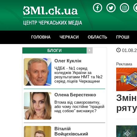
ГОЛОВНА
ЧЕРКАСИ
ОБЛАСТЬ
ГРОШІ
01.08.2
БЛОГИ
Олег Куклін
Реклама
ЧДБК - №1 серед
коледжів України за
результатами НМТ та №2
серед ліцеїв Черкащини
Олена Берестенко
Змін
Втома від саморозвитку,
ряту
або чому постійне “працюй
над собою” виснажує?
Віталій
Войцехівський