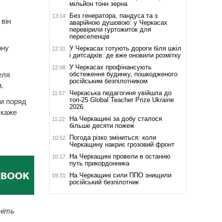
мільйон тонн зерна
Без генератора, пандуса та з
13:14
 він
аварійною душовою: у Черкасах
перевірили гуртожиток для
переселенців
ону
У Черкасах готують дороги біля шкіл
12:31
і дитсадків: де вже оновили розмітку
У Черкасах профінансують
12:08
обстеження будинку, пошкодженого
еля
російським безпілотником
.
Черкаська педагогиня увійшла до
11:57
топ-25 Global Teacher Prize Ukraine
ли поряд
2026
 каже
На Черкащині за добу сталося
11:22
більше десяти пожеж
Погода різко зміниться: коли
10:52
Черкащину накриє грозовий фронт
На Черкащині провели в останню
10:17
путь прикордонника
На Черкащині сили ППО знищили
09:31
російський безпілотник
ніть