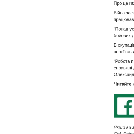
Про це
п
Війна зас
працював
“Понад ус
бойових д
В окупаці
переїхав 
“Робота п
справжні 
Олександ
Читайте 
Якщо ви з
Ctrl+Enter