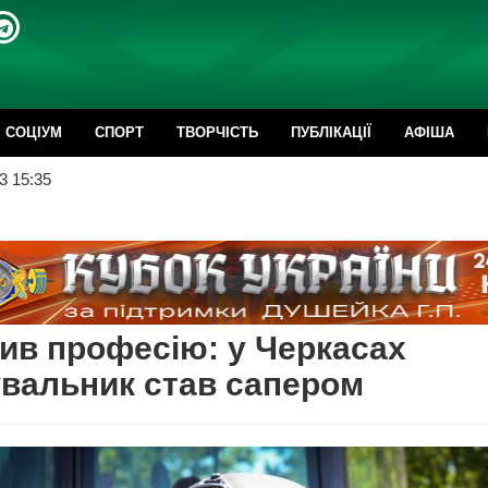
CОЦІУМ
СПОРТ
ТВОРЧІСТЬ
ПУБЛІКАЦІЇ
АФІША
3 15:35
ив професію: у Черкасах
вальник став сапером