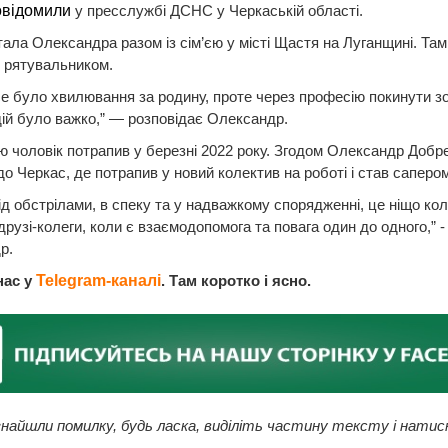
овідомили
у пресслужбі ДСНС у Черкаській області.
тала Олександра разом із сім’єю у місті Щастя на Луганщині. Там
 рятувальником.
е було хвилювання за родину, проте через професію покинути з
ій було важко,” — розповідає Олександр.
ю чоловік потрапив у березні 2022 року. Згодом Олександр Добр
до Черкас, де потрапив у новий колектив на роботі і став сапером
ід обстрілами, в спеку та у надважкому спорядженні, це ніщо ко
друзі-колеги, коли є взаємодопомога та повага один до одного,” -
р.
нас у
Telegram-каналі
. Там коротко і ясно.
найшли помилку, будь ласка, виділіть частину тексту і натис