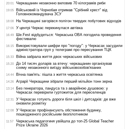
Черкащанин незаконно виловив 70 кілограмів риби
20:01
Військовий із Чорнобая отримав "Срібний хрест" від
19:05
Головнокомандувача ЗСУ
На Черкащині загорівся полігон твердих побутових відходів
18:08
У центрі Черкас перекинулася автівка
17:06
Ше.Fest відбудеться: Черкаська ОВА погодила проведення
16:49
фестивалю
Використовували шифри про "погоду": у Черкасах засудили
16:15
адміністратора груп у телеграмі про пересування ТЦК
Війна забрала життя двох черкаських військових
15:33
До 14 тисяч доларів за втечу: черкащанин організував
15:20
схему незаконного виїзду військовозобов'язаних
Вічна пам'ять: пішла з життя черкаська освітянка
14:44
Аграрії Черкащини зібрали перший мільйон тонн зерна
14:26
Без генератора, пандуса та з аварійною душовою: у
13:14
Черкасах перевірили гуртожиток для переселенців
У Черкасах готують дороги біля шкіл і дитсадків: де вже
12:31
оновили розмітку
У Черкасах профінансують обстеження будинку,
12:08
пошкодженого російським безпілотником
Черкаська педагогиня увійшла до топ-25 Global Teacher
11:57
Prize Ukraine 2026