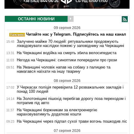
ОСТАННІ НОВИНИ
09 серпня 2026
Читайте нас у Telegram. Підписуйтесь на наш канал
Залучено майже 70 людей: рятувальники продовжують
15:48
ліквідовувати наслідки пожежі у заповіднику на Черкащині
На Черкащині водійка на смерть збила велосипедиста
13:31
Негода на Черкащині: синоптики попередили про грози
11:03
На Уманщині чоловік напав на собаку з палицею та
09:51
намагався наїхати на іншу тварину
08 серпня 2026
У Черкасах поліція перевірила 12 розважальних закладів і
17:02
понад 100 людей
На Золотоніщині пішохід перебігав дорогу поза переходом і
14:14
потрапив під авто
На Черкащині боржникам за електроенергію
11:37
нараховуватимуть додаткові кошти
На Черкащині через підпал сухої трави вогонь пошкодив ліс
09:23
07 серпня 2026