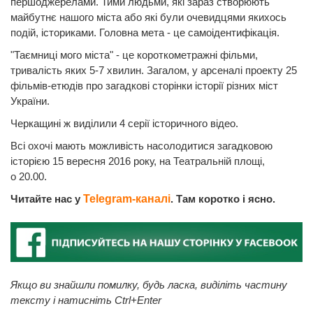
першоджерелами. Тими людьми, які зараз створюють
майбутнє нашого міста або які були очевидцями якихось
подій, істориками. Головна мета - це самоідентифікація.
"Таємниці мого міста" - це короткометражні фільми,
тривалість яких 5-7 хвилин. Загалом, у арсеналі проекту 25
фільмів-етюдів про загадкові сторінки історії різних міст
України.
Черкащині ж виділили 4 серії історичного відео.
Всі охочі мають можливість насолодитися загадковою
історією 15 вересня 2016 року, на Театральній площі,
о 20.00.
Читайте нас у
Telegram-каналі
. Там коротко і ясно.
Якщо ви знайшли помилку, будь ласка, виділіть частину
тексту і натисніть Ctrl+Enter