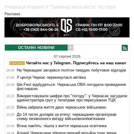
#Черкаси
#проект
#"Таємниці мого міста"
#історія
Реклама
ОСТАННІ НОВИНИ
07 серпня 2026
Читайте нас у Telegram. Підписуйтесь на наш канал
На Черкащині загорівся полігон твердих побутових відходів
18:08
У центрі Черкас перекинулася автівка
17:06
Ше.Fest відбудеться: Черкаська ОВА погодила проведення
16:49
фестивалю
Використовували шифри про "погоду": у Черкасах засудили
16:15
адміністратора груп у телеграмі про пересування ТЦК
Війна забрала життя двох черкаських військових
15:33
До 14 тисяч доларів за втечу: черкащанин організував
15:20
схему незаконного виїзду військовозобов'язаних
Вічна пам'ять: пішла з життя черкаська освітянка
14:44
Аграрії Черкащини зібрали перший мільйон тонн зерна
14:26