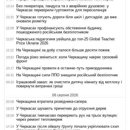
Без генератора, пандуса та з аварійною душовою: у
13:14
Черкасах перевірили гуртожиток для переселенців
У Черкасах готують дороги біля шкіл і дитсадків: де вже
12:31
оновили розмітку
У Черкасах профінансують обстеження будинку,
12:08
пошкодженого російським безпілотником
Черкаська педагогиня увійшла до топ-25 Global Teacher
11:57
Prize Ukraine 2026
На Черкащині за добу сталося більше десяти пожеж
11:22
Погода різко зміниться: коли Черкащину накриє грозовий
10:52
фронт
На Черкащині провели в останню путь прикордонника
10:17
На Черкащині сили ППО знищили російський безпілотник
09:31
Іграшковий завал: як очистити дитячу кімнату від мотлоху і
09:20
повернути витрачені гроші
06 серпня 2026
Черкащина втратила розвідника-сапера
20:09
У Черкасах шукають причетних до отруєння дерев
19:03
У Черкасах тимчасово перекриють рух на трьох вулицях
18:08
через ремонт тепломереж
У Черкасах після обвалу ґрунту почали укріплювати схил
17:19