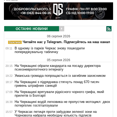
ОСТАННІ НОВИНИ
06 серпня 2026
Читайте нас у Telegram. Підписуйтесь на наш канал
В одному із парків Черкас знову пошкодили
09:11
попереджувальну табличку
05 серпня 2026
На Черкащині обрали кандидата на посаду директора
20:15
психоневрологічного інтернату
Уманська громада попрощається із загиблим захисником
19:22
На Черкащині з підрядника стягнуть понад 670 тисяч
18:17
гривень штрафних санкцій
На Черкащині врятували рідкісного чорного грифа, який
17:09
прилетів із Болгарії
На Черкащині водій легковика не пропустив мотоцикл: двох
16:38
потерпілих госпіталізували
У Черкасах петиція проти забудови зеленої зони на
15:57
Чорновола набрала необхідну кількість підписів