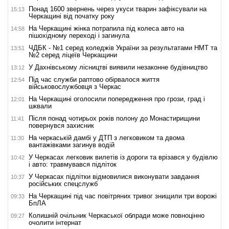
Понад 1600 звернень через укуси тварин зафіксували на
15:13
Черкащині від початку року
На Черкащині жінка потрапила під колеса авто на
14:58
пішохідному переході і загинула
ЧДБК - №1 серед коледжів України за результатами НМТ та
13:51
№2 серед ліцеїв Черкащини
У Дахнівському лісництві виявили незаконне будівництво
13:12
Під час служби раптово обірвалося життя
12:54
військовослужбовця з Черкас
На Черкащині оголосили попередження про грози, град і
12:01
шквали
Після понад чотирьох років полону до Монастирищини
11:41
повернувся захисник
На черкаській дамбі у ДТП з легковиком та двома
11:30
вантажівками загинув водій
У Черкасах легковик вилетів із дороги та врізався у будівлю
10:42
і авто: травмувався підліток
У Черкасах підлітки відмовилися виконувати завдання
10:37
російських спецслужб
На Черкащині під час повітряних тривог знищили три ворожі
09:33
БпЛА
Колишній очільник Черкаської облради може повноцінно
09:27
очолити інтернат