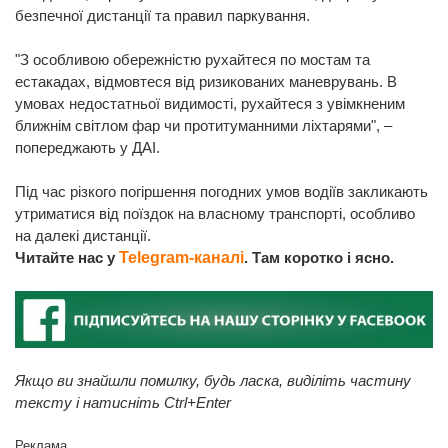
безпечної дистанції та правил паркування.
"З особливою обережністю рухайтеся по мостам та
естакадах, відмовтеся від ризикованих маневрувань. В
умовах недостатньої видимості, рухайтеся з увімкненим
ближнім світлом фар чи протитуманними ліхтарями", –
попереджають у ДАІ.
Під час різкого погіршення погодних умов водіїв закликають
утриматися від поїздок на власному транспорті, особливо
на далекі дистанції.
Читайте нас у
Telegram-каналі
. Там коротко і ясно.
Якщо ви знайшли помилку, будь ласка, виділіть частину
тексту і натисніть Ctrl+Enter
Реклама