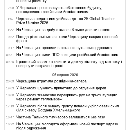
оновили розмітку
У Черкасах профінансують обстеження будинку,
12:08
пошкодженого російським безпілотником
Черкаська педагогиня увійшла до топ-25 Global Teacher
11:57
Prize Ukraine 2026
На Черкащині за добу сталося більше десяти пожеж
11:22
Погода різко зміниться: коли Черкащину накриє грозовий
10:52
фронт
На Черкащині провели в останню путь прикордонника
10:17
На Черкащині сили ППО знищили російський безпілотник
09:31
Іграшковий завал: як очистити дитячу кімнату від мотлоху і
09:20
повернути витрачені гроші
06 серпня 2026
Черкащина втратила розвідника-сапера
20:09
У Черкасах шукають причетних до отруєння дерев
19:03
У Черкасах тимчасово перекриють рух на трьох вулицях
18:08
через ремонт тепломереж
У Черкасах після обвалу ґрунту почали укріплювати схил
17:19
біля скверу Богдана Хмельницького
Частина Тального тимчасово залишиться без газу
16:47
На Черкащині молодята оформили новий паспорт одразу
16:22
після одруження