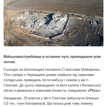
Військовослужбовця в останню путь проводжали усім
селом.
Сьогодні на Шполянщині поховали Станіслава Майоренка.
Тіло сапера з Черкащини днями знайшли під завалами
складських приміщень після вибуху і пожежі у місті
Сватове. До цього черкащанин та його колега з Волинської
області вважалися зниклими безвісти, повідомляє
«Рось»
.
Нагадаємо, 29 жовтня у місті Сватове вибухнули близько
3,5 тис. тонн боєприпасів. Ще кілька днів тому пожежу