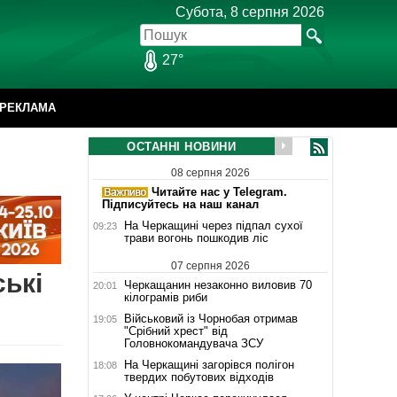
Субота, 8 серпня 2026
27°
РЕКЛАМА
ОСТАННІ НОВИНИ
08 серпня 2026
Читайте нас у Telegram.
Підписуйтесь на наш канал
На Черкащині через підпал сухої
09:23
трави вогонь пошкодив ліс
07 серпня 2026
ькі
Черкащанин незаконно виловив 70
20:01
кілограмів риби
Військовий із Чорнобая отримав
19:05
"Срібний хрест" від
Головнокомандувача ЗСУ
На Черкащині загорівся полігон
18:08
твердих побутових відходів