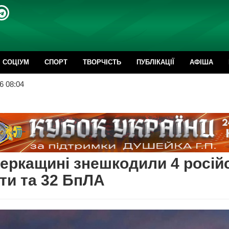
CОЦІУМ
СПОРТ
ТВОРЧІСТЬ
ПУБЛІКАЦІЇ
АФІША
6 08:04
еркащині знешкодили 4 російс
ти та 32 БпЛА