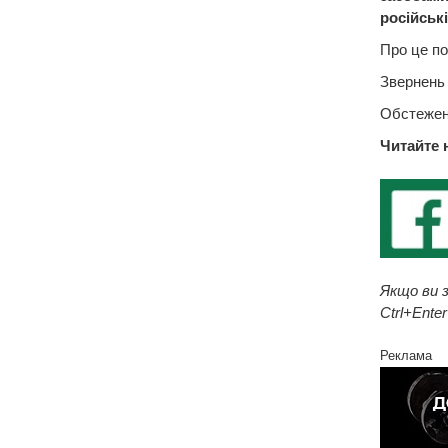
російськ
Про це по
Звернень 
Обстеженн
Читайте 
Якщо ви з
Ctrl+Enter
Реклама