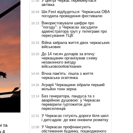
У центрі Черкас перекинулася
17:06
автівка
Ше.Fest відбудеться: Черкаська ОВА
16:49
погодила проведення фестивалю
Використовували шифри про
16:15
"погоду": у Черкасах засудили
адміністратора груп у телеграмі про
пересування ТЦК
Війна забрала життя двох черкаських
15:33
військових
До 14 тисяч доларів за втечу:
15:20
черкащанин організував схему
незаконного виїзду
військовозобов'язаних
Вічна пам'ять: пішла з життя
14:44
черкаська освітянка
Аграрії Черкащини зібрали перший
14:26
мільйон тонн зерна
Без генератора, пандуса та з
13:14
аварійною душовою: у Черкасах
перевірили гуртожиток для
переселенців
У Черкасах готують дороги біля шкіл
12:31
і дитсадків: де вже оновили розмітку
и та
У Черкасах профінансують
12:08
обстеження будинку, пошкодженого
 4