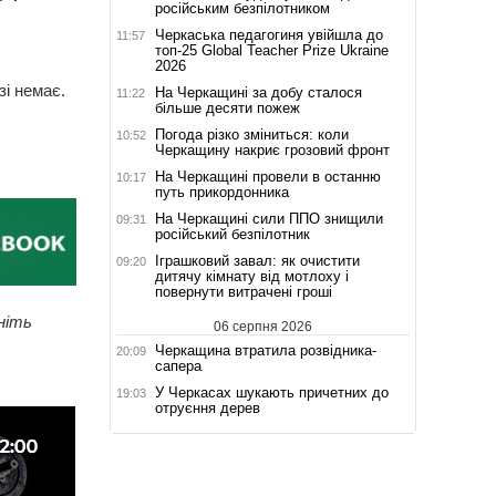
російським безпілотником
Черкаська педагогиня увійшла до
11:57
топ-25 Global Teacher Prize Ukraine
2026
і немає.
На Черкащині за добу сталося
11:22
більше десяти пожеж
Погода різко зміниться: коли
10:52
Черкащину накриє грозовий фронт
На Черкащині провели в останню
10:17
путь прикордонника
На Черкащині сили ППО знищили
09:31
російський безпілотник
Іграшковий завал: як очистити
09:20
дитячу кімнату від мотлоху і
повернути витрачені гроші
ніть
06 серпня 2026
Черкащина втратила розвідника-
20:09
сапера
У Черкасах шукають причетних до
19:03
отруєння дерев