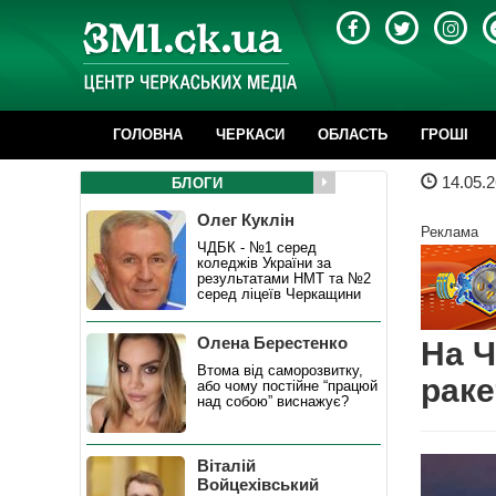
ГОЛОВНА
ЧЕРКАСИ
ОБЛАСТЬ
ГРОШІ
14.05.2
БЛОГИ
Олег Куклін
Реклама
ЧДБК - №1 серед
коледжів України за
результатами НМТ та №2
серед ліцеїв Черкащини
Олена Берестенко
На Ч
Втома від саморозвитку,
раке
або чому постійне “працюй
над собою” виснажує?
Віталій
Войцехівський