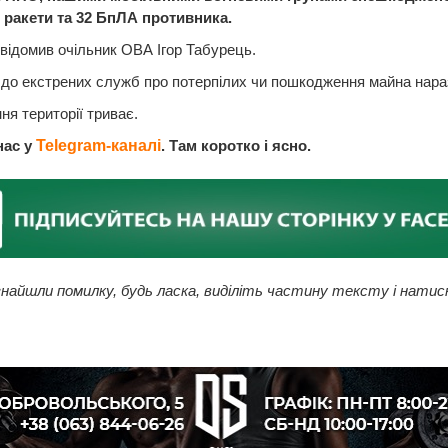
і ракети та 32 БпЛА противника.
відомив очільник ОВА Ігор Табурець.
до екстрених служб про потерпілих чи пошкодження майна нараз
я території триває.
нас у
Telegram-каналі
. Там коротко і ясно.
найшли помилку, будь ласка, виділіть частину тексту і натис