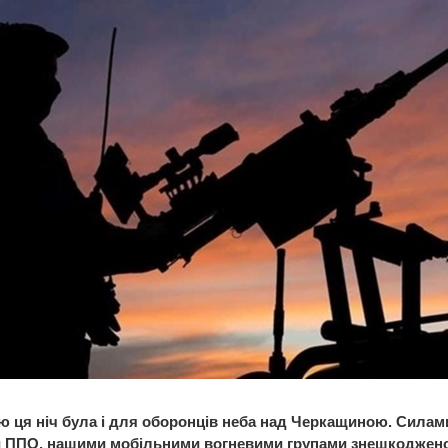
 ця ніч була і для оборонців неба над Черкащиною. Силам
 ППО, нашими мобільними вогневими групами знешкоджено