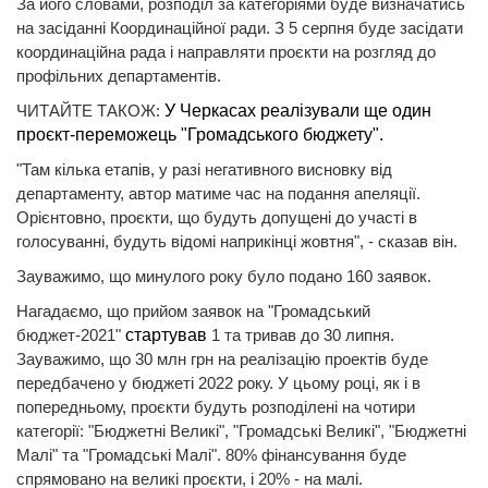
За його словами, розподіл за категоріями буде визначатись
на засіданні Координаційної ради. З 5 серпня буде засідати
координаційна рада і направляти проєкти на розгляд до
профільних департаментів.
ЧИТАЙТЕ ТАКОЖ:
У Черкасах реалізували ще один
проєкт-переможець "Громадського бюджету".
"Там кілька етапів, у разі негативного висновку від
департаменту, автор матиме час на подання апеляції.
Орієнтовно, проєкти, що будуть допущені до участі в
голосуванні, будуть відомі наприкінці жовтня", - сказав він.
Зауважимо, що минулого року було подано 160 заявок.
Нагадаємо, що прийом заявок на "Громадський
бюджет-2021"
стартував
1 та тривав до 30 липня.
Зауважимо, що 30 млн грн на реалізацію проектів буде
передбачено у бюджеті 2022 року. У цьому році, як і в
попередньому, проєкти будуть розподілені на чотири
категорії: "Бюджетні Великі", "Громадські Великі", "Бюджетні
Малі" та "Громадські Малі". 80% фінансування буде
спрямовано на великі проєкти, і 20% - на малі.