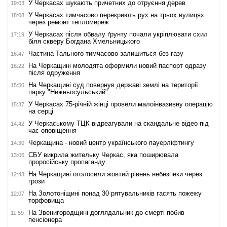
У Черкасах шукають причетних до отруєння дерев
19:03
У Черкасах тимчасово перекриють рух на трьох вулицях
18:08
через ремонт тепломереж
У Черкасах після обвалу ґрунту почали укріплювати схил
17:19
біля скверу Богдана Хмельницького
Частина Тального тимчасово залишиться без газу
16:47
На Черкащині молодята оформили новий паспорт одразу
16:22
після одруження
На Черкащині суд повернув державі землі на території
15:50
парку "Нижньосульський"
У Черкасах 75-річній жінці провели малоінвазивну операцію
15:37
на серці
У Черкаському ТЦК відреагували на скандальне відео під
14:42
час оповіщення
Черкащина - новий центр українського пауерліфтингу
14:30
СБУ викрила жительку Черкас, яка поширювала
13:06
проросійську пропаганду
На Черкащині оголосили жовтий рівень небезпеки через
12:43
грози
На Золотоніщині понад 30 рятувальників гасять пожежу
12:07
торфовища
На Звенигородщині доглядальник до смерті побив
11:59
пенсіонера