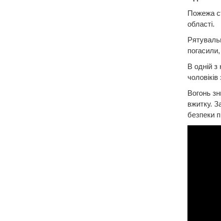
Пожежа ст
області.
Рятувальн
погасили,
В одній з
чоловіків 
Вогонь зн
вжитку. З
безпеки п