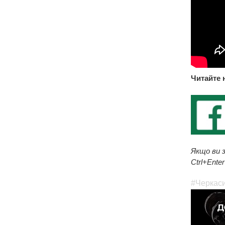
Читайте 
Якщо ви з
Ctrl+Enter
#Черкас