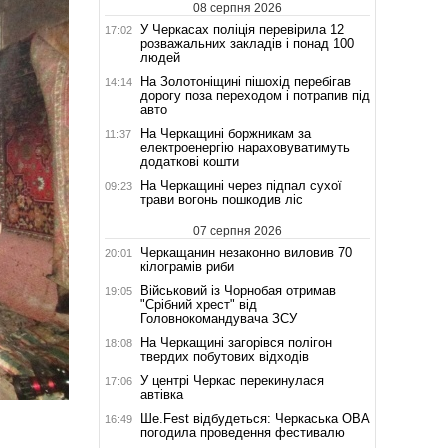
08 серпня 2026
У Черкасах поліція перевірила 12
17:02
розважальних закладів і понад 100
людей
На Золотоніщині пішохід перебігав
14:14
дорогу поза переходом і потрапив під
авто
На Черкащині боржникам за
11:37
електроенергію нараховуватимуть
додаткові кошти
На Черкащині через підпал сухої
09:23
трави вогонь пошкодив ліс
07 серпня 2026
Черкащанин незаконно виловив 70
20:01
кілограмів риби
Військовий із Чорнобая отримав
19:05
"Срібний хрест" від
Головнокомандувача ЗСУ
На Черкащині загорівся полігон
18:08
твердих побутових відходів
У центрі Черкас перекинулася
17:06
автівка
Ше.Fest відбудеться: Черкаська ОВА
16:49
погодила проведення фестивалю