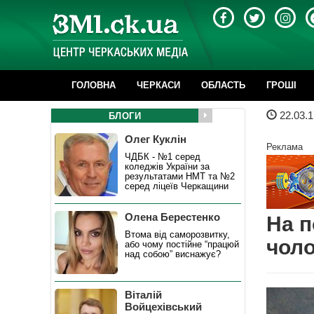
ГОЛОВНА
ЧЕРКАСИ
ОБЛАСТЬ
ГРОШІ
22.03.1
БЛОГИ
Олег Куклін
Реклама
ЧДБК - №1 серед
коледжів України за
результатами НМТ та №2
серед ліцеїв Черкащини
Олена Берестенко
На п
Втома від саморозвитку,
чоло
або чому постійне “працюй
над собою” виснажує?
Віталій
Войцехівський