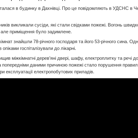
алася в будинку в Дахнівці. Про це повідомляють в УДСНС в Ч
иків викликали сусіди, які стали свідками пожежі. Вогонь швидк
 але приміщення було задимлене.
 кімнат знайшли 78-річного господаря та його 53-річного сина. Одн
з опіками госпіталізували до лікарні.
ищив міжкімнатні дерев’яні двері, шафу, електроплитку та речі 
а попередніми даними причиною пожежі стало порушення правил
ри експлуатації електропобутових приладів.