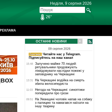
Неділя, 9 серпня 2026
26°
РЕКЛАМА
ОСТАННІ НОВИНИ
09 серпня 2026
Читайте нас у Telegram.
Підписуйтесь на наш канал
Залучено майже 70 людей:
15:48
рятувальники продовжують
ліквідовувати наслідки пожежі у
заповіднику на Черкащині
двох
На Черкащині водійка на смерть
13:31
збила велосипедиста
Негода на Черкащині: синоптики
11:03
попередили про грози
На Уманщині чоловік напав на собаку
09:51
з палицею та намагався наїхати на
іншу тварину