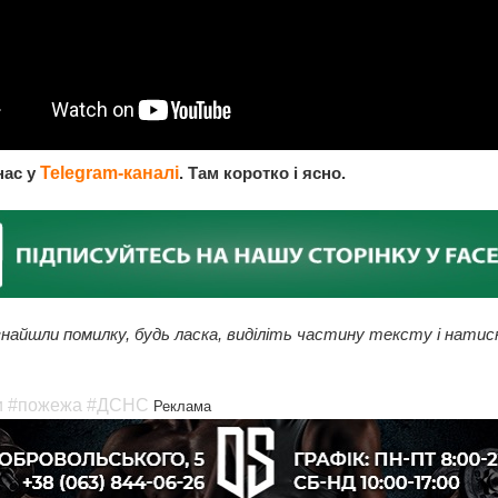
нас у
Telegram-каналі
. Там коротко і ясно.
найшли помилку, будь ласка, виділіть частину тексту і натис
и
#пожежа
#ДСНС
Реклама