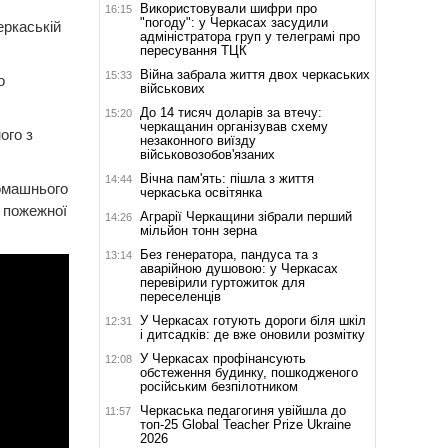
Використовували шифри про
16:15
"погоду": у Черкасах засудили
еркаській
адміністратора груп у телеграмі про
пересування ТЦК
Війна забрала життя двох черкаських
15:33
о
військових
До 14 тисяч доларів за втечу:
15:20
черкащанин організував схему
ого з
незаконного виїзду
військовозобов'язаних
Вічна пам'ять: пішла з життя
14:44
домашнього
черкаська освітянка
 пожежної
Аграрії Черкащини зібрали перший
14:26
мільйон тонн зерна
Без генератора, пандуса та з
13:14
аварійною душовою: у Черкасах
перевірили гуртожиток для
переселенців
У Черкасах готують дороги біля шкіл
12:31
і дитсадків: де вже оновили розмітку
У Черкасах профінансують
12:08
обстеження будинку, пошкодженого
російським безпілотником
Черкаська педагогиня увійшла до
11:57
топ-25 Global Teacher Prize Ukraine
2026