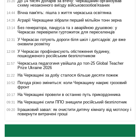
До 14 тисяч доларів за втечу: черкащанин організував
15:20
схему незаконного виїзду військовозобов'язаних
Вічна пам'ять: пішла з життя черкаська освітянка
14:44
Аграрії Черкащини зібрали перший мільйон тонн зерна
14:26
Без генератора, пандуса та з аварійною душовою: у
13:14
Черкасах перевірили гуртожиток для переселенців
У Черкасах готують дороги біля шкіл і дитсадків: де вже
12:31
оновили розмітку
У Черкасах профінансують обстеження будинку,
12:08
пошкодженого російським безпілотником
Черкаська педагогиня увійшла до топ-25 Global Teacher
11:57
Prize Ukraine 2026
На Черкащині за добу сталося більше десяти пожеж
11:22
Погода різко зміниться: коли Черкащину накриє грозовий
10:52
фронт
На Черкащині провели в останню путь прикордонника
10:17
На Черкащині сили ППО знищили російський безпілотник
09:31
Іграшковий завал: як очистити дитячу кімнату від мотлоху і
09:20
повернути витрачені гроші