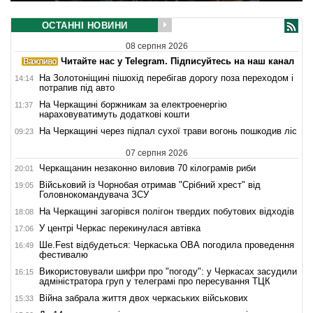
ОСТАННІ НОВИНИ
08 серпня 2026
Читайте нас у Telegram. Підписуйтесь на наш канал
На Золотоніщині пішохід перебігав дорогу поза переходом і
14:14
потрапив під авто
На Черкащині боржникам за електроенергію
11:37
нараховуватимуть додаткові кошти
На Черкащині через підпал сухої трави вогонь пошкодив ліс
09:23
07 серпня 2026
Черкащанин незаконно виловив 70 кілограмів риби
20:01
Військовий із Чорнобая отримав "Срібний хрест" від
19:05
Головнокомандувача ЗСУ
На Черкащині загорівся полігон твердих побутових відходів
18:08
У центрі Черкас перекинулася автівка
17:06
Ше.Fest відбудеться: Черкаська ОВА погодила проведення
16:49
фестивалю
Використовували шифри про "погоду": у Черкасах засудили
16:15
адміністратора груп у телеграмі про пересування ТЦК
Війна забрала життя двох черкаських військових
15:33