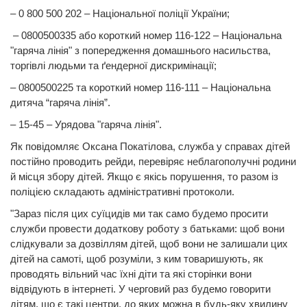
– 0 800 500 202 – Національної поліції України;
– 0800500335 або короткий номер 116-122 – Національна
"гаряча лінія" з попередження домашнього насильства,
торгівлі людьми та ґендерної дискримінації;
– 0800500225 та короткий номер 116-111 – Національна
дитяча “гаряча лінія”.
– 15-45 – Урядова "гаряча лінія".
Як повідомляє Оксана Покатілова, служба у справах дітей
постійно проводить рейди, перевіряє неблагополучні родини
й місця збору дітей. Якщо є якісь порушення, то разом із
поліцією складають адміністративні протоколи.
"Зараз після цих суїцидів ми так само будемо просити
служби провести додаткову роботу з батьками: щоб вони
слідкували за дозвіллям дітей, щоб вони не залишали цих
дітей на самоті, щоб розуміли, з ким товаришують, як
проводять вільний час їхні діти та які сторінки вони
відвідують в інтернеті. У черговий раз будемо говорити
дітям, що є такі центри, до яких можна в будь-яку хвилину