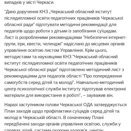
випадків у місті Черкаси.
"Дано доручення КНЗ „Черкаський обласний інститут
післядипломної освіти педагогічних працівників Черкаської
обласної ради" підготувати методичні рекомендації для
педагогів щодо роботи з дітьми із запобігання суїцидам.
Лист із розробленими рекомендаціями "Небезпечні інтернет-
групи, ігри, квести, челенджі" надіслано до місцевих органів
управління освітою листом Управління. Крім цього,
методистами та науковцями КНЗ "Черкаський обласний
інститут післядипломної освіти педагогічних працівників
Черкаської обласної ради" підготовлено методичний лист з
рекомендаціями для педагогів області "Про попередження
самогубств серед дітей та молоді". Навчально-методичний
центр психологічної служби інституту підготував електронні
матеріали для використання в роботі", – зауважив він.
Наразі заступником голови Черкаської ОДА затверджується
План заходів щодо профілактики суїцидів серед дітей та
молоді в Черкаській області. В означеному Плані
передбачені заходи органів управління освітою, служби у
справах дітей, системи охорони здоров’я, центру