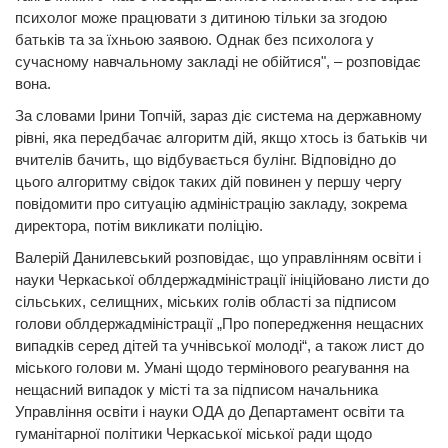
психолог може працювати з дитиною тільки за згодою
батьків та за їхньою заявою. Однак без психолога у
сучасному навчальному закладі не обійтися", – розповідає
вона.
За словами Ірини Топчій, зараз діє система на державному
рівні, яка передбачає алгоритм дій, якщо хтось із батьків чи
вчителів бачить, що відбувається булінг. Відповідно до
цього алгоритму свідок таких дій повинен у першу чергу
повідомити про ситуацію адміністрацію закладу, зокрема
директора, потім викликати поліцію.
Валерій Данилевський розповідає, що управлінням освіти і
науки Черкаської облдержадміністрації ініційовано листи до
сільських, селищних, міських голів області за підписом
голови облдержадміністрації „Про попередження нещасних
випадків серед дітей та учнівської молоді“, а також лист до
міського голови м. Умані щодо термінового реагування на
нещасний випадок у місті та за підписом начальника
Управління освіти і науки ОДА до Департамент освіти та
гуманітарної політики Черкаської міської ради щодо