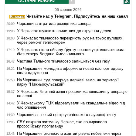
ОСТАННІ НОВИНИ
06 серпня 2026
Читайте нас у Telegram. Підписуйтесь на наш канал
Черкащина втратила розвідника-сапера
20:09
У Черкасах шукають причетних до отруєння дерев
19:03
У Черкасах тимчасово перекриють рух на трьох вулицях
18:08
через ремонт тепломереж
У Черкасах після обвалу ґрунту почали укріплювати схил
17:19
біля скверу Богдана Хмельницького
Частина Тального тимчасово залишиться без газу
16:47
На Черкащині молодята оформили новий паспорт одразу
16:22
після одруження
На Черкащині суд повернув державі землі на території
15:50
парку "Нижньосульський"
У Черкасах 75-річній жінці провели малоінвазивну операцію
15:37
на серці
У Черкаському ТЦК відреагували на скандальне відео під
14:42
час оповіщення
Черкащина - новий центр українського пауерліфтингу
14:30
СБУ викрила жительку Черкас, яка поширювала
13:06
проросійську пропаганду
На Черкащині оголосили жовтий рівень небезпеки через
12:43