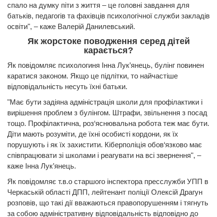
спало на думку піти з життя – це головні завдання для
батьків, педагогів та фахівців психологічної служби закладів
освіти", – каже Валерій Данилевський.
Як жорстоке поводження серед дітей
карається?
Як повідомляє психологиня Інна Лук’янець, булінг повинен
каратися законом. Якщо це підлітки, то найчастіше
відповідальність несуть їхні батьки.
"Має бути задіяна адміністрація школи для профілактики і
вирішення проблем з булінгом. Штрафи, звільнення з посад
тощо. Профілактична, роз‘яснювальна робота теж має бути.
Діти мають розуміти, де їхні особисті кордони, як їх
порушують і як їх захистити. Кіберполіція обов‘язково має
співпрацювати зі школами і реагувати на всі звернення", –
каже Інна Лук’янець.
Як повідомляє т.в.о старшого інспектора пресслужби УПП в
Черкаській області ДПП, лейтенант поліції Олексій Драгун
розповів, що такі дії вважаються правопорушенням і тягнуть
за собою адміністративну відповідальність відповідно до