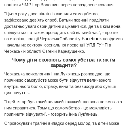
політики ЧМР Ігор Волошин, через нерозділене кохання.
"Цього року двоє підлітків вчинили самогубство,
зафіксовано дев’ять спроб. Батьки повинні приділяти
достатньо уваги своїй дитині й цікавитися, де та з ким вона
спілкується, а також проводить свій вільний час", - про це
на сторінці поліції Черкаської області у
Facebook
повідомив
начальник сектору ювенальної превенції УПД ГУНП в
Черкаській області Євгеній Карнаушенко.
Чому діти скоюють самогубства та як їм
зарадити?
Черкаська психологиня Інна Лук’янець розповідає, що
причиною самогубств може бути відчуття величезного
внутрішнього болю, страху, вини та безвиході або суміші
цих почуттів.
"І цей тягар був такий великий і важкий, що вона не змогла з
ним справитися. Тому що самогубство - це можливість
припинити відчувати", - говорить Інна Лук’янець.
Спровокувати трагічні випадки серед молоді та дітей може