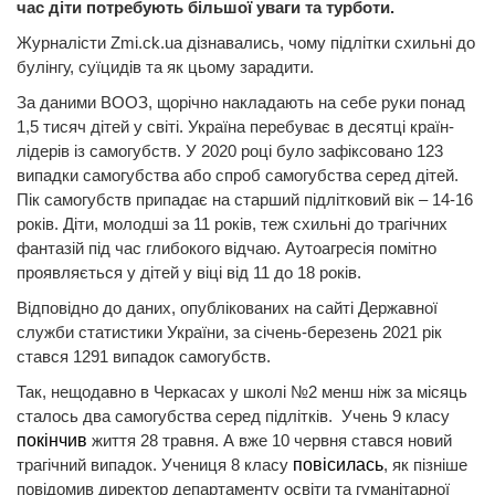
час діти потребують більшої уваги та турботи.
Журналісти Zmi.ck.ua дізнавались, чому підлітки схильні до
булінгу, суїцидів та як цьому зарадити.
За даними ВООЗ, щорічно накладають на себе руки понад
1,5 тисяч дітей у світі. Україна перебуває в десятці країн-
лідерів із самогубств. У 2020 році було зафіксовано 123
випадки самогубства або спроб самогубства серед дітей.
Пік самогубств припадає на старший підлітковий вік – 14-16
років. Діти, молодші за 11 років, теж схильні до трагічних
фантазій під час глибокого відчаю. Аутоагресія помітно
проявляється у дітей у віці від 11 до 18 років.
Відповідно до даних, опублікованих на сайті Державної
служби статистики України, за січень-березень 2021 рік
стався 1291 випадок самогубств.
Так, нещодавно в Черкасах у школі №2 менш ніж за місяць
сталось два самогубства серед підлітків. Учень 9 класу
покінчив
життя 28 травня. А вже 10 червня стався новий
трагічний випадок. Учениця 8 класу
повісилась
, як пізніше
повідомив директор департаменту освіти та гуманітарної