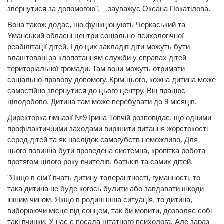
звернутися за допомогою", – зауважує Оксана Покатілова.
Вона також додає, що функціонують Черкаський та
Уманський обласні центри соціально-психологічної
реабілітації дітей. І до цих закладів діти можуть бути
влаштовані за клопотанням служби у справах дітей
територіальної громади. Там вони можуть отримати
соціально-правову допомогу. Крім цього, кожна дитина може
самостійно звернутися до цього центру. Він працює
цілодобово. Дитина там може перебувати до 9 місяців.
Директорка гімназії №9 Ірина Топчій розповідає, що одними
профілактичними заходами вирішити питання жорстокості
серед дітей та як наслідок самогубств неможливо. Для
цього повинна бути проведена системна, кропітка робота
протягом цілого року вчителів, батьків та самих дітей.
"Якщо в сім’ї вчать дитину толерантності, гуманності, то
така дитина не буде когось булити або завдавати шкоди
іншим чином. Якщо в родині інша ситуація, то дитина,
виборюючи місце під сонцем, так би мовити, дозволяє собі
такі вчинки. У нас є посада штатного психолога. Але зараз