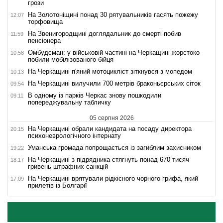
грози
На Золотоніщині понад 30 рятувальників гасять пожежу
12:07
торфовища
На Звенигородщині доглядальник до смерті побив
11:59
пенсіонера
Омбудсман: у військовій частині на Черкащині жорстоко
10:58
побили мобілізованого бійця
На Черкащині п'яний мотоцикліст зіткнувся з мопедом
10:13
На Черкащині вилучили 700 метрів браконьєрських сіток
09:54
В одному із парків Черкас знову пошкодили
09:11
попереджувальну табличку
05 серпня 2026
На Черкащині обрали кандидата на посаду директора
20:15
психоневрологічного інтернату
Уманська громада попрощається із загиблим захисником
19:22
На Черкащині з підрядника стягнуть понад 670 тисяч
18:17
гривень штрафних санкцій
На Черкащині врятували рідкісного чорного грифа, який
17:09
прилетів із Болгарії