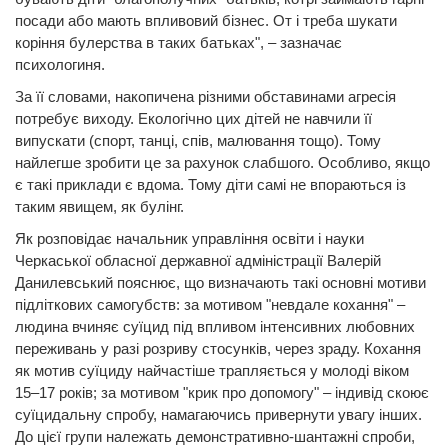
посади або мають впливовий бізнес. От і треба шукати
коріння булерства в таких батьках", – зазначає
психологиня.
За її словами, накопичена різними обставинами агресія
потребує виходу. Екологічно цих дітей не навчили її
випускати (спорт, танці, спів, малювання тощо). Тому
найлегше зробити це за рахунок слабшого. Особливо, якщо
є такі приклади є вдома. Тому діти самі не впораються із
таким явищем, як булінг.
Як розповідає начальник управління освіти і науки
Черкаської обласної державної адміністрації Валерій
Данилевський пояснює, що визначають такі основні мотиви
підліткових самогубств: за мотивом "невдале кохання" –
людина вчиняє суїцид під впливом інтенсивних любовних
переживань у разі розриву стосунків, через зраду. Кохання
як мотив суїциду найчастіше трапляється у молоді віком
15–17 років; за мотивом "крик про допомогу" – індивід скоює
суїцидальну спробу, намагаючись привернути увагу інших.
До цієї групи належать демонстративно-шантажні спроби,