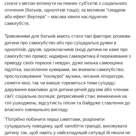
скоєні з метою вплинути на певних суб’єктів з соціального
оточення (батьків, однолітків тощо); за мотивом "синдром
або ефект Вертера" – масова хвиля наслідуючих
самогубств.
Тривожними для батьків мають стати такі фактори: розмови
дитини про самогубство або про суїцидальні думки в
однолітків, друзів, однокласників (іноді дитина не каже про
самогубство прямо); надмірна самокритика й переживання з
приводу своїх поразок і невдач, дуже низька самооцінка
підлітка; захоплення кумирами, які вчинили самогубство;
прослуховування "похмурої" музики, читання літератури,
сюжети якої, так чи інакше торкаються теми суїциду;
дарування важливих для дитини речей друзям або членам
сім’ї; соціальна ізоляція; депресивний стан; виникнення на
тілі ушкоджень; відсутність гігієни та байдуже ставлення до
власного зовнішнього вигляду.
"Потрібно побачити перші симптоми, розрізнити
суїцидальну поведінку, щоб запобігти трагедії, виховувати
дитину так, щоб навіть у найскладнішій ситуації їй ніколи не