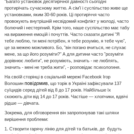
"Багато установок десятирічної давності сьогодні
протирічать сучасному життю. А сім’ї і суспільство живе ще
установками, яким 30-60 років. Ці протиріччя часто
провокують внутрішній несвідомий конфлікт у молоді, часто
болючий і нестерпний. Крім того, наше суспільство має табу
на вираження емоцій і почуттів. Часто сказати дитині "Я
тебе люблю, ти мені потрібен, я тебе розумію, я тебе чую",
це за межею можливого. Бо, "він погано вчиться, не слухає
мене, за що його розуміти?" А для дитини часто "розуміти
дорівнює любити", не розуміють, значить - не люблять,
значить - мені не треба жити", - розповідає психологиня.
На своїй сторінці в соціальній мережі Facebook Ігор
Волошин
повідомив
, що торік в Україні зафіксували 137
суїцидів серед дітей від 8 до 17 років. Найбільше їх
скоюють діти від 14 до 17 років. Частіше — хлопчики, вдвічі
рідше — дівчата.
Зокрема, для обговорення він запропонував такі шляхи
вирішення проблеми:
1. Створити гарячу лінію для дітей та батьків, де будуть