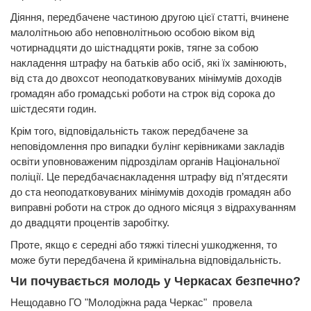
Діяння, передбачене частиною другою цієї статті, вчинене
малолітньою або неповнолітньою особою віком від
чотирнадцяти до шістнадцяти років, тягне за собою
накладення штрафу на батьків або осіб, які їх замінюють,
від ста до двохсот неоподатковуваних мінімумів доходів
громадян або громадські роботи на строк від сорока до
шістдесяти годин.
Крім того, відповідальність також передбачене за
неповідомлення про випадки булінг керівниками закладів
освіти уповноваженим підрозділам органів Національної
поліції. Це передбачаєнакладення штрафу від п’ятдесяти
до ста неоподатковуваних мінімумів доходів громадян або
виправні роботи на строк до одного місяця з відрахуванням
до двадцяти процентів заробітку.
Проте, якщо є середні або тяжкі тілесні ушкодження, то
може бути передбачена й кримінальна відповідальність.
Чи почувається молодь у Черкасах безпечно?
Нещодавно ГО "Молодіжна рада Черкас" провела