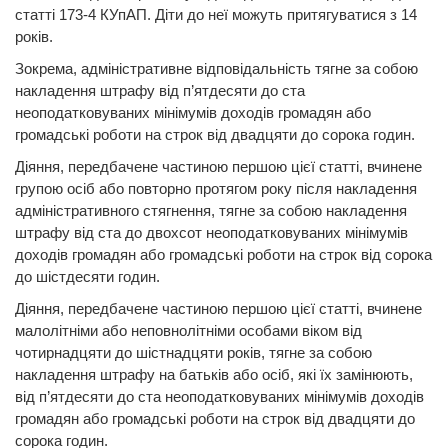
статті 173-4 КУпАП. Діти до неї можуть притягуватися з 14
років.
Зокрема, адміністративне відповідальність тягне за собою
накладення штрафу від п’ятдесяти до ста
неоподатковуваних мінімумів доходів громадян або
громадські роботи на строк від двадцяти до сорока годин.
Діяння, передбачене частиною першою цієї статті, вчинене
групою осіб або повторно протягом року після накладення
адміністративного стягнення, тягне за собою накладення
штрафу від ста до двохсот неоподатковуваних мінімумів
доходів громадян або громадські роботи на строк від сорока
до шістдесяти годин.
Діяння, передбачене частиною першою цієї статті, вчинене
малолітніми або неповнолітніми особами віком від
чотирнадцяти до шістнадцяти років, тягне за собою
накладення штрафу на батьків або осіб, які їх замінюють,
від п’ятдесяти до ста неоподатковуваних мінімумів доходів
громадян або громадські роботи на строк від двадцяти до
сорока годин.