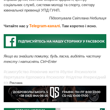
соціальних служб, системи молоді та спорту, сектору
ювенальної превенції УПД ГУНП.
Підготувала Світлана Небилиця
Читайте нас у
Telegram-каналі
. Там коротко і ясно.
Якщо ви знайшли помилку, будь ласка, виділіть частину
тексту і натисніть Ctrl+Enter
#самогубство
#покінчив життя
#булінг
#психологія
#врятувати
#допомога
#психолог
#підлітки
#перехідний
вік
Реклама