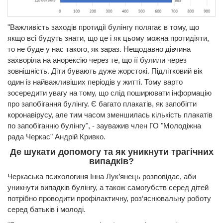
"Важливість заходів протидії булінгу полягає в тому, що
якщо всі будуть знати, що це і як цьому можна протидіяти,
то не буде у нас такого, як зараз. Нещодавно дівчина
захворіла на анорексію через те, що її булили через
зовнішність. Діти бувають дуже жорстокі. Підлітковий вік
один із найважливіших періодів у житті. Тому варто
зосередити увагу на тому, що слід поширювати інформацію
про запобігання булінгу. Є багато плакатів, як запобігти
коронавірусу, але тим часом зменшилась кількість плакатів
по запобіганню булінгу", - зауважив член ГО "Молодіжна
рада Черкас" Андрій Кривко.
Де шукати допомогу та як уникнути трагічних
випадків?
Черкаська психологиня Інна Лук’янець розповідає, аби
уникнути випадків булінгу, а також самогубств серед дітей
потрібно проводити профілактичну, роз‘яснювальну роботу
серед батьків і молоді.