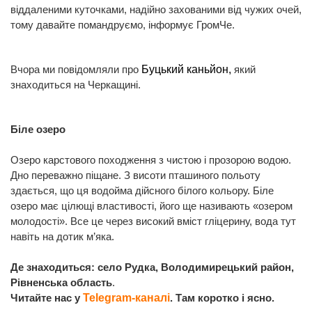
віддаленими куточками, надійно захованими від чужих очей,
тому давайте помандруємо, інформує ГромЧе.
Вчора ми повідомляли про
Буцький каньйон,
який
знаходиться на Черкащині.
Біле озеро
Озеро карстового походження з чистою і прозорою водою.
Дно переважно піщане. З висоти пташиного польоту
здається, що ця водойма дійсного білого кольору. Біле
озеро має цілющі властивості, його ще називають «озером
молодості». Все це через високий вміст гліцерину, вода тут
навіть на дотик м’яка.
Де знаходиться: село Рудка, Володимирецький район,
Рівненська область
.
Читайте нас у
Telegram-каналі
. Там коротко і ясно.