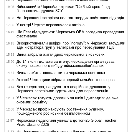
Військовий із Чорнобая отримав "Срібний хрест" від
19:05
Головнокомандувача ЗСУ
На Черкащині загорівся полігон твердих побутових відходів
18:08
У центрі Черкас перекинулася автівка
17:06
Ше.Fest відбудеться: Черкаська ОВА погодила проведення
16:49
фестивалю
Використовували шифри про "погоду": у Черкасах засудили
16:15
адміністратора груп у телеграмі про пересування ТЦК
Війна забрала життя двох черкаських військових
15:33
До 14 тисяч доларів за втечу: черкащанин організував
15:20
схему незаконного виїзду військовозобов'язаних
Вічна пам'ять: пішла з життя черкаська освітянка
14:44
Аграрії Черкащини зібрали перший мільйон тонн зерна
14:26
Без генератора, пандуса та з аварійною душовою: у
13:14
Черкасах перевірили гуртожиток для переселенців
У Черкасах готують дороги біля шкіл і дитсадків: де вже
12:31
оновили розмітку
У Черкасах профінансують обстеження будинку,
12:08
пошкодженого російським безпілотником
Черкаська педагогиня увійшла до топ-25 Global Teacher
11:57
Prize Ukraine 2026
На Черкащині за добу сталося більше десяти пожеж
11:22