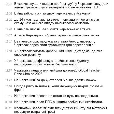
Використовували шифри про "погоду": у Черкасах засудили
16:15
адміністратора груп у телеграмі про пересування ТЦК
Війна забрала життя двох черкаських військових
15:33
До 14 тисяч доларів за втечу: черкащанин організував
15:20
схему незаконного виїзду військовозобов'язаних
Вічна пам'ять: пішла з життя черкаська освітянка
14:44
Аграрії Черкащини зібрали перший мільйон тонн зерна
14:26
Без генератора, пандуса та з аварійною душовою: у
13:14
Черкасах перевірили гуртожиток для переселенців
У Черкасах готують дороги біля шкіл і дитсадків: де вже
12:31
оновили розмітку
У Черкасах профінансують обстеження будинку,
12:08
пошкодженого російським безпілотником
Черкаська педагогиня увійшла до топ-25 Global Teacher
11:57
Prize Ukraine 2026
На Черкащині за добу сталося більше десяти пожеж
11:22
Погода різко зміниться: коли Черкащину накриє грозовий
10:52
фронт
На Черкащині провели в останню путь прикордонника
10:17
На Черкащині сили ППО знищили російський безпілотник
09:31
Іграшковий завал: як очистити дитячу кімнату від мотлоху і
09:20
повернути витрачені гроші