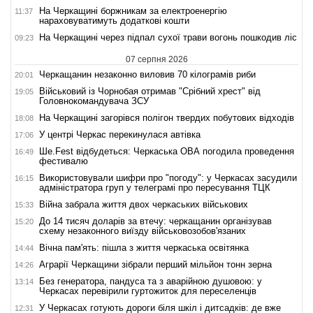
На Черкащині боржникам за електроенергію
11:37
нараховуватимуть додаткові кошти
На Черкащині через підпал сухої трави вогонь пошкодив ліс
09:23
07 серпня 2026
Черкащанин незаконно виловив 70 кілограмів риби
20:01
Військовий із Чорнобая отримав "Срібний хрест" від
19:05
Головнокомандувача ЗСУ
На Черкащині загорівся полігон твердих побутових відходів
18:08
У центрі Черкас перекинулася автівка
17:06
Ше.Fest відбудеться: Черкаська ОВА погодила проведення
16:49
фестивалю
Використовували шифри про "погоду": у Черкасах засудили
16:15
адміністратора груп у телеграмі про пересування ТЦК
Війна забрала життя двох черкаських військових
15:33
До 14 тисяч доларів за втечу: черкащанин організував
15:20
схему незаконного виїзду військовозобов'язаних
Вічна пам'ять: пішла з життя черкаська освітянка
14:44
Аграрії Черкащини зібрали перший мільйон тонн зерна
14:26
Без генератора, пандуса та з аварійною душовою: у
13:14
Черкасах перевірили гуртожиток для переселенців
У Черкасах готують дороги біля шкіл і дитсадків: де вже
12:31