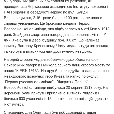
минулорічних рятівних археологічних розкопок, які
проводилися Черкаською експедицією Інституту археології
НАН України в середмісті Черкас по вул. Байди
Вишневецького, 2. Їй трохи більше 100 років, але вона є
справді унікальною. Це бронзова медаль Першої
Всеросійської олімпіади, яка відбувалась в місті Київ у 1913
році. Знайдена спортивна нагорода в заповненні сміттєвої
ями, яка була в дворі будинку поч. ХХ ст., що належав
юристу Вацлаву Кринському. Чому медаль туди потрапила
та хто був її власником нам достеменно невідомо.
На одній стороні медалі зображено дискобола на фоні
Печерських пагорбів і Миколаївського ланцюгового мосту та
напис "КІЕВЪ 1913". На другій – гілки дуба та лавра на фоні
меандрового візерунку, герб Києва та напис по околу:
"Первая русская олимпіада". Відкриття Першої
Всеросійської олімпіади відбулося 20 серпня 1913 року. На
церемонії були присутні приблизно 10 тисяч глядачів і
близько 600 учасників із 15 спортивних організацій і дев'яти
міст імперії.
Спеціально для Олімпіади був побудований стадіон