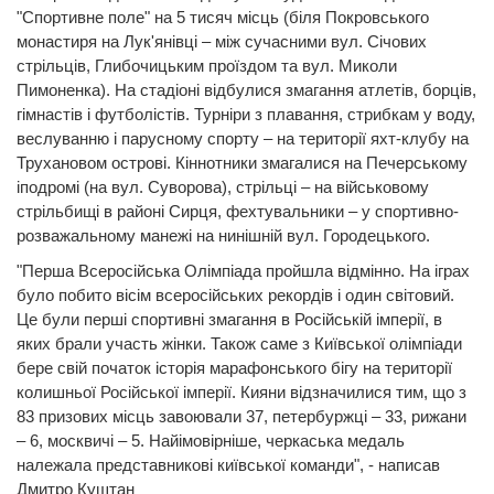
"Спортивне поле" на 5 тисяч місць (біля Покровського
монастиря на Лук'янівці – між сучасними вул. Січових
стрільців, Глибочицьким проїздом та вул. Миколи
Пимоненка). На стадіоні відбулися змагання атлетів, борців,
гімнастів і футболістів. Турніри з плавання, стрибкам у воду,
веслуванню і парусному спорту – на території яхт-клубу на
Трухановом острові. Кіннотники змагалися на Печерському
іподромі (на вул. Суворова), стрільці – на військовому
стрільбищі в районі Сирця, фехтувальники – у спортивно-
розважальному манежі на нинішній вул. Городецького.
"Перша Всеросійська Олімпіада пройшла відмінно. На іграх
було побито вісім всеросійських рекордів і один світовий.
Це були перші спортивні змагання в Російській імперії, в
яких брали участь жінки. Також саме з Київської олімпіади
бере свій початок історія марафонського бігу на території
колишньої Російської імперії. Кияни відзначилися тим, що з
83 призових місць завоювали 37, петербуржці – 33, рижани
– 6, москвичі – 5. Найімовірніше, черкаська медаль
належала представникові київської команди", - написав
Дмитро Куштан