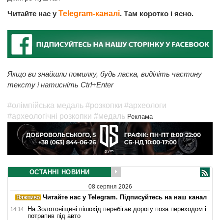
Читайте нас у
Telegram-каналі
. Там коротко і ясно.
Якщо ви знайшли помилку, будь ласка, виділіть частину
тексту і натисніть Ctrl+Enter
#олімпійська медаль
#розкопки
#археологи
#археологічні розкопки
#медаль
Реклама
ОСТАННІ НОВИНИ
08 серпня 2026
Читайте нас у Telegram. Підписуйтесь на наш канал
На Золотоніщині пішохід перебігав дорогу поза переходом і
14:14
потрапив під авто