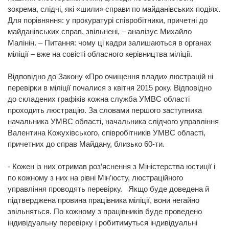
зокрема, слідчі, які «шили» справи по майданівських подіях.
Для порівняння: у прокуратурі співробітники, причетні до
майданівських справ, звільнені, – аналізує Михайло
Малінін. – Питання: чому ці кадри залишаються в органах
міліції – вже на совісті обласного керівництва міліції.
Відповідно до Закону «Про очищення влади» люстрацій ні
перевірки в міліції почалися з квітня 2015 року. Відповідно
до складених графіків кожна служба УМВС області
проходить люстрацію. За словами першого заступника
начальника УМВС області, начальника слідчого управління
Валентина Кожухівського, співробітників УМВС області,
причетних до справ Майдану, близько 60-ти.
- Кожен із них отримав роз’яснення з Міністерства юстиції і
по кожному з них на рівні Мін’юсту, люстраційного
управління проводять перевірку. Якщо буде доведена й
підтверджена провина працівника міліції, вони негайно
звільняться. По кожному з працівників буде проведено
індивідуальну перевірку і робитимуться індивідуальні