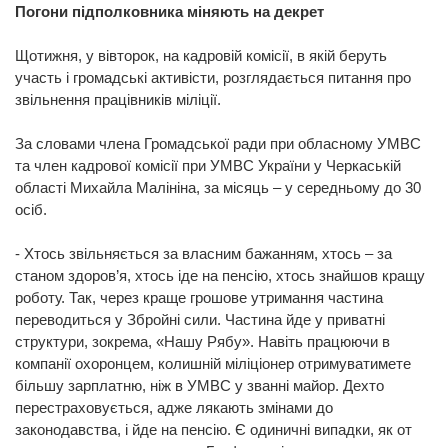
Погони підполковника міняють на декрет
Щотижня, у вівторок, на кадровій комісії, в якій беруть
участь і громадські активісти, розглядається питання про
звільнення працівників міліції.
За словами члена Громадської ради при обласному УМВС
та член кадрової комісії при УМВС України у Черкаській
області Михайла Малініна, за місяць – у середньому до 30
осіб.
- Хтось звільняється за власним бажанням, хтось – за
станом здоров’я, хтось іде на пенсію, хтось знайшов кращу
роботу. Так, через краще грошове утримання частина
переводиться у Збройні сили. Частина йде у приватні
структури, зокрема, «Нашу Рябу». Навіть працюючи в
компанії охоронцем, колишній міліціонер отримуватимете
більшу зарплатню, ніж в УМВС у званні майор. Дехто
перестраховується, адже лякають змінами до
законодавства, і йде на пенсію. Є одиничні випадки, як от