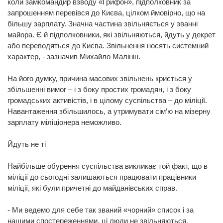
коли замкомандир взводу «Грифон», підполковник за
запрошенням перевівся до Києва, цілком ймовірно, що на
більшу зарплату. Значна частина звільняється у званні
майора. Є й підполковники, які звільняються, йдуть у декрет
або переводяться до Києва. Звільнення носять системний
характер, - зазначив Михайло Малінін.
На його думку, причина масових звільнень криється у
збільшенні вимог – і з боку простих громадян, і з боку
громадських активістів, і в цілому суспільства – до міліції.
Навантаження збільшилось, а утримувати сім’ю на мізерну
зарплату міліціонера неможливо.
Йдуть не ті
Найбільше обурення суспільства викликає той факт, що в
міліції до сьогодні залишаються працювати працівники
міліції, які були причетні до майданівських справ.
- Ми ведемо для себе так званий «чорний» список і за
нашими спостереженнями, ці люди не звільняються,