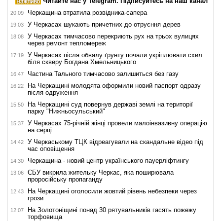
Читайте нас у Telegram. Підписуйтесь на наш канал
Черкащина втратила розвідника-сапера
20:09
У Черкасах шукають причетних до отруєння дерев
19:03
У Черкасах тимчасово перекриють рух на трьох вулицях
18:08
через ремонт тепломереж
У Черкасах після обвалу ґрунту почали укріплювати схил
17:19
біля скверу Богдана Хмельницького
Частина Тального тимчасово залишиться без газу
16:47
На Черкащині молодята оформили новий паспорт одразу
16:22
після одруження
На Черкащині суд повернув державі землі на території
15:50
парку "Нижньосульський"
У Черкасах 75-річній жінці провели малоінвазивну операцію
15:37
на серці
У Черкаському ТЦК відреагували на скандальне відео під
14:42
час оповіщення
Черкащина - новий центр українського пауерліфтингу
14:30
СБУ викрила жительку Черкас, яка поширювала
13:06
проросійську пропаганду
На Черкащині оголосили жовтий рівень небезпеки через
12:43
грози
На Золотоніщині понад 30 рятувальників гасять пожежу
12:07
торфовища