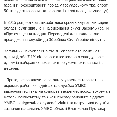
гарантій (безкоштовний проїзд у громадському транспорті,
50-ти відсотковазнижка по оплаті жилої площі, компослуг).
В 2015 році чотири співробітники органів внутрішніх справ
області були звільнені на виконання вимог Закону України
«Про очищення влади». Переведені для подальшого
проходження служби до Збройних Сил України відсутні.
Загальний некомплект в УМВС області становить 232
одиниці, або 7,1% від всього атестованого складу, що є
одним із найкращих показників по укомплектованості в
державі.
- Проте, незважаючи на загальну укомплектованість, в
окремих районних відділах та службах УМВС
відзначається значна кількість вакантних посад, зокрема в
Катеринопільському та Лисянському районних відділах
УМВС, в підрозділах судової міліції та патрульної служби, –
зазначив начальник УМВС області Владислав Пустовар.