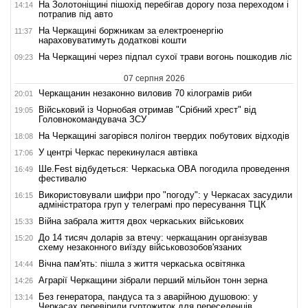
На Золотоніщині пішохід перебігав дорогу поза переходом і
14:14
потрапив під авто
На Черкащині боржникам за електроенергію
11:37
нараховуватимуть додаткові кошти
На Черкащині через підпал сухої трави вогонь пошкодив ліс
09:23
07 серпня 2026
Черкащанин незаконно виловив 70 кілограмів риби
20:01
Військовий із Чорнобая отримав "Срібний хрест" від
19:05
Головнокомандувача ЗСУ
На Черкащині загорівся полігон твердих побутових відходів
18:08
У центрі Черкас перекинулася автівка
17:06
Ше.Fest відбудеться: Черкаська ОВА погодила проведення
16:49
фестивалю
Використовували шифри про "погоду": у Черкасах засудили
16:15
адміністратора груп у телеграмі про пересування ТЦК
Війна забрала життя двох черкаських військових
15:33
До 14 тисяч доларів за втечу: черкащанин організував
15:20
схему незаконного виїзду військовозобов'язаних
Вічна пам'ять: пішла з життя черкаська освітянка
14:44
Аграрії Черкащини зібрали перший мільйон тонн зерна
14:26
Без генератора, пандуса та з аварійною душовою: у
13:14
Черкасах перевірили гуртожиток для переселенців