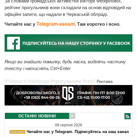
За словами громадської активістки Вікторії Феофілової,
рейтинг прогульників вони складали на основі відповідей на
офіційні запити, що надали в Черкаській облраді.
Читайте нас у
Telegram-каналі
. Там коротко і ясно.
Якщо ви знайшли помилку, будь ласка, виділіть частину
тексту і натисніть Ctrl+Enter
#Черкаси
#облрада
#прогульники
#сесії
Реклама
ОСТАННІ НОВИНИ
08 серпня 2026
Читайте нас у Telegram. Підписуйтесь на наш канал