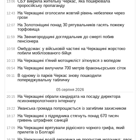
СБУ викрила жительку Черкас, яка поширювала
13:06
проросійську пропаганду
На Черкащині оголосили жовтий рівень небезпеки через
12:43
грози
На Золотоніщині понад 30 рятувальників гасять пожежу
12:07
торфовища
На Звенигородщині доглядальник до смерті побив
11:59
пенсіонера
Омбудсман: у військовій частині на Черкащині жорстоко
10:58
побили мобілізованого бійця
На Черкащині п'яний мотоцикліст зіткнувся з мопедом
10:13
На Черкащині вилучили 700 метрів браконьєрських сіток
09:54
В одному із парків Черкас знову пошкодили
09:11
попереджувальну табличку
05 серпня 2026
На Черкащині обрали кандидата на посаду директора
20:15
психоневрологічного інтернату
Уманська громада попрощається із загиблим захисником
19:22
На Черкащині з підрядника стягнуть понад 670 тисяч
18:17
гривень штрафних санкцій
На Черкащині врятували рідкісного чорного грифа, який
17:09
прилетів із Болгарії
На Черкащині водій легковика не пропустив мотоцикл: двох
16:38