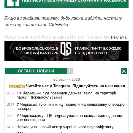
Якщо ви знайшли помилку, будь ласка, виділіть частину
тексту і натисніть Ctrl+Enter
#освіта
#вчителі
#стипендія
#Петро Порошенко
Реклама
ОСТАННІ НОВИНИ
06 серпня 2026
Читайте нас у Telegram. Підписуйтесь на наш канал
На Черкащині суд повернув державі землі на території
15:50
парку "Нижньосульський"
У Черкасах 75-річній жінці провели малоінвазивну операцію
15:37
на серці
У Черкаському ТЦК відреагували на скандальне відео під
14:42
час оповіщення
Черкащина - новий центр українського пауерліфтингу
14:30