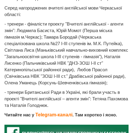
Серед нагороджених вчителі англійської мови Черкаської
області:
- тренери - фіналісти проекту "Вчителі англійської - агенти
змін": Людмила Басиста, Юрій Момот (Перша міська
гімназія м.Черкас); Тамара Бородай (Черкаська
спеціалізована школа №27 І-ІІІ ступенів ім. М.К. Путейка),
Світлана Лиса (Маньківський навчально-виховний комплекс
"Загальноосвітня школа І-ІІІ ступенів - гімназія"), Наталія
Лисенко (Пальчиківський НВК "ДНЗ-ЗОШ І-ІІ ст"
Катеринопільської районної ради), Любов Прасол
(Свічківська НВК "ЗОШ І-ІІІ ст." Драбівської районної ради),
Олена Уманець (Корсунь-Шевченківська гімназія);
- тренери Британської Ради в Україні, які брали участь в
проекті "Вчителі англійської – агенти змін": Тетяна Пахомова
та Наталія Голоднюк.
Читайте нас у
Telegram-каналі
. Там коротко і ясно.