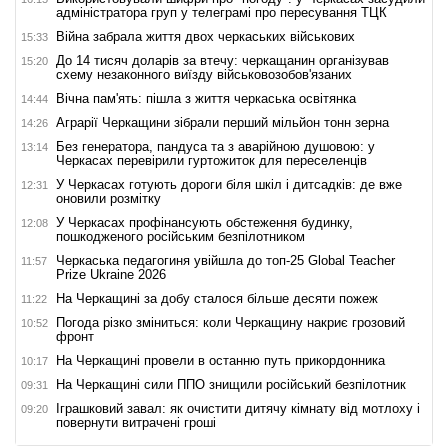
адміністратора груп у телеграмі про пересування ТЦК
Війна забрала життя двох черкаських військових
15:33
До 14 тисяч доларів за втечу: черкащанин організував
15:20
схему незаконного виїзду військовозобов'язаних
Вічна пам'ять: пішла з життя черкаська освітянка
14:44
Аграрії Черкащини зібрали перший мільйон тонн зерна
14:26
Без генератора, пандуса та з аварійною душовою: у
13:14
Черкасах перевірили гуртожиток для переселенців
У Черкасах готують дороги біля шкіл і дитсадків: де вже
12:31
оновили розмітку
У Черкасах профінансують обстеження будинку,
12:08
пошкодженого російським безпілотником
Черкаська педагогиня увійшла до топ-25 Global Teacher
11:57
Prize Ukraine 2026
На Черкащині за добу сталося більше десяти пожеж
11:22
Погода різко зміниться: коли Черкащину накриє грозовий
10:52
фронт
На Черкащині провели в останню путь прикордонника
10:17
На Черкащині сили ППО знищили російський безпілотник
09:31
Іграшковий завал: як очистити дитячу кімнату від мотлоху і
09:20
повернути витрачені гроші