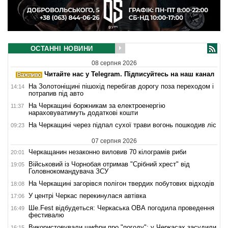
ОСТАННІ НОВИНИ
08 серпня 2026
Читайте нас у Telegram. Підписуйтесь на наш канал
На Золотоніщині пішохід перебігав дорогу поза переходом і
14:14
потрапив під авто
На Черкащині боржникам за електроенергію
11:37
нараховуватимуть додаткові кошти
На Черкащині через підпал сухої трави вогонь пошкодив ліс
09:23
07 серпня 2026
Черкащанин незаконно виловив 70 кілограмів риби
20:01
Військовий із Чорнобая отримав "Срібний хрест" від
19:05
Головнокомандувача ЗСУ
На Черкащині загорівся полігон твердих побутових відходів
18:08
У центрі Черкас перекинулася автівка
17:06
Ше.Fest відбудеться: Черкаська ОВА погодила проведення
16:49
фестивалю
Використовували шифри про "погоду": у Черкасах засудили
16:15