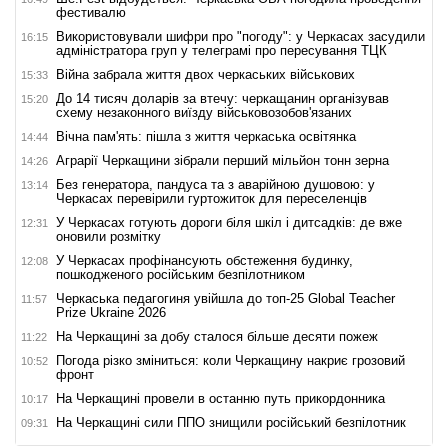
фестивалю
Використовували шифри про "погоду": у Черкасах засудили
16:15
адміністратора груп у телеграмі про пересування ТЦК
Війна забрала життя двох черкаських військових
15:33
До 14 тисяч доларів за втечу: черкащанин організував
15:20
схему незаконного виїзду військовозобов'язаних
Вічна пам'ять: пішла з життя черкаська освітянка
14:44
Аграрії Черкащини зібрали перший мільйон тонн зерна
14:26
Без генератора, пандуса та з аварійною душовою: у
13:14
Черкасах перевірили гуртожиток для переселенців
У Черкасах готують дороги біля шкіл і дитсадків: де вже
12:31
оновили розмітку
У Черкасах профінансують обстеження будинку,
12:08
пошкодженого російським безпілотником
Черкаська педагогиня увійшла до топ-25 Global Teacher
11:57
Prize Ukraine 2026
На Черкащині за добу сталося більше десяти пожеж
11:22
Погода різко зміниться: коли Черкащину накриє грозовий
10:52
фронт
На Черкащині провели в останню путь прикордонника
10:17
На Черкащині сили ППО знищили російський безпілотник
09:31