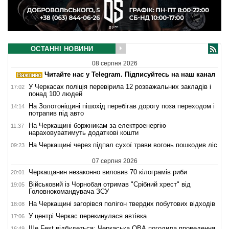
ОСТАННІ НОВИНИ
08 серпня 2026
Читайте нас у Telegram. Підписуйтесь на наш канал
У Черкасах поліція перевірила 12 розважальних закладів і
17:02
понад 100 людей
На Золотоніщині пішохід перебігав дорогу поза переходом і
14:14
потрапив під авто
На Черкащині боржникам за електроенергію
11:37
нараховуватимуть додаткові кошти
На Черкащині через підпал сухої трави вогонь пошкодив ліс
09:23
07 серпня 2026
Черкащанин незаконно виловив 70 кілограмів риби
20:01
Військовий із Чорнобая отримав "Срібний хрест" від
19:05
Головнокомандувача ЗСУ
На Черкащині загорівся полігон твердих побутових відходів
18:08
У центрі Черкас перекинулася автівка
17:06
Ше.Fest відбудеться: Черкаська ОВА погодила проведення
16:49