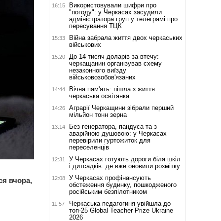
Використовували шифри про
16:15
"погоду": у Черкасах засудили
адміністратора груп у телеграмі про
пересування ТЦК
Війна забрала життя двох черкаських
15:33
військових
До 14 тисяч доларів за втечу:
15:20
черкащанин організував схему
незаконного виїзду
військовозобов'язаних
Вічна пам'ять: пішла з життя
14:44
черкаська освітянка
Аграрії Черкащини зібрали перший
14:26
мільйон тонн зерна
Без генератора, пандуса та з
13:14
аварійною душовою: у Черкасах
перевірили гуртожиток для
переселенців
У Черкасах готують дороги біля шкіл
12:31
і дитсадків: де вже оновили розмітку
У Черкасах профінансують
12:08
я вчора,
обстеження будинку, пошкодженого
російським безпілотником
Черкаська педагогиня увійшла до
11:57
топ-25 Global Teacher Prize Ukraine
2026