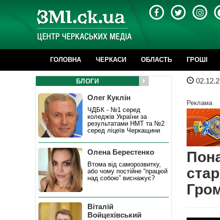
ГОЛОВНА
ЧЕРКАСИ
ОБЛАСТЬ
ГРОШІ
02.12.2
БЛОГИ
Олег Куклін
Реклама
ЧДБК - №1 серед
коледжів України за
результатами НМТ та №2
серед ліцеїв Черкащини
Олена Берестенко
Пона
Втома від саморозвитку,
стар
або чому постійне “працюй
над собою” виснажує?
Гро
Віталій
Войцехівський