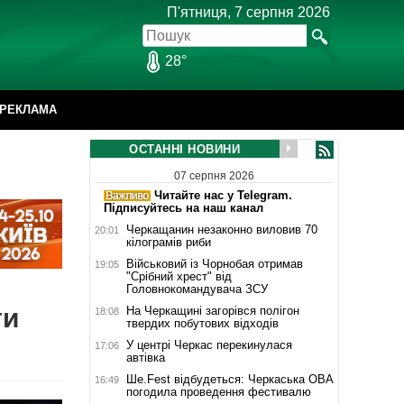
П'ятниця, 7 серпня 2026
28°
РЕКЛАМА
ОСТАННІ НОВИНИ
07 серпня 2026
Читайте нас у Telegram.
Підписуйтесь на наш канал
Черкащанин незаконно виловив 70
20:01
кілограмів риби
Військовий із Чорнобая отримав
19:05
"Срібний хрест" від
Головнокомандувача ЗСУ
ти
На Черкащині загорівся полігон
18:08
твердих побутових відходів
У центрі Черкас перекинулася
17:06
автівка
Ше.Fest відбудеться: Черкаська ОВА
16:49
погодила проведення фестивалю