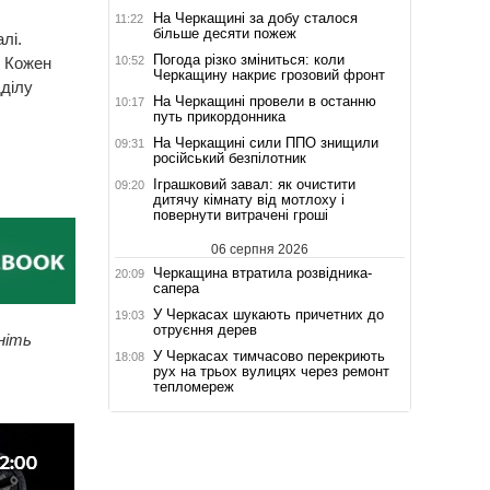
На Черкащині за добу сталося
11:22
більше десяти пожеж
лі.
Погода різко зміниться: коли
10:52
. Кожен
Черкащину накриє грозовий фронт
дділу
На Черкащині провели в останню
10:17
путь прикордонника
На Черкащині сили ППО знищили
09:31
російський безпілотник
Іграшковий завал: як очистити
09:20
дитячу кімнату від мотлоху і
повернути витрачені гроші
06 серпня 2026
Черкащина втратила розвідника-
20:09
сапера
У Черкасах шукають причетних до
19:03
отруєння дерев
ніть
У Черкасах тимчасово перекриють
18:08
рух на трьох вулицях через ремонт
тепломереж