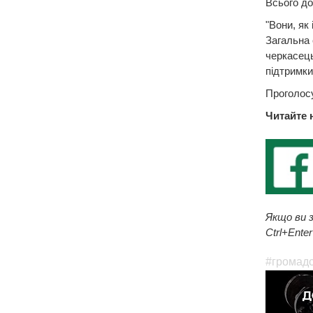
Всього до
"Вони, як
Загальна 
черкасець
підтримки
Проголос
Читайте 
Якщо ви з
Ctrl+Enter
#громад