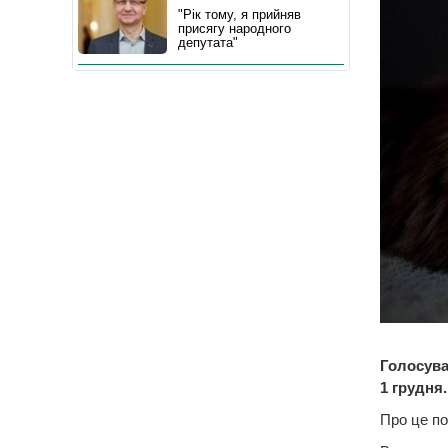
"Рік тому, я прийняв
присягу народного
депутата"
Голосува
1 грудня
Про це п