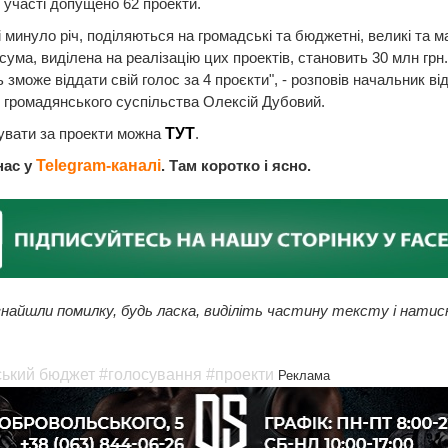
 участі допущено 62 проекти.
 і минуло річ, поділяються на громадські та бюджетні, великі та ма
сума, виділена на реалізацію цих проектів, становить 30 млн грн
 зможе віддати свій голос за 4 проєкти", - розповів начальник ві
 громадянського суспільства Олексій Дубовий.
увати за проекти можна
ТУТ
.
нас у
Telegram-каналі
. Там коротко і ясно.
найшли помилку, будь ласка, виділіть частину тексту і натис
ський бюджет
#голосування
#проекти
Реклама