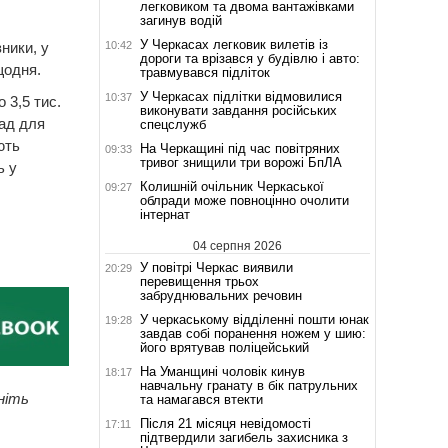
легковиком та двома вантажівками
загинув водій
У Черкасах легковик вилетів із
10:42
ники, у
дороги та врізався у будівлю і авто:
щодня.
травмувався підліток
У Черкасах підлітки відмовилися
10:37
 3,5 тис.
виконувати завдання російських
гад для
спецслужб
ють
На Черкащині під час повітряних
09:33
тривог знищили три ворожі БпЛА
ь у
Колишній очільник Черкаської
09:27
облради може повноцінно очолити
інтернат
04 серпня 2026
У повітрі Черкас виявили
20:29
перевищення трьох
забруднювальних речовин
У черкаському відділенні пошти юнак
19:28
завдав собі поранення ножем у шию:
його врятував поліцейський
На Уманщині чоловік кинув
18:17
навчальну гранату в бік патрульних
ніть
та намагався втекти
Після 21 місяця невідомості
17:11
підтвердили загибель захисника з