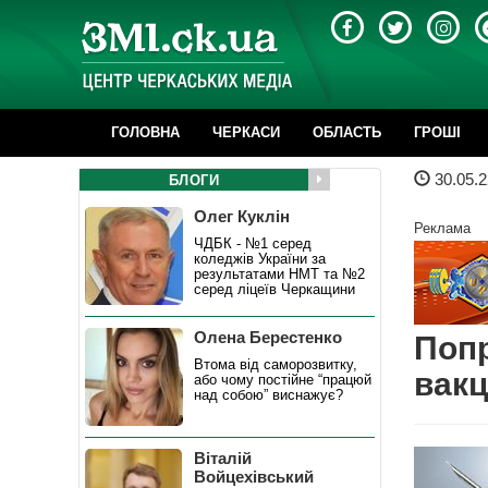
ГОЛОВНА
ЧЕРКАСИ
ОБЛАСТЬ
ГРОШІ
30.05.2
БЛОГИ
Олег Куклін
Реклама
ЧДБК - №1 серед
коледжів України за
результатами НМТ та №2
серед ліцеїв Черкащини
Олена Берестенко
Попр
Втома від саморозвитку,
вакц
або чому постійне “працюй
над собою” виснажує?
Віталій
Войцехівський