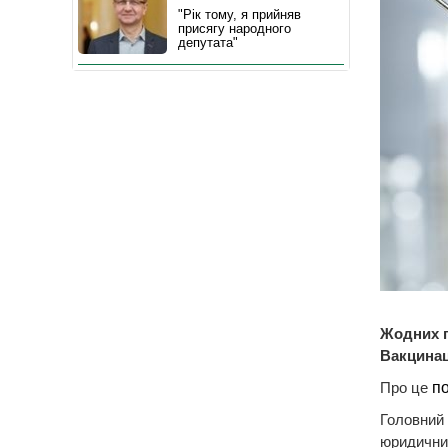
"Рік тому, я прийняв
присягу народного
депутата"
Жодних п
Вакцинац
Про це
п
Головний 
юридичних