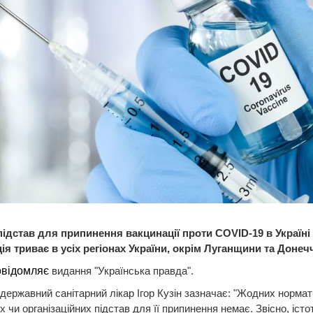
ідстав для припинення вакцинації проти COVID-19 в Україні
ія триває в усіх регіонах України, окрім Луганщини та Донеч
овідомляє
видання "Українська правда".
державний санітарний лікар Ігор Кузін зазначає: "Жодних нормат
 чи організаційних підстав для її припинення немає. Звісно, іст