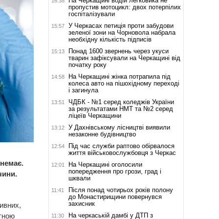
На Черкащині водій легковика не
16:38
пропустив мотоцикл: двох потерпілих
госпіталізували
У Черкасах петиція проти забудови
15:57
зеленої зони на Чорновола набрала
необхідну кількість підписів
Понад 1600 звернень через укуси
15:13
тварин зафіксували на Черкащині від
початку року
На Черкащині жінка потрапила під
14:58
колеса авто на пішохідному переході
і загинула
ЧДБК - №1 серед коледжів України
13:51
за результатами НМТ та №2 серед
ліцеїв Черкащини
У Дахнівському лісництві виявили
13:12
незаконне будівництво
Під час служби раптово обірвалося
12:54
життя військовослужбовця з Черкас
 немає.
На Черкащині оголосили
12:01
попередження про грози, град і
чини.
шквали
Після понад чотирьох років полону
11:41
до Монастирищини повернувся
захисник
ивних,
На черкаській дамбі у ДТП з
отною
11:30