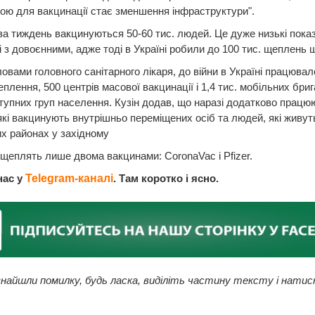
ю для вакцинації стає зменшення інфраструктури".
 за тиждень вакцинуються 50-60 тис. людей. Це дуже низькі показ
і з довоєнними, адже тоді в Україні робили до 100 тис. щеплень 
ловами головного санітарного лікаря, до війни в Україні працювало
еплення, 500 центрів масової вакцинації і 1,4 тис. мобільних бри
упних груп населення. Кузін додав, що наразі додатково працю
які вакцинують внутрішньо переміщених осіб та людей, які живут
х районах у західному
 щеплять лише двома вакцинами: CoronaVac і Pfizer.
нас у
Telegram-каналі
. Там коротко і ясно.
найшли помилку, будь ласка, виділіть частину тексту і натис