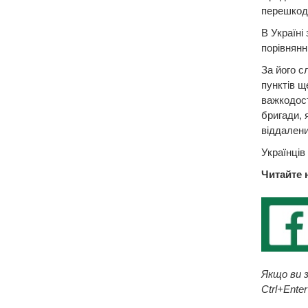
перешкодо
В Україні
порівнянн
За його с
пунктів щ
важкодост
бригади, 
віддалени
Українців
Читайте 
Якщо ви з
Ctrl+Enter