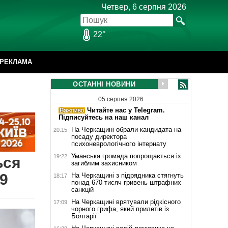
Четвер, 6 серпня 2026
22°
РЕКЛАМА
ОСТАННІ НОВИНИ
05 серпня 2026
Читайте нас у Telegram.
Підписуйтесь на наш канал
На Черкащині обрали кандидата на
20:15
посаду директора
психоневрологічного інтернату
Уманська громада попрощається із
19:22
ься
загиблим захисником
9
На Черкащині з підрядника стягнуть
18:17
понад 670 тисяч гривень штрафних
санкцій
На Черкащині врятували рідкісного
17:09
чорного грифа, який прилетів із
Болгарії