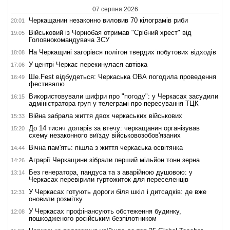
07 серпня 2026
Черкащанин незаконно виловив 70 кілограмів риби
20:01
Військовий із Чорнобая отримав "Срібний хрест" від
19:05
Головнокомандувача ЗСУ
На Черкащині загорівся полігон твердих побутових відходів
18:08
У центрі Черкас перекинулася автівка
17:06
Ше.Fest відбудеться: Черкаська ОВА погодила проведення
16:49
фестивалю
Використовували шифри про "погоду": у Черкасах засудили
16:15
адміністратора груп у телеграмі про пересування ТЦК
Війна забрала життя двох черкаських військових
15:33
До 14 тисяч доларів за втечу: черкащанин організував
15:20
схему незаконного виїзду військовозобов'язаних
Вічна пам'ять: пішла з життя черкаська освітянка
14:44
Аграрії Черкащини зібрали перший мільйон тонн зерна
14:26
Без генератора, пандуса та з аварійною душовою: у
13:14
Черкасах перевірили гуртожиток для переселенців
У Черкасах готують дороги біля шкіл і дитсадків: де вже
12:31
оновили розмітку
У Черкасах профінансують обстеження будинку,
12:08
пошкодженого російським безпілотником