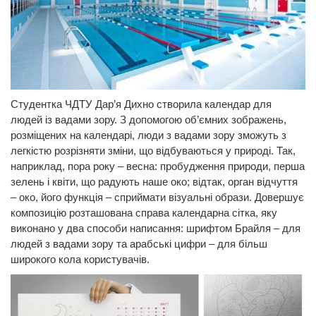
Студентка ЧДТУ Дар’я Дихно створила календар для
людей із вадами зору. З допомогою об’ємних зображень,
розміщених на календарі, люди з вадами зору зможуть з
легкістю розрізняти зміни, що відбуваються у природі. Так,
наприклад, пора року – весна: пробудження природи, перша
зелень і квіти, що радують наше око; відтак, орган відчуття
– око, його функція – сприймати візуальні образи. Довершує
композицію розташована справа календарна сітка, яку
виконано у два способи написання: шрифтом Брайля – для
людей з вадами зору та арабські цифри – для більш
широкого кола користувачів.