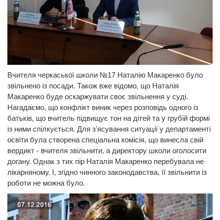
Вчителя черкаської школи №17 Наталію Макаренко було
звільнено із посади. Також вже відомо, що Наталія
Макаренко буде оскаржувати cвоє звільнення у суді.
Нагадаємо, що конфлікт виник через розповідь одного із
батьків, що вчитель підвищує тон на дітей та у грубій формі
із ними спілкується. Для з'ясування ситуації у департаменті
освіти була створена спеціальна комісія, що винесла свій
вердикт - вчителя звільнити, а директору школи оголосити
догану. Однак з тих пір Наталія Макаренко перебувала не
лікарняному. І, згідно чинного законодавства, її звільнити із
роботи не можна було.