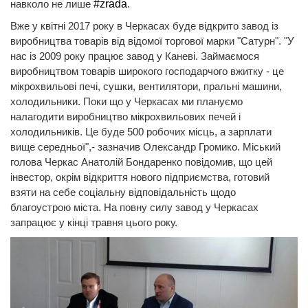
навколо не лише
#zrada
.
Вже у квітні 2017 року в Черкасах буде відкрито завод із
виробництва товарів від відомої торгової марки "Сатурн". "У
нас із 2009 року працює завод у Каневі. Займаємося
виробництвом товарів широкого господарчого вжитку - це
мікрохвильові печі, сушки, вентилятори, пральні машини,
холодильники. Поки що у Черкасах ми плануємо
налагодити виробництво мікрохвильових печей і
холодильників. Це буде 500 робочих місць, а зарплати
вище середньої",- зазначив Олександр Громико. Міський
голова Черкас Анатолій Бондаренко повідомив, що цей
інвестор, окрім відкриття нового підприємства, готовий
взяти на себе соціальну відповідальність щодо
благоустрою міста. На повну силу завод у Черкасах
запрацює у кінці травня цього року.