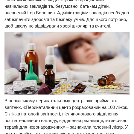
навчальних закладів та, безумовно, батькам дітей,
впевнений Ігор Волошин. Адміністраціям закладів необхідно
забезпечити здоров’я та безпеку учнів. Для цього потрібно,
щоб школу не відвідували хворі школярі та вчителі.
В черкаському перинатальному центрі вже приймають
вагітних. «Перинатальний центр розрахований на 100 ліжок.
Є ліжка патології вагітності, післяпологового відділення,
постінтенсивного нагляду, відділення реанімації, інтенсивної
терапії для новонароджених» – зазначила головний лікар. У
центрі приймають вагітних жінок з екстрагенітальною