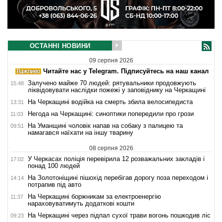
ОСТАННІ НОВИНИ
09 серпня 2026
Читайте нас у Telegram. Підписуйтесь на наш канал
Залучено майже 70 людей: рятувальники продовжують
15:48
ліквідовувати наслідки пожежі у заповіднику на Черкащині
На Черкащині водійка на смерть збила велосипедиста
13:31
Негода на Черкащині: синоптики попередили про грози
11:03
На Уманщині чоловік напав на собаку з палицею та
09:51
намагався наїхати на іншу тварину
08 серпня 2026
У Черкасах поліція перевірила 12 розважальних закладів і
17:02
понад 100 людей
На Золотоніщині пішохід перебігав дорогу поза переходом і
14:14
потрапив під авто
На Черкащині боржникам за електроенергію
11:37
нараховуватимуть додаткові кошти
На Черкащині через підпал сухої трави вогонь пошкодив ліс
09:23