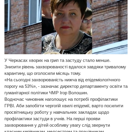
У Черкасах хворих на грип та застуду стало менше.
Знизити рівень захворюваності вдалося завдяки тривалому
карантину, що оголосили місяць тому.
«На сьогодні захворюваність нижча від епідеміологічного
порогу на 53%», - зазначає директор департаменту освіти та
гуманітарної політики ЧМР Ігор Волошин.
Водночас чиновник наголошує на потребі профілактики
ГРВІ. Аби запобігти чергогій хвилі епідемії, варто посилити
просвітницьку роботу у навчальних закладах щодо
профілактики застуди в учнів. На перші прояви
захворювання у дітей особливу увагу слід звернути
класним керівникам, медсестрам та працівникам