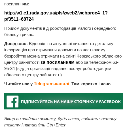
посиланням:
http://w1.c1.rada.gov.ua/pls/zweb2/webproc4_1?
pf3511=68724
Прийом документів від роботодавців малого і середнього
бізнесу триває.
Довідково:
Відповіді на актуальні питання та детальну
інформацію про отримання допомоги по частковому
безробіттю можна отримати на сайті Черкаського обласного
центру зайнятості
за посиланням
або за телефоном 63-
95-34 (відділ організації надання послуг роботодавцям
обласного центру зайнятості).
Читайте нас у
Telegram-каналі
. Там коротко і ясно.
Якщо ви знайшли помилку, будь ласка, виділіть частину
тексту і натисніть Ctrl+Enter