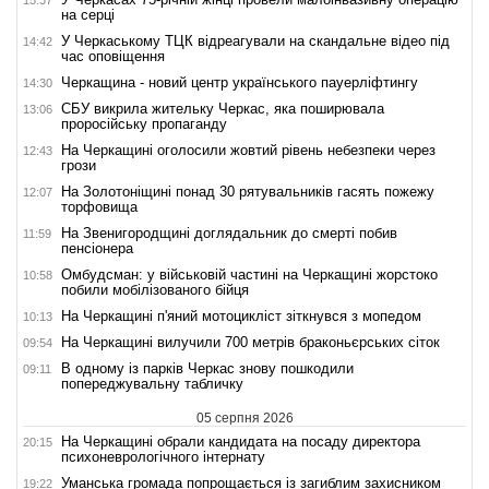
на серці
У Черкаському ТЦК відреагували на скандальне відео під
14:42
час оповіщення
Черкащина - новий центр українського пауерліфтингу
14:30
СБУ викрила жительку Черкас, яка поширювала
13:06
проросійську пропаганду
На Черкащині оголосили жовтий рівень небезпеки через
12:43
грози
На Золотоніщині понад 30 рятувальників гасять пожежу
12:07
торфовища
На Звенигородщині доглядальник до смерті побив
11:59
пенсіонера
Омбудсман: у військовій частині на Черкащині жорстоко
10:58
побили мобілізованого бійця
На Черкащині п'яний мотоцикліст зіткнувся з мопедом
10:13
На Черкащині вилучили 700 метрів браконьєрських сіток
09:54
В одному із парків Черкас знову пошкодили
09:11
попереджувальну табличку
05 серпня 2026
На Черкащині обрали кандидата на посаду директора
20:15
психоневрологічного інтернату
Уманська громада попрощається із загиблим захисником
19:22