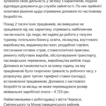
зупинили свою діяльність у зв’язку з карантином, подали
відповідні документи до служби зайнятості. По них прийняті
позитивні рішення щодо отримання допомоги по частковому
безробіттю.
Понад 2 тисячі їхніх працівників, які вимушено не
працювали під час карантину, отримають найближчим
часом кошти. Це люди, які задіяні до роботи у галузях
туризму, готельного бізнесу, освіти, лісництва, взуттєвого
виробництва, видавництва газет, роздрібної торгівлі,
постачання готових страв, стоматологічної практики,
ремонту побутових виробів, обслуговування транспорту,
пасажирських перевезень, виробництва меблів тощо.
Допомога встановлюється за кожну годину, на яку
працівникові було скорочено тривалість робочого часу, з
розрахунку двох третин тарифної ставки (окладу),
встановленої працівникові. Допомога з часткового
безробіття за місяць не може перевищувати розмір
мінімальної заробітної плати – 4 723 грн.
Найактивнішими є роботодавці з міста Черкаси,
Смілянського та Монастирищенського районів.