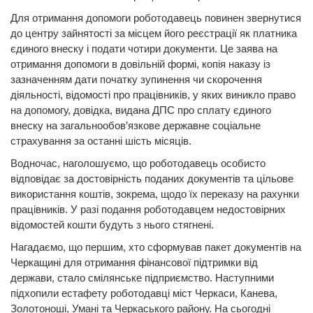
Для отримання допомоги роботодавець повинен звернутися
до центру зайнятості за місцем його реєстрації як платника
єдиного внеску і подати чотири документи. Це заява на
отримання допомоги в довільній формі, копія наказу із
зазначенням дати початку зупинення чи скорочення
діяльності, відомості про працівників, у яких виникло право
на допомогу, довідка, видана ДПС про сплату єдиного
внеску на загальнообов’язкове державне соціальне
страхування за останні шість місяців.
Водночас, наголошуємо, що роботодавець особисто
відповідає за достовірність поданих документів та цільове
використання коштів, зокрема, щодо їх переказу на рахунки
працівників. У разі подання роботодавцем недостовірних
відомостей кошти будуть з нього стягнені.
Нагадаємо, що першим, хто сформував пакет документів на
Черкащині для отримання фінансової підтримки від
держави, стало смілянське підприємство. Наступними
підхопили естафету роботодавці міст Черкаси, Канева,
Золотоноші, Умані та Черкаського району. На сьогодні