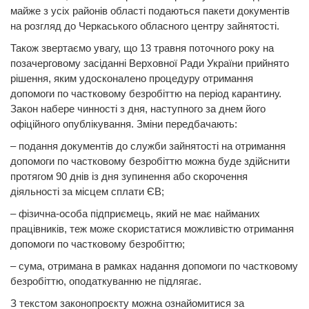
майже з усіх районів області подаються пакети документів
на розгляд до Черкаського обласного центру зайнятості.
Також звертаємо увагу, що 13 травня поточного року на
позачерговому засіданні Верховної Ради України прийнято
рішення, яким удосконалено процедуру отримання
допомоги по частковому безробіттю на період карантину.
Закон набере чинності з дня, наступного за днем його
офіційного опублікування. Зміни передбачають:
– подання документів до служби зайнятості на отримання
допомоги по частковому безробіттю можна буде здійснити
протягом 90 днів із дня зупинення або скорочення
діяльності за місцем сплати ЄВ;
– фізична-особа підприємець, який не має найманих
працівників, теж може скористатися можливістю отримання
допомоги по частковому безробіттю;
– сума, отримана в рамках надання допомоги по частковому
безробіттю, оподаткуванню не підлягає.
З текстом законопроєкту можна ознайомитися за