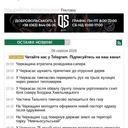
#безробіття
#компенсація
Реклама
ОСТАННІ НОВИНИ
06 серпня 2026
Читайте нас у Telegram. Підписуйтесь на наш канал
Черкащина втратила розвідника-сапера
20:09
У Черкасах шукають причетних до отруєння дерев
19:03
У Черкасах тимчасово перекриють рух на трьох вулицях
18:08
через ремонт тепломереж
У Черкасах після обвалу ґрунту почали укріплювати схил
17:19
біля скверу Богдана Хмельницького
Частина Тального тимчасово залишиться без газу
16:47
На Черкащині молодята оформили новий паспорт одразу
16:22
після одруження
На Черкащині суд повернув державі землі на території
15:50
парку "Нижньосульський"
У Черкасах 75-річній жінці провели малоінвазивну операцію
15:37